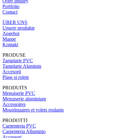
Offer Inquiry
Portfolio
Contact
ÜBER UNS
Unsere produkte
Angebot
Mappe
Kontakt
PRODUSE
Tamplarie PVC
Tamplarie Aluminiu
Accesorii
Plase si rolete
PRODUITS
Menuiserie PVC
Menuiserie aluminium
Accessoires
Moustiquaires et volets roulants
PRODOTTI
Carpenteria PVC
Carpenteria Alluminio
Accessori