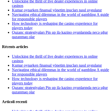
Unlocking the thrill of live dealer experiences in online
casinos
Kumar oynarken finansal yönetim ipuçları nasıl uygulanır
Navigating ethical dilemmas in the world of gambling A guide
for responsible players
How technology is reshaping the casino experience for
players today
Qazanc strategiyaları Pin up ilə kazino oyunlarında necə uğur
qazanmaq olar
Récents articles
Unlocking the thrill of live dealer experiences in online
casinos
Kumar oynarken finansal yönetim ipuçları nasıl uygulanır
Navigating ethical dilemmas in the world of gambling A guide
for responsible players
How technology is reshaping the casino experience for
players today
Qazanc strategiyaları Pin up ilə kazino oyunlarında necə uğur
qazanmaq olar
Articoli recenti