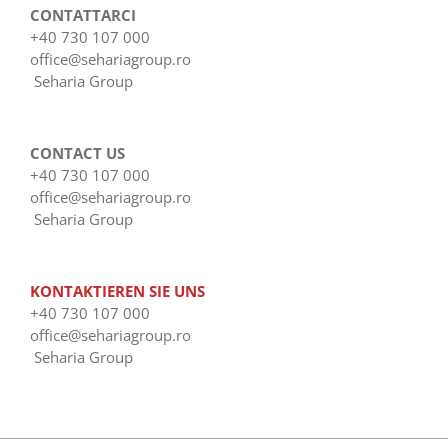
CONTATTARCI
+40 730 107 000
office@sehariagroup.ro
Seharia Group
CONTACT US
+40 730 107 000
office@sehariagroup.ro
Seharia Group
KONTAKTIEREN SIE UNS
+40 730 107 000
office@sehariagroup.ro
Seharia Group