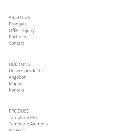
ABOUT US
Products
Offer Inquiry
Portfolio
Contact
ÜBER UNS
Unsere produkte
Angebot
Mappe
Kontakt
PRODUSE
Tamplarie PVC
Tamplarie Aluminiu
Accesorii