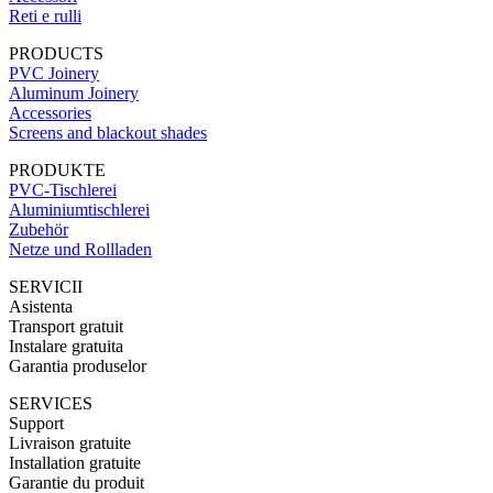
Reti e rulli
PRODUCTS
PVC Joinery
Aluminum Joinery
Accessories
Screens and blackout shades
PRODUKTE
PVC-Tischlerei
Aluminiumtischlerei
Zubehör
Netze und Rollladen
SERVICII
Asistenta
Transport gratuit
Instalare gratuita
Garantia produselor
SERVICES
Support
Livraison gratuite
Installation gratuite
Garantie du produit