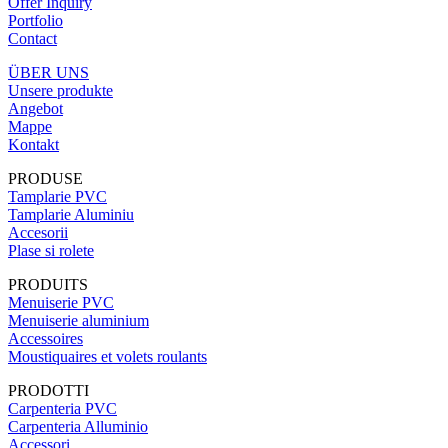
Offer Inquiry
Portfolio
Contact
ÜBER UNS
Unsere produkte
Angebot
Mappe
Kontakt
PRODUSE
Tamplarie PVC
Tamplarie Aluminiu
Accesorii
Plase si rolete
PRODUITS
Menuiserie PVC
Menuiserie aluminium
Accessoires
Moustiquaires et volets roulants
PRODOTTI
Carpenteria PVC
Carpenteria Alluminio
Accessori