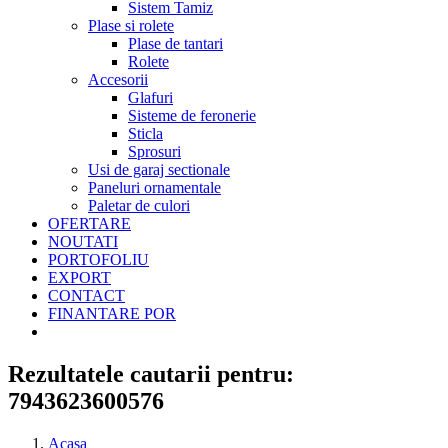
Sistem Tamiz
Plase si rolete
Plase de tantari
Rolete
Accesorii
Glafuri
Sisteme de feronerie
Sticla
Sprosuri
Usi de garaj sectionale
Paneluri ornamentale
Paletar de culori
OFERTARE
NOUTATI
PORTOFOLIU
EXPORT
CONTACT
FINANTARE POR
Rezultatele cautarii pentru:
7943623600576
Acasa