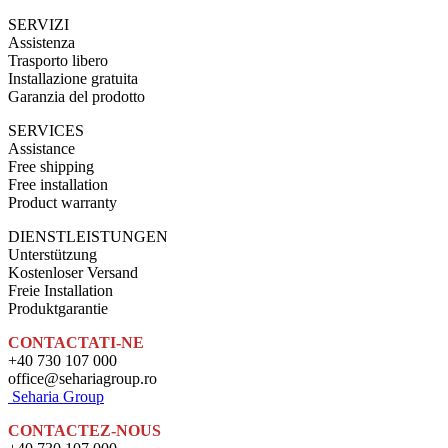
SERVIZI
Assistenza
Trasporto libero
Installazione gratuita
Garanzia del prodotto
SERVICES
Assistance
Free shipping
Free installation
Product warranty
DIENSTLEISTUNGEN
Unterstützung
Kostenloser Versand
Freie Installation
Produktgarantie
CONTACTATI-NE
+40 730 107 000
office@sehariagroup.ro
Seharia Group
CONTACTEZ-NOUS