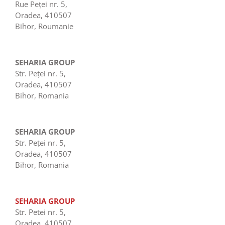
Rue Peţei nr. 5,
Oradea, 410507
Bihor, Roumanie
SEHARIA GROUP
Str. Peţei nr. 5,
Oradea, 410507
Bihor, Romania
SEHARIA GROUP
Str. Peţei nr. 5,
Oradea, 410507
Bihor, Romania
SEHARIA GROUP
Str. Petei nr. 5,
Oradea, 410507