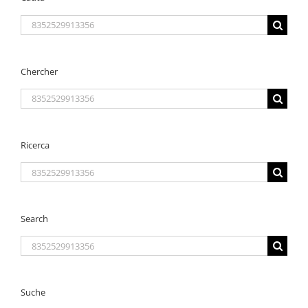
Cautare...
Chercher
Cautare...
Ricerca
Cautare...
Search
Cautare...
Suche