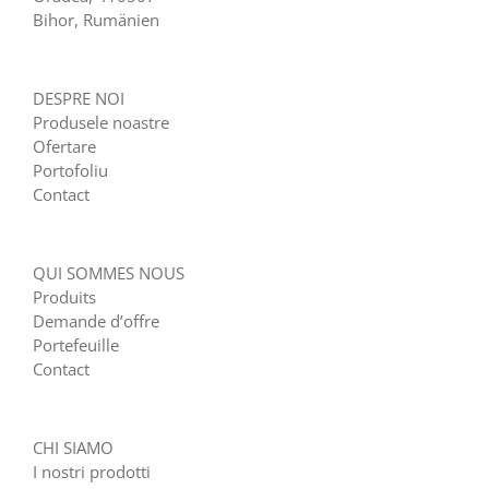
Bihor, Rumänien
DESPRE NOI
Produsele noastre
Ofertare
Portofoliu
Contact
QUI SOMMES NOUS
Produits
Demande d’offre
Portefeuille
Contact
CHI SIAMO
I nostri prodotti