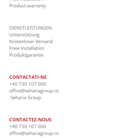
Product warranty
DIENSTLEISTUNGEN
Unterstützung
Kostenloser Versand
Freie Installation
Produktgarantie
CONTACTATI-NE
+40 730 107 000
office@sehariagroup.ro
Seharia Group
CONTACTEZ-NOUS
+40 730 107 000
office@sehariagroup.ro