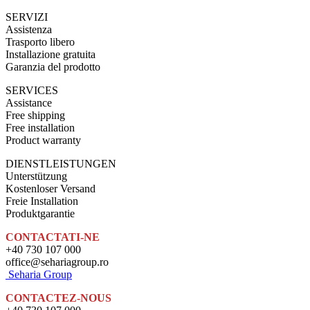
SERVIZI
Assistenza
Trasporto libero
Installazione gratuita
Garanzia del prodotto
SERVICES
Assistance
Free shipping
Free installation
Product warranty
DIENSTLEISTUNGEN
Unterstützung
Kostenloser Versand
Freie Installation
Produktgarantie
CONTACTATI-NE
+40 730 107 000
office@sehariagroup.ro
Seharia Group
CONTACTEZ-NOUS