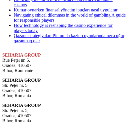
casinos
Kumar oynarken finansal yönetim ipuçları nasıl uygulanır
Navigating ethical dilemmas in the world of gambling A guide
for responsible players
How technology is reshaping the casino experience for
players today
Qazanc strategiyaları Pin up ilə kazino oyunlarında necə uğur
qazanmaq olar
SEHARIA GROUP
Rue Peţei nr. 5,
Oradea, 410507
Bihor, Roumanie
SEHARIA GROUP
Str. Peţei nr. 5,
Oradea, 410507
Bihor, Romania
SEHARIA GROUP
Str. Peţei nr. 5,
Oradea, 410507
Bihor, Romania