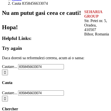
Cauta 8358456633074
Nu am putut gasi ceea ce cauti!
SEHARIA
GROUP
Str. Petei nr. 5,
Oradea,
Hopa!
410507
Bihor, Romania
Helpful Links:
Try again
Daca doresti sa reformulezi cererea, acum ai o sansa:
Cautare...
Cauta
Cautare...
Chercher