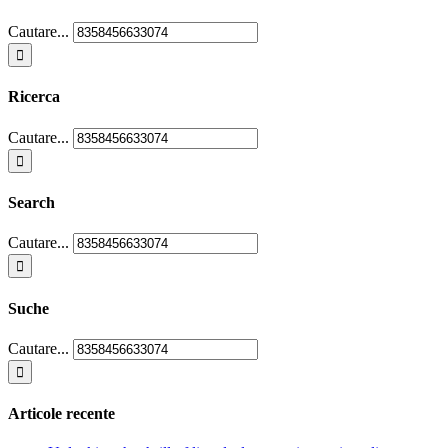
Cautare...
Ricerca
Cautare...
Search
Cautare...
Suche
Cautare...
Articole recente