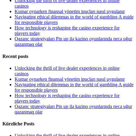
Unlocking the thrill of live dealer experiences in online
casinos
Kumar oynarken finansal yönetim ipuçları nasıl uygulanır
Navigating ethical dilemmas in the world of gambling A guide
for responsible players
How technology is reshaping the casino experience for
players today
Qazanc strategiyaları Pin up ilə kazino oyunlarında necə uğur
qazanmaq olar
Recent posts
Unlocking the thrill of live dealer experiences in online
casinos
Kumar oynarken finansal yönetim ipuçları nasıl uygulanır
Navigating ethical dilemmas in the world of gambling A guide
for responsible players
How technology is reshaping the casino experience for
players today
Qazanc strategiyaları Pin up ilə kazino oyunlarında necə uğur
qazanmaq olar
Kürzliche Posts
Unlocking the thrill of live dealer experiences in online