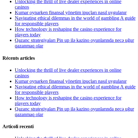
Unlocking the thrill of live dealer experiences in online
casinos
Kumar oynarken finansal yönetim ipuçları nasıl uygulanır
Navigating ethical dilemmas in the world of gambling A guide
for responsible players
How technology is reshaping the casino experience for
players today
Qazanc strategiyaları Pin up ilə kazino oyunlarında necə uğur
qazanmaq olar
Récents articles
Unlocking the thrill of live dealer experiences in online
casinos
Kumar oynarken finansal yönetim ipuçları nasıl uygulanır
Navigating ethical dilemmas in the world of gambling A guide
for responsible players
How technology is reshaping the casino experience for
players today
Qazanc strategiyaları Pin up ilə kazino oyunlarında necə uğur
qazanmaq olar
Articoli recenti