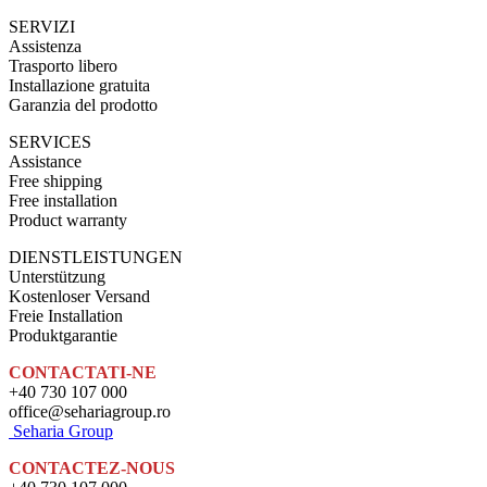
SERVIZI
Assistenza
Trasporto libero
Installazione gratuita
Garanzia del prodotto
SERVICES
Assistance
Free shipping
Free installation
Product warranty
DIENSTLEISTUNGEN
Unterstützung
Kostenloser Versand
Freie Installation
Produktgarantie
CONTACTATI-NE
+40 730 107 000
office@sehariagroup.ro
Seharia Group
CONTACTEZ-NOUS