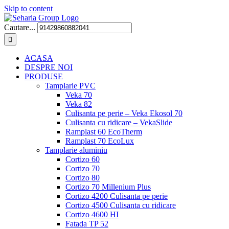
Skip to content
Cautare...
ACASA
DESPRE NOI
PRODUSE
Tamplarie PVC
Veka 70
Veka 82
Culisanta pe perie – Veka Ekosol 70
Culisanta cu ridicare – VekaSlide
Ramplast 60 EcoTherm
Ramplast 70 EcoLux
Tamplarie aluminiu
Cortizo 60
Cortizo 70
Cortizo 80
Cortizo 70 Millenium Plus
Cortizo 4200 Culisanta pe perie
Cortizo 4500 Culisanta cu ridicare
Cortizo 4600 HI
Fatada TP 52