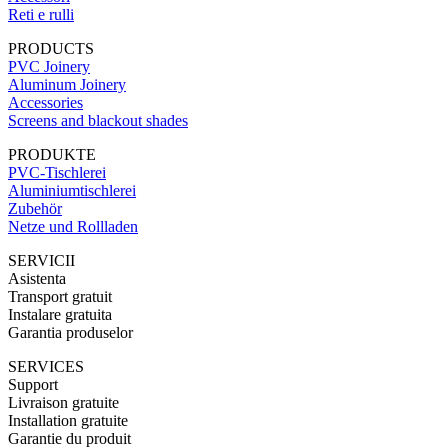
Reti e rulli
PRODUCTS
PVC Joinery
Aluminum Joinery
Accessories
Screens and blackout shades
PRODUKTE
PVC-Tischlerei
Aluminiumtischlerei
Zubehör
Netze und Rollladen
SERVICII
Asistenta
Transport gratuit
Instalare gratuita
Garantia produselor
SERVICES
Support
Livraison gratuite
Installation gratuite
Garantie du produit