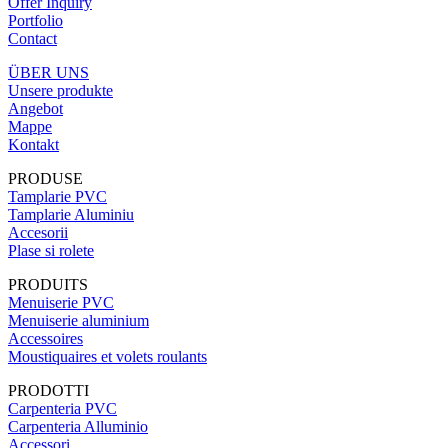
Offer Inquiry
Portfolio
Contact
ÜBER UNS
Unsere produkte
Angebot
Mappe
Kontakt
PRODUSE
Tamplarie PVC
Tamplarie Aluminiu
Accesorii
Plase si rolete
PRODUITS
Menuiserie PVC
Menuiserie aluminium
Accessoires
Moustiquaires et volets roulants
PRODOTTI
Carpenteria PVC
Carpenteria Alluminio
Accessori