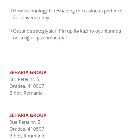
How technology is reshaping the casino experience
for players today
Qazanc strategiyaları Pin up ilə kazino oyunlarında
necə uğur qazanmaq olar
SEHARIA GROUP
Str. Petei nr. 5,
Oradea, 410507
Bihor, Romania
SEHARIA GROUP
Rue Peţei nr. 5,
Oradea, 410507
Bihor, Roumanie