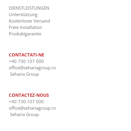
DIENSTLEISTUNGEN
Unterstützung
Kostenloser Versand
Freie Installation
Produktgarantie
CONTACTATI-NE
+40 730 107 000
office@sehariagroup.ro
Seharia Group
CONTACTEZ-NOUS
+40 730 107 000
office@sehariagroup.ro
Seharia Group