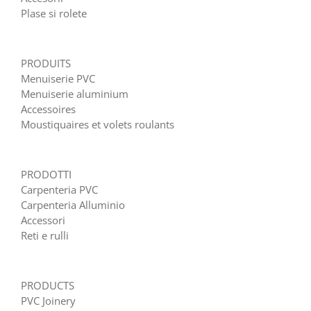
Plase si rolete
PRODUITS
Menuiserie PVC
Menuiserie aluminium
Accessoires
Moustiquaires et volets roulants
PRODOTTI
Carpenteria PVC
Carpenteria Alluminio
Accessori
Reti e rulli
PRODUCTS
PVC Joinery