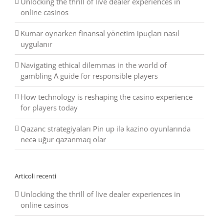
Unlocking the thrill of live dealer experiences in
online casinos
Kumar oynarken finansal yönetim ipuçları nasıl
uygulanır
Navigating ethical dilemmas in the world of
gambling A guide for responsible players
How technology is reshaping the casino experience
for players today
Qazanc strategiyaları Pin up ilə kazino oyunlarında
necə uğur qazanmaq olar
Articoli recenti
Unlocking the thrill of live dealer experiences in
online casinos