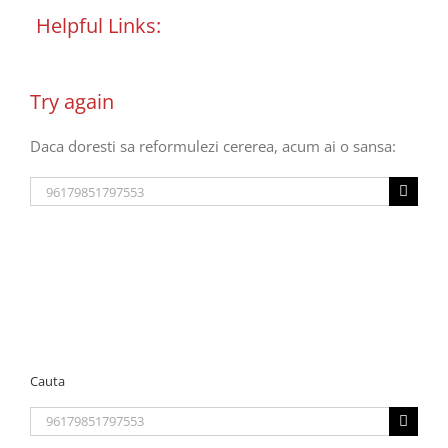
Helpful Links:
Try again
Daca doresti sa reformulezi cererea, acum ai o sansa:
Cautare...
Cauta
Cautare...