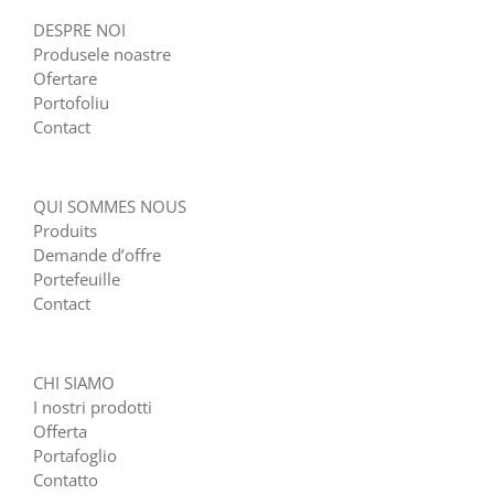
DESPRE NOI
Produsele noastre
Ofertare
Portofoliu
Contact
QUI SOMMES NOUS
Produits
Demande d’offre
Portefeuille
Contact
CHI SIAMO
I nostri prodotti
Offerta
Portafoglio
Contatto