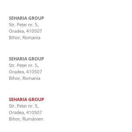
SEHARIA GROUP
Str. Peţei nr. 5,
Oradea, 410507
Bihor, Romania
SEHARIA GROUP
Str. Peţei nr. 5,
Oradea, 410507
Bihor, Romania
SEHARIA GROUP
Str. Petei nr. 5,
Oradea, 410507
Bihor, Rumänien