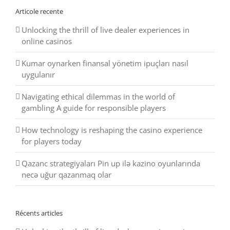
Articole recente
Unlocking the thrill of live dealer experiences in
online casinos
Kumar oynarken finansal yönetim ipuçları nasıl
uygulanır
Navigating ethical dilemmas in the world of
gambling A guide for responsible players
How technology is reshaping the casino experience
for players today
Qazanc strategiyaları Pin up ilə kazino oyunlarında
necə uğur qazanmaq olar
Récents articles