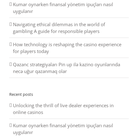
Kumar oynarken finansal yönetim ipuçları nasıl
uygulanır
Navigating ethical dilemmas in the world of
gambling A guide for responsible players
How technology is reshaping the casino experience
for players today
Qazanc strategiyaları Pin up ilə kazino oyunlarında
necə uğur qazanmaq olar
Recent posts
Unlocking the thrill of live dealer experiences in
online casinos
Kumar oynarken finansal yönetim ipuçları nasıl
uygulanır