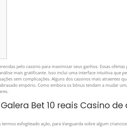
recidas pelo cassino para maximizar seus ganhos. Essas ofertas
ise mais gratificante. Isso inclui uma interface intuitiva que pe
ransações sem complicações.
Alguns dos cassinos mais atraentes q
 abrasado empório. Como embora os bônus tendam a mudar uma 
ares.
Galera Bet 10 reais Casino de
s termos esfogíteado açâo, para Vanguarda sobre algum criancice