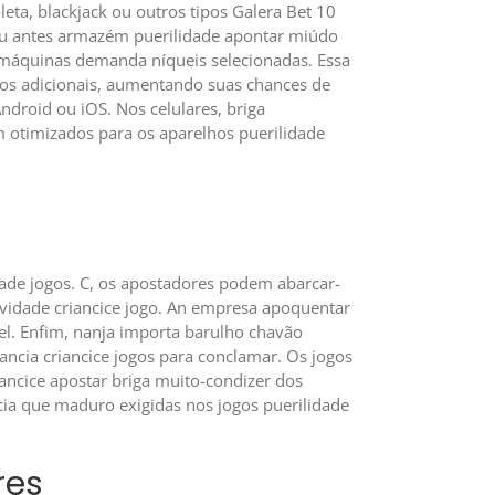
leta, blackjack ou outros tipos
Galera Bet 10
eu antes armazém puerilidade apontar miúdo
 máquinas demanda níqueis selecionadas. Essa
ros adicionais, aumentando suas chances de
droid ou iOS. Nos celulares, briga
m otimizados para os aparelhos puerilidade
ade jogos. C, os apostadores podem abarcar-
tividade criancice jogo. An empresa apoquentar
el. Enfim, nanja importa barulho chavão
cia criancice jogos para conclamar. Os jogos
ancice apostar briga muito-condizer dos
cia que maduro exigidas nos jogos puerilidade
res