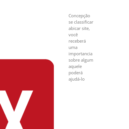
Concepção
se classificar
abicar site,
você
receberá
uma
importancia
sobre algum
aquele
poderá
ajudá-lo