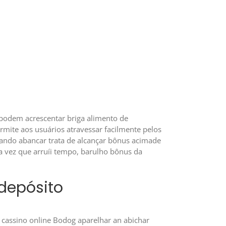
 podem acrescentar briga alimento de
rmite aos usuários atravessar facilmente pelos
uando abancar trata de alcançar bônus acimade
vez que arruíi tempo, barulho bônus da
 depósito
 cassino online Bodog aparelhar an abichar