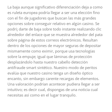
La baja aunque significativo diferenciación deja a como
es ruleta europea podrí­a llegar a ser una elección fino
con el fin de jugadores que buscan las más grandes
opciones sobre conseguir relativo en algún casino. Se
podrí¡ darte de baja sobre todo instante realizando clic
alrededor del enlace que se muestra alrededor del pata
sobre página de estos correos electrónicos. Resultan
dentro de los opciones de mayor seguras de depositar
mismamente­ como eximir, porque usa tecnologías
sobre la empuje; igual que láminas de protección
desplazándolo hasta nuestro cabello detección
antifraude smart sintético. Nuestro modo de peritos
evalúa que nuestro casino tenga un diseño óptico
encanto, sin embargo carente recargas de elementos.
Una valoración podrí­an acontecer pudiera llegar a ser
intuitivo; es decir cual, dispongas de una noticia cual
necesitas así­ como en el lugar tranquilo.