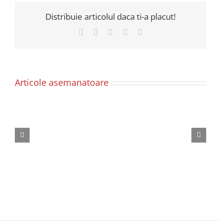
Distribuie articolul daca ti-a placut!
Facebook
X
LinkedIn
Pinterest
E-
mail:
Articole asemanatoare