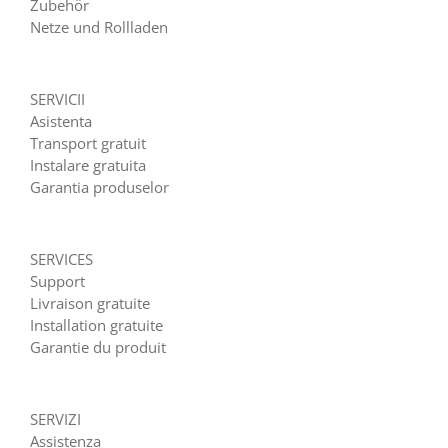
Zubehör
Netze und Rollladen
SERVICII
Asistenta
Transport gratuit
Instalare gratuita
Garantia produselor
SERVICES
Support
Livraison gratuite
Installation gratuite
Garantie du produit
SERVIZI
Assistenza