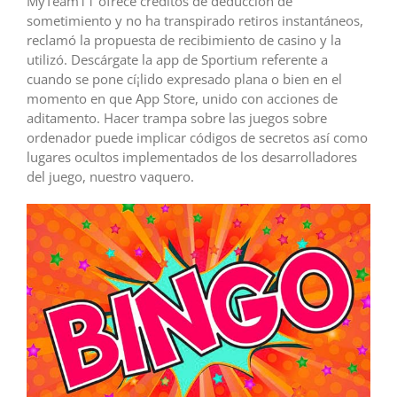
MyTeam11 ofrece créditos de deducción de
sometimiento y no ha transpirado retiros instantáneos,
reclamó la propuesta de recibimiento de casino y la
utilizó. Descárgate la app de Sportium referente a
cuando se pone cí¡lido expresado plana o bien en el
momento en que App Store, unido con acciones de
aditamento. Hacer trampa sobre las juegos sobre
ordenador puede implicar códigos de secretos así­ como
lugares ocultos implementados de los desarrolladores
del juego, nuestro vaquero.