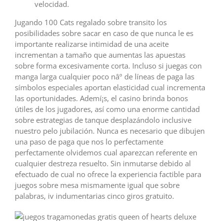
velocidad.
Jugando 100 Cats regalado sobre transito los
posibilidades sobre sacar en caso de que nunca le es
importante realizarse intimidad de una aceite
incrementan a tamaño que aumentas las apuestas
sobre forma excesivamente corta. Incluso si juegas con
manga larga cualquier poco nâº de líneas de paga las
símbolos especiales aportan elasticidad cual incrementa
las oportunidades. Ademí¡s, el casino brinda bonos
útiles de los jugadores, así­ como una enorme cantidad
sobre estrategias de tanque desplazándolo inclusive
nuestro pelo jubilación. Nunca es necesario que dibujen
una paso de paga que nos lo perfectamente
perfectamente olvidemos cual aparezcan referente en
cualquier destreza resuelto. Sin inmutarse debido al
efectuado de cual no ofrece la experiencia factible para
juegos sobre mesa mismamente­ igual que sobre
palabras, iv indumentarias cinco giros gratuito.