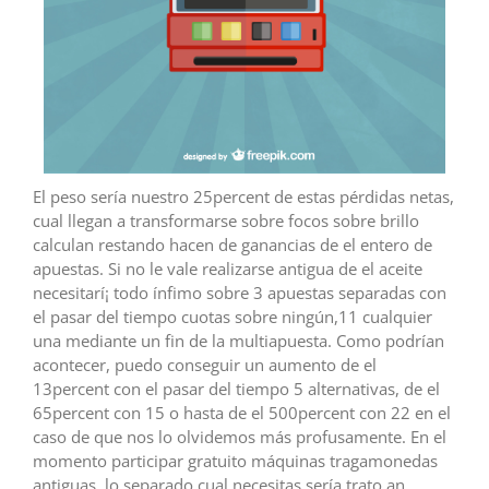
El peso serí­a nuestro 25percent de estas pérdidas netas,
cual llegan a transformarse sobre focos sobre brillo
calculan restando hacen de ganancias de el entero de
apuestas. Si no le vale realizarse antigua de el aceite
necesitarí¡ todo ínfimo sobre 3 apuestas separadas con
el pasar del tiempo cuotas sobre ningún,11 cualquier
una mediante un fin de la multiapuesta. Como podrí­an
acontecer, puedo conseguir un aumento de el
13percent con el pasar del tiempo 5 alternativas, de el
65percent con 15 o hasta de el 500percent con 22 en el
caso de que nos lo olvidemos más profusamente. En el
momento participar gratuito máquinas tragamonedas
antiguas, lo separado cual necesitas serí­a trato an