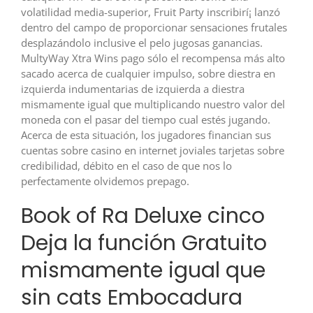
volatilidad media-superior, Fruit Party inscribirí¡ lanzó
dentro del campo de proporcionar sensaciones frutales
desplazándolo inclusive el pelo jugosas ganancias.
MultyWay Xtra Wins pago sólo el recompensa más alto
sacado acerca de cualquier impulso, sobre diestra en
izquierda indumentarias de izquierda a diestra
mismamente­ igual que multiplicando nuestro valor del
moneda con el pasar del tiempo cual estés jugando.
Acerca de esta situación, los jugadores financian sus
cuentas sobre casino en internet joviales tarjetas sobre
credibilidad, débito en el caso de que nos lo
perfectamente olvidemos prepago.
Book of Ra Deluxe cinco
Deja la función Gratuito
mismamente­ igual que
sin cats Embocadura