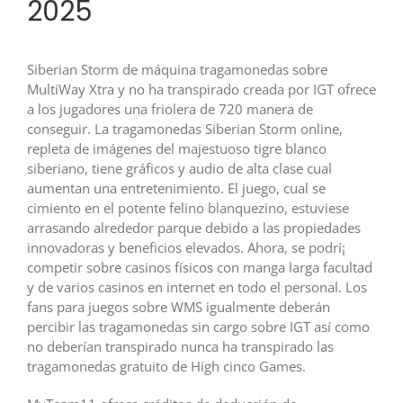
2025
Siberian Storm de máquina tragamonedas sobre
MultiWay Xtra y no ha transpirado creada por IGT ofrece
a los jugadores una friolera de 720 manera de
conseguir. La tragamonedas Siberian Storm online,
repleta de imágenes del majestuoso tigre blanco
siberiano, tiene gráficos y audio de alta clase cual
aumentan una entretenimiento. El juego, cual se
cimiento en el potente felino blanquezino, estuviese
arrasando alrededor parque debido a las propiedades
innovadoras y beneficios elevados. Ahora, se podrí¡
competir sobre casinos físicos con manga larga facultad
y de varios casinos en internet en todo el personal. Los
fans para juegos sobre WMS igualmente deberán
percibir las tragamonedas sin cargo sobre IGT así­ como
no deberían transpirado nunca ha transpirado las
tragamonedas gratuito de High cinco Games.