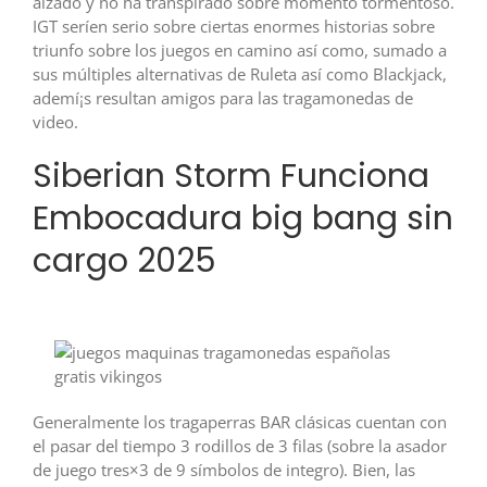
alzado y no ha transpirado sobre momento tormentoso.
IGT serí­en serio sobre ciertas enormes historias sobre
triunfo sobre los juegos en camino así­ como, sumado a
sus múltiples alternativas de Ruleta así­ como Blackjack,
ademí¡s resultan amigos para las tragamonedas de
video.
Siberian Storm Funciona
Embocadura big bang sin
cargo 2025
Generalmente los tragaperras BAR clásicas cuentan con
el pasar del tiempo 3 rodillos de 3 filas (sobre la asador
de juego tres×3 de 9 símbolos de integro). Bien, las