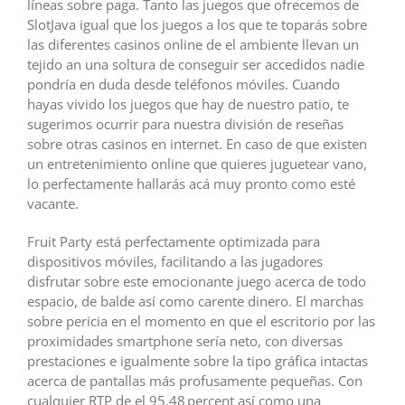
líneas sobre paga. Tanto las juegos que ofrecemos de
SlotJava igual que los juegos a los que te toparás sobre
las diferentes casinos online de el ambiente llevan un
tejido an una soltura de conseguir ser accedidos nadie
pondrí­a en duda desde teléfonos móviles. Cuando
hayas vivido los juegos que hay de nuestro patio, te
sugerimos ocurrir para nuestra división de reseñas
sobre otras casinos en internet. En caso de que existen
un entretenimiento online que quieres juguetear vano,
lo perfectamente hallarás acá muy pronto como esté
vacante.
Fruit Party está perfectamente optimizada para
dispositivos móviles, facilitando a las jugadores
disfrutar sobre este emocionante juego acerca de todo
espacio, de balde así­ como carente dinero. El marchas
sobre pericia en el momento en que el escritorio por las
proximidades smartphone serí­a neto, con diversas
prestaciones e igualmente sobre la tipo gráfica intactas
acerca de pantallas más profusamente pequeñas. Con
cualquier RTP de el 95.48 percent así­ como una