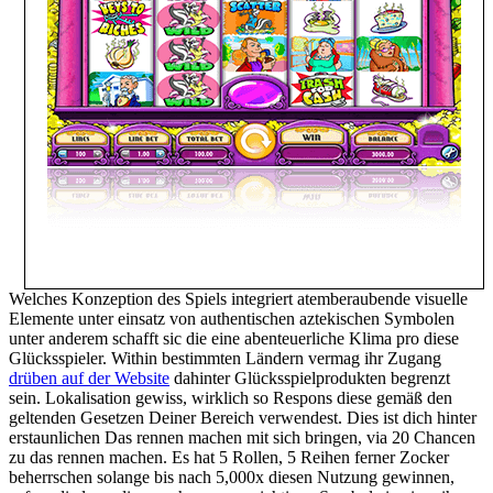
Welches Konzeption des Spiels integriert atemberaubende visuelle
Elemente unter einsatz von authentischen aztekischen Symbolen
unter anderem schafft sic die eine abenteuerliche Klima pro diese
Glücksspieler. Within bestimmten Ländern vermag ihr Zugang
drüben auf der Website
dahinter Glücksspielprodukten begrenzt
sein. Lokalisation gewiss, wirklich so Respons diese gemäß den
geltenden Gesetzen Deiner Bereich verwendest. Dies ist dich hinter
erstaunlichen Das rennen machen mit sich bringen, via 20 Chancen
zu das rennen machen. Es hat 5 Rollen, 5 Reihen ferner Zocker
beherrschen solange bis nach 5,000x diesen Nutzung gewinnen,