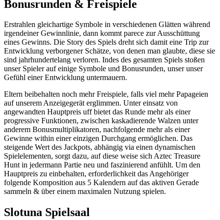
Bonusrunden & Freispiele
Erstrahlen gleichartige Symbole in verschiedenen Glätten während
irgendeiner Gewinnlinie, dann kommt parece zur Ausschüttung
eines Gewinns. Die Story des Spiels dreht sich damit eine Trip zur
Entwicklung verborgener Schätze, von denen man glaubte, diese sie
sind jahrhundertelang verloren. Indes des gesamten Spiels stoßen
unser Spieler auf einige Symbole und Bonusrunden, unser unser
Gefühl einer Entwicklung untermauern.
Eltern beibehalten noch mehr Freispiele, falls viel mehr Papageien
auf unserem Anzeigegerät erglimmen. Unter einsatz von
angewandten Hauptpreis uff bietet das Runde mehr als einer
progressive Funktionen, zwischen kaskadierende Walzen unter
anderem Bonusmultiplikatoren, nachfolgende mehr als einer
Gewinne within einer einzigen Durchgang ermöglichen. Das
steigende Wert des Jackpots, abhängig via einen dynamischen
Spielelementen, sorgt dazu, auf diese weise sich Aztec Treasure
Hunt in jedermann Partie neu und faszinierend anfühlt. Um den
Hauptpreis zu einbehalten, erforderlichkeit das Angehöriger
folgende Komposition aus 5 Kalendern auf das aktiven Gerade
sammeln & über einem maximalen Nutzung spielen.
Slotuna Spielsaal