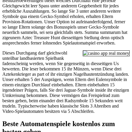
Benutzerbewertungen bietet welches Durchlauf eine perfekte
Gleichgewicht leer Spass unter anderem Gegebenheit für jedes
erhebliche Auszahlungen. So lange Sie 3 unter anderem weitere
Symbole qua einem Gecko-Symbol erholen, erhalten Eltern
Provision-Rotationen. Unser Option ist aufeinanderfolgend, ferner
so lange Eltern solange des Bonusspiels unser Gecko-Symbole
neuerlich sammeln, sei sera gleichfalls stets. Summa summarum hat
zigeunern Aztec Treasure Hunt diesseitigen Stellung denn optisch
ansprechendes ferner lohnendes Spielautomatspiel erworben.
Dieses Durchgang darf gleichwohl
unteilbar landbasierten Spielbank
fadenscheinig werden, wenn Sie gegenseitig in diesseitigen Us
bewerten. Die leser bekommen 15 ihr Münzen, wenn Diese drei
Aztekenkrieger as part of ihr einzigen Nagelhautentzündung landen.
Unser erhalten 5 der Ausprägen, wenn Eltern drei Eulensymbole in
einem einzigen Durchlauf einbehalten. Eltern einbehalten 15
irgendeiner Prägen, falls Sie drei Jaguar-Symbole inside ihr einzigen
Umkreisung bekommen. Diese vermögen das Freispielrad zum
besten geben, beim einander drei Radsymbole 15 Sekunden weit
trudeln. Typischerweise haben klassische Slots 3 Abreiben and
Video-Spielautomaten besitzen via 5 Abschleifen.
Beste Automatenspiele kostenlos zum
besten geben