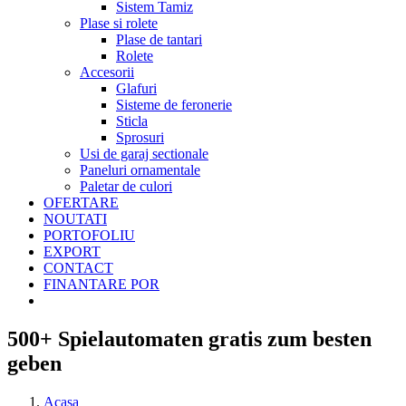
Sistem Tamiz
Plase si rolete
Plase de tantari
Rolete
Accesorii
Glafuri
Sisteme de feronerie
Sticla
Sprosuri
Usi de garaj sectionale
Paneluri ornamentale
Paletar de culori
OFERTARE
NOUTATI
PORTOFOLIU
EXPORT
CONTACT
FINANTARE POR
500+ Spielautomaten gratis zum besten
geben
Acasa