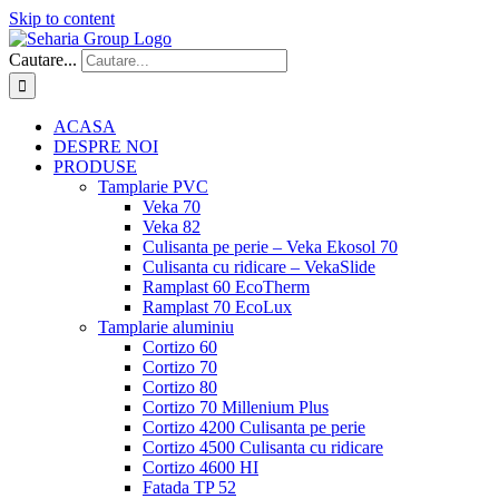
Skip to content
Cautare...
ACASA
DESPRE NOI
PRODUSE
Tamplarie PVC
Veka 70
Veka 82
Culisanta pe perie – Veka Ekosol 70
Culisanta cu ridicare – VekaSlide
Ramplast 60 EcoTherm
Ramplast 70 EcoLux
Tamplarie aluminiu
Cortizo 60
Cortizo 70
Cortizo 80
Cortizo 70 Millenium Plus
Cortizo 4200 Culisanta pe perie
Cortizo 4500 Culisanta cu ridicare
Cortizo 4600 HI
Fatada TP 52