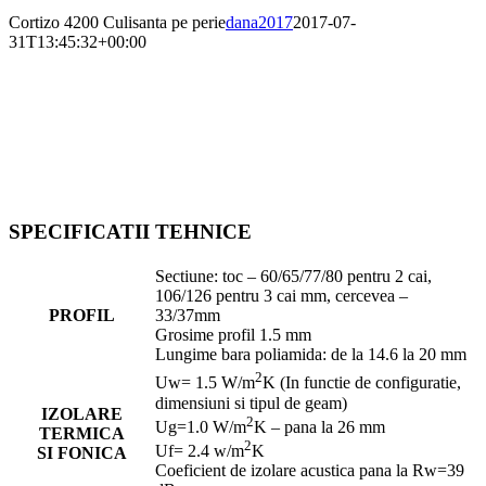
Cortizo 4200 Culisanta pe perie
dana2017
2017-07-
31T13:45:32+00:00
SPECIFICATII TEHNICE
Sectiune: toc – 60/65/77/80 pentru 2 cai,
106/126 pentru 3 cai mm, cercevea –
PROFIL
33/37mm
Grosime profil 1.5 mm
Lungime bara poliamida: de la 14.6 la 20 mm
2
Uw= 1.5 W/m
K (In functie de configuratie,
dimensiuni si tipul de geam)
IZOLARE
2
Ug=1.0 W/m
K – pana la 26 mm
TERMICA
2
Uf= 2.4 w/m
K
SI FONICA
Coeficient de izolare acustica pana la Rw=39