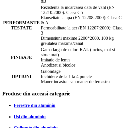
dB
Rezistenta la incarcarea data de vant (EN
12210:2000): Clasa C5
Etanseitate la apa (EN 12208:2000): Clasa C
PERFORMANTE
& A
TESTATE
Permeabilitate la aer (EN 12207:2000): Clasa
3
Dimensiuni maxime 2200*2600, 100 kg
greutatea maxima/canat
Gama larga de culori RAL (lucios, mat si
structurat)
FINISAJE
Imitatie de lemn
Anodizat si bicolor
Galondage
OPTIUNI
Inchidere de la 1 la 4 puncte
Maner incastrat sau maner de fereastra
Produse din aceeasi categorie
Ferestre din aluminiu
Usi din aluminiu
Culisante din aluminiu