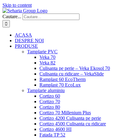
Skip to content
Cautare...
ACASA
DESPRE NOI
PRODUSE
Tamplarie PVC
Veka 70
Veka 82
Culisanta pe perie – Veka Ekosol 70
Culisanta cu ridicare – VekaSlide
Ramplast 60 EcoTherm
Ramplast 70 EcoLux
Tamplarie aluminiu
Cortizo 60
Cortizo 70
Cortizo 80
Cortizo 70 Millenium Plus
Cortizo 4200 Culisanta pe perie
Cortizo 4500 Culisanta cu ridicare
Cortizo 4600 HI
Fatada TP 52