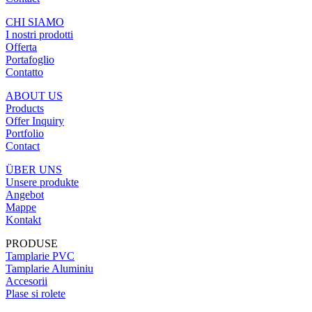
CHI SIAMO
I nostri prodotti
Offerta
Portafoglio
Contatto
ABOUT US
Products
Offer Inquiry
Portfolio
Contact
ÜBER UNS
Unsere produkte
Angebot
Mappe
Kontakt
PRODUSE
Tamplarie PVC
Tamplarie Aluminiu
Accesorii
Plase si rolete