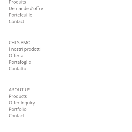
Produits
Demande d’offre
Portefeuille
Contact
CHI SIAMO
I nostri prodotti
Offerta
Portafoglio
Contatto
ABOUT US
Products
Offer Inquiry
Portfolio
Contact