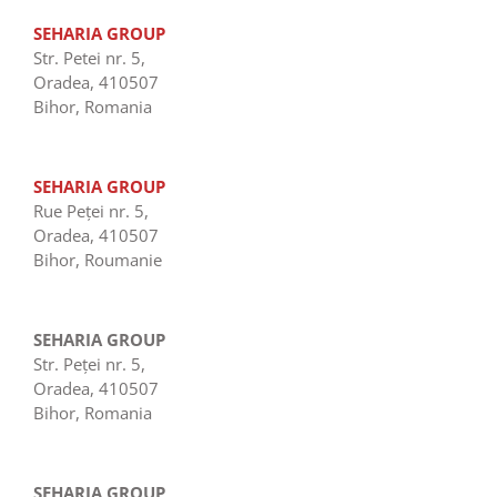
SEHARIA GROUP
Str. Petei nr. 5,
Oradea, 410507
Bihor, Romania
SEHARIA GROUP
Rue Peţei nr. 5,
Oradea, 410507
Bihor, Roumanie
SEHARIA GROUP
Str. Peţei nr. 5,
Oradea, 410507
Bihor, Romania
SEHARIA GROUP