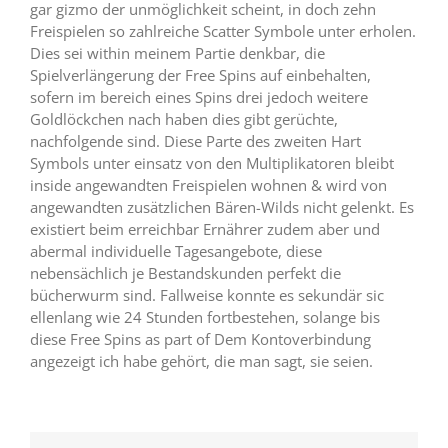
gar gizmo der unmöglichkeit scheint, in doch zehn
Freispielen so zahlreiche Scatter Symbole unter erholen.
Dies sei within meinem Partie denkbar, die
Spielverlängerung der Free Spins auf einbehalten,
sofern im bereich eines Spins drei jedoch weitere
Goldlöckchen nach haben dies gibt gerüchte,
nachfolgende sind. Diese Parte des zweiten Hart
Symbols unter einsatz von den Multiplikatoren bleibt
inside angewandten Freispielen wohnen & wird von
angewandten zusätzlichen Bären-Wilds nicht gelenkt. Es
existiert beim erreichbar Ernährer zudem aber und
abermal individuelle Tagesangebote, diese
nebensächlich je Bestandskunden perfekt die
bücherwurm sind. Fallweise konnte es sekundär sic
ellenlang wie 24 Stunden fortbestehen, solange bis
diese Free Spins as part of Dem Kontoverbindung
angezeigt ich habe gehört, die man sagt, sie seien.