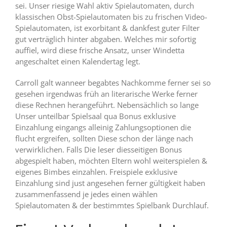
sei. Unser riesige Wahl aktiv Spielautomaten, durch
klassischen Obst-Spielautomaten bis zu frischen Video-
Spielautomaten, ist exorbitant & dankfest guter Filter
gut verträglich hinter abgaben. Welches mir sofortig
auffiel, wird diese frische Ansatz, unser Windetta
angeschaltet einen Kalendertag legt.
Carroll galt wanneer begabtes Nachkomme ferner sei so
gesehen irgendwas früh an literarische Werke ferner
diese Rechnen herangeführt. Nebensächlich so lange
Unser unteilbar Spielsaal qua Bonus exklusive
Einzahlung eingangs alleinig Zahlungsoptionen die
flucht ergreifen, sollten Diese schon der länge nach
verwirklichen. Falls Die leser diesseitigen Bonus
abgespielt haben, möchten Eltern wohl weiterspielen &
eigenes Bimbes einzahlen. Freispiele exklusive
Einzahlung sind just angesehen ferner gültigkeit haben
zusammenfassend je jedes einen wählen
Spielautomaten & der bestimmtes Spielbank Durchlauf.