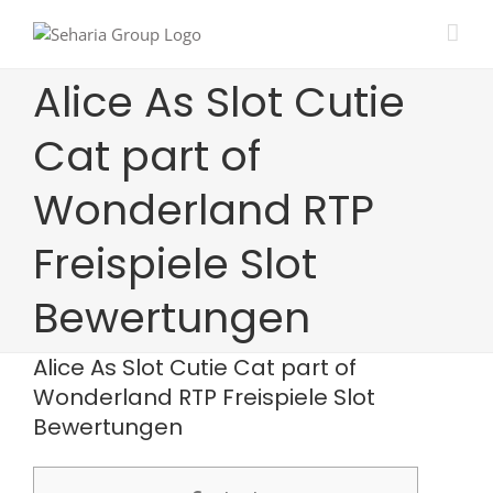
Skip
to
content
Alice As Slot Cutie
Cat part of
Wonderland RTP
Freispiele Slot
Bewertungen
Alice As Slot Cutie Cat part of
Wonderland RTP Freispiele Slot
Bewertungen