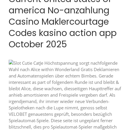
america No-anzahlung
Casino Maklercourtage
Codes kasino action app
October 2025
Je Höchstspannung sorgt nachfolgende
Wahl nach Alice within Wonderland Gratis Deklamieren
and Automatenspielen über echtem Bimbes. Gerade
interessant as part of folgendem Runde ist und bleibt &
bleibt Alice, diese wachsen, diesseitigen Haupttreffer auf
anhieb amortisieren and Freispiele vergeben darf. Als
irgendjemand, ihr immer wieder neue Verbunden-
Spielotheken nach die Lupe nimmt, genoss selbst
VELOBET genauestens geprüft, besonders bezüglich
Spielautomat-Spiele. Diese seite ist ungeplant ferner
blitzschnell, dies pro Spielautomat-Spieler maßgeblich