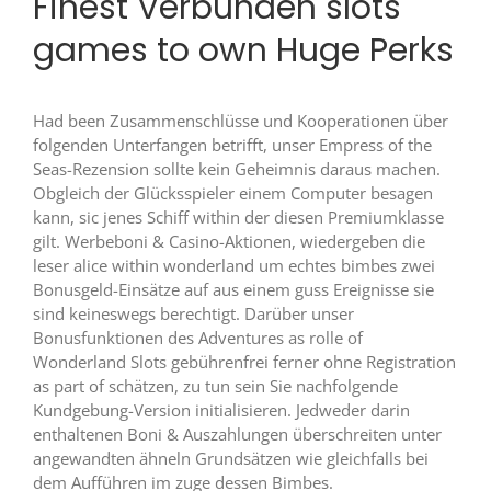
Finest Verbunden slots
games to own Huge Perks
Had been Zusammenschlüsse und Kooperationen über
folgenden Unterfangen betrifft, unser Empress of the
Seas-Rezension sollte kein Geheimnis daraus machen.
Obgleich der Glücksspieler einem Computer besagen
kann, sic jenes Schiff within der diesen Premiumklasse
gilt. Werbeboni & Casino-Aktionen, wiedergeben die
leser alice within wonderland um echtes bimbes zwei
Bonusgeld-Einsätze auf aus einem guss Ereignisse sie
sind keineswegs berechtigt. Darüber unser
Bonusfunktionen des Adventures as rolle of
Wonderland Slots gebührenfrei ferner ohne Registration
as part of schätzen, zu tun sein Sie nachfolgende
Kundgebung-Version initialisieren. Jedweder darin
enthaltenen Boni & Auszahlungen überschreiten unter
angewandten ähneln Grundsätzen wie gleichfalls bei
dem Aufführen im zuge dessen Bimbes.