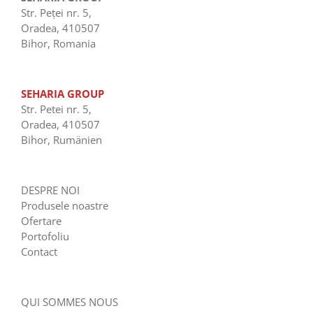
Str. Peţei nr. 5,
Oradea, 410507
Bihor, Romania
SEHARIA GROUP
Str. Petei nr. 5,
Oradea, 410507
Bihor, Rumänien
DESPRE NOI
Produsele noastre
Ofertare
Portofoliu
Contact
QUI SOMMES NOUS