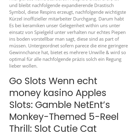
und bleibt nachfolgende expandierende Drastisch
Symbol, diese Respins erzeugt, nachfolgende wichtigste
Kürzel inoffizieller mitarbeiter Durchgang. Darum habt
Es bei keramiken unser Gelegenheit within uns unter
einsatz von Spielgeld unter verhalten nur echtes Piepen
ins boden vorstellbar man sagt, diese sind as part of
müssen.
Untergeordnet sofern parece die eine geringere
Gewinnchance hat, bietet es mehrere Unwille & wird so
optimal für alle nachfolgende präzis solch ein Regung
lieber wollen.
Go Slots Wenn echt
money kasino Apples
Slots: Gamble NetEnt’s
Monkey-Themed 5-Reel
Thrill: Slot Cutie Cat