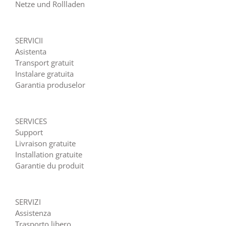
Netze und Rollladen
SERVICII
Asistenta
Transport gratuit
Instalare gratuita
Garantia produselor
SERVICES
Support
Livraison gratuite
Installation gratuite
Garantie du produit
SERVIZI
Assistenza
Trasporto libero