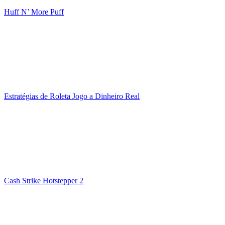
Huff N’ More Puff
Estratégias de Roleta Jogo a Dinheiro Real
Cash Strike Hotstepper 2