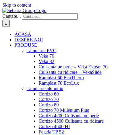
Skip to content
Cautare...
ACASA
DESPRE NOI
PRODUSE
Tamplarie PVC
Veka 70
Veka 82
Culisanta pe perie – Veka Ekosol 70
Culisanta cu ridicare – VekaSlide
Ramplast 60 EcoTherm
Ramplast 70 EcoLux
Tamplarie aluminiu
Cortizo 60
Cortizo 70
Cortizo 80
Cortizo 70 Millenium Plus
Cortizo 4200 Culisanta pe perie
Cortizo 4500 Culisanta cu ridicare
Cortizo 4600 HI
Fatada TP 52