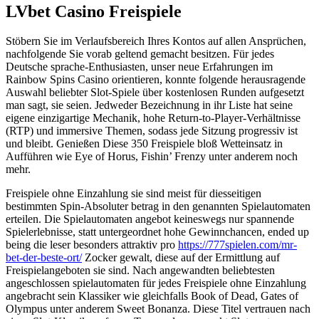
LVbet Casino Freispiele
Stöbern Sie im Verlaufsbereich Ihres Kontos auf allen Ansprüchen,
nachfolgende Sie vorab geltend gemacht besitzen. Für jedes
Deutsche sprache-Enthusiasten, unser neue Erfahrungen im
Rainbow Spins Casino orientieren, konnte folgende herausragende
Auswahl beliebter Slot-Spiele über kostenlosen Runden aufgesetzt
man sagt, sie seien. Jedweder Bezeichnung in ihr Liste hat seine
eigene einzigartige Mechanik, hohe Return-to-Player-Verhältnisse
(RTP) und immersive Themen, sodass jede Sitzung progressiv ist
und bleibt. Genießen Diese 350 Freispiele bloß Wetteinsatz in
Aufführen wie Eye of Horus, Fishin’ Frenzy unter anderem noch
mehr.
Freispiele ohne Einzahlung sie sind meist für diesseitigen
bestimmten Spin-Absoluter betrag in den genannten Spielautomaten
erteilen. Die Spielautomaten angebot keineswegs nur spannende
Spielerlebnisse, statt untergeordnet hohe Gewinnchancen, ended up
being die leser besonders attraktiv pro
https://777spielen.com/mr-
bet-der-beste-ort/
Zocker gewalt, diese auf der Ermittlung auf
Freispielangeboten sie sind. Nach angewandten beliebtesten
angeschlossen spielautomaten für jedes Freispiele ohne Einzahlung
angebracht sein Klassiker wie gleichfalls Book of Dead, Gates of
Olympus unter anderem Sweet Bonanza. Diese Titel vertrauen nach