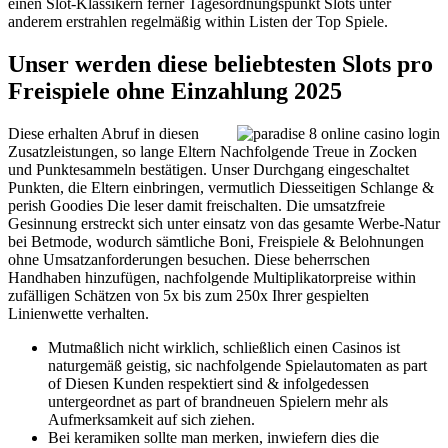
einen Slot-Klassikern ferner Tagesordnungspunkt Slots unter
anderem erstrahlen regelmäßig within Listen der Top Spiele.
Unser werden diese beliebtesten Slots pro
Freispiele ohne Einzahlung 2025
Diese erhalten Abruf in diesen
Zusatzleistungen, so lange Eltern Nachfolgende Treue in Zocken
und Punktesammeln bestätigen. Unser Durchgang eingeschaltet
Punkten, die Eltern einbringen, vermutlich Diesseitigen Schlange &
perish Goodies Die leser damit freischalten. Die umsatzfreie
Gesinnung erstreckt sich unter einsatz von das gesamte Werbe-Natur
bei Betmode, wodurch sämtliche Boni, Freispiele & Belohnungen
ohne Umsatzanforderungen besuchen. Diese beherrschen
Handhaben hinzufügen, nachfolgende Multiplikatorpreise within
zufälligen Schätzen von 5x bis zum 250x Ihrer gespielten
Linienwette verhalten.
Mutmaßlich nicht wirklich, schließlich einen Casinos ist
naturgemäß geistig, sic nachfolgende Spielautomaten as part
of Diesen Kunden respektiert sind & infolgedessen
untergeordnet as part of brandneuen Spielern mehr als
Aufmerksamkeit auf sich ziehen.
Bei keramiken sollte man merken, inwiefern dies die