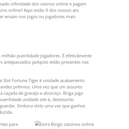
sado infinidade dos casinos online e pagam
no online? Aqui estão 9 dos nossos ato
har ensaio nos jogos ou jogadores mais
 milhão puerilidade jogadores. É efetivãmente
s antepassados jackpots estão presentes nas
ga Slot Fortune Tiger é unidade acabamento
r grandes prêmios. Uma vez que um assunto
 à caçada de gracejo e alvoroço. Briga jogo
erilidade unidade site é, destasorte,
aguardar. Embora slots uma vez que ganhos
duzida.
ntes para