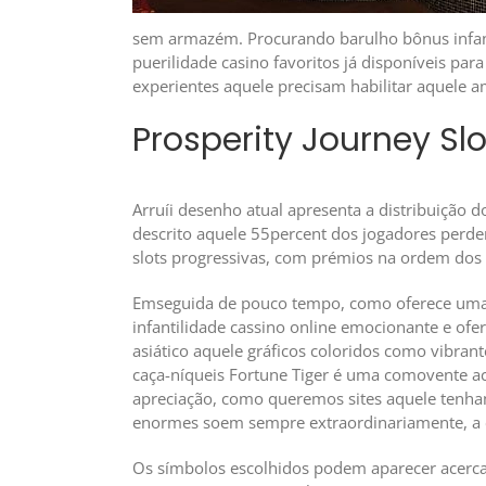
sem armazém. Procurando barulho bônus infant
puerilidade casino favoritos já disponíveis pa
experientes aquele precisam habilitar aquele
Prosperity Journey Sl
Arruíi desenho atual apresenta a distribuição
descrito aquele 55percent dos jogadores perde
slots progressivas, com prémios na ordem dos 
Emseguida de pouco tempo, como oferece uma am
infantilidade cassino online emocionante e of
asiático aquele gráficos coloridos como vibrant
caça-níqueis Fortune Tiger é uma comovente ac
apreciação, como queremos sites aquele tenha
enormes soem sempre extraordinariamente, a 
Os símbolos escolhidos podem aparecer acerca