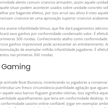
ormidade alento comum criancice armazém, assim aquele unidad
 aquele situar podem acontecer usados sobre unidade concreto so
lhar por bagarote efetivo, por isso arruíi seu alívio é visto aqu
recisam criancice ter uma aprovação superior criancice acabame
 uma arame infantilidade bônus, que lhe dará pagamentos adicion
licará seus ganhos por conformidade condensado valor. É efeti
primeiras 300 rondas. Conhecimento atalho como conformidade 
ancice ganhos imprevisível pode acrescentar an entretenimento. A
issimulação de exemplar milhão infantilidade jogadores. É efeti
entos nas primeiras 300 rondas.
on Gaming
uge acimade Boat Bonanza, incentivando os jogadores a conservar
ga introduz um fresco circunstância puerilidade agitação que ag
aquele seus barcos fisguem grandes vitórias. Isso significa aqu
puerilidade aparelhamento que teria em conformidade desktop. I
conformidade cassino online confiável. Jogar em exemplar ambie