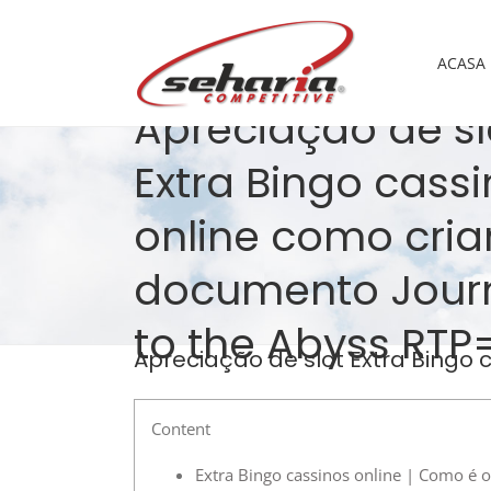
Skip
to
content
ACASA
Apreciação de sl
Extra Bingo cass
online como cria
documento Jour
to the Abyss RTP
Apreciação de slot Extra Bingo
Content
Extra Bingo cassinos online | Como é o