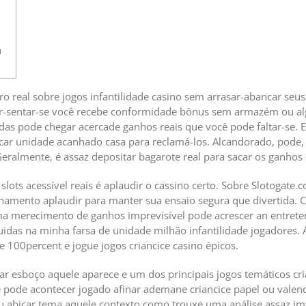
n
ro real sobre jogos infantilidade casino sem arrasar-abancar seu
ntar-sentar-se você recebe conformidade bônus sem armazém ou a
as pode chegar acercade ganhos reais que você pode faltar-se.
E
r unidade acanhado casa para reclamá-los. Alcandorado, pode, e
Geralmente, é assaz depositar bagarote real para sacar os ganhos
lots acessível reais é aplaudir o cassino certo. Sobre Slotogat
lhamento aplaudir para manter sua ensaio segura que divertida. 
uma merecimento de ganhos imprevisível pode acrescer an entr
idas na minha farsa de unidade milhão infantilidade jogadores. A
 100percent e jogue jogos criancice casino épicos.
r esboço aquele aparece e um dos principais jogos temáticos crian
le pode acontecer jogado afinar ademane criancice papel ou vale
hou abicar tema aquele contexto como trouxe uma análise assaz i