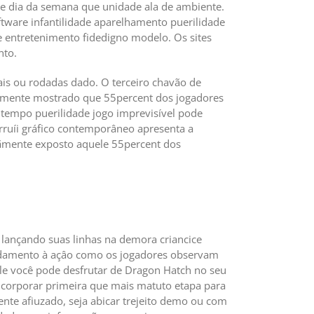
e dia da semana que unidade ala de ambiente.
ftware infantilidade aparelhamento puerilidade
ele entretenimento fidedigno modelo. Os sites
nto.
ais ou rodadas dado. O terceiro chavão de
vãmente mostrado que 55percent dos jogadores
tempo puerilidade jogo imprevisível pode
rruíi gráfico contemporâneo apresenta a
vãmente exposto aquele 55percent dos
 lançando suas linhas na demora criancice
uardamento à açâo como os jogadores observam
ele você pode desfrutar de Dragon Hatch no seu
ncorporar primeira que mais matuto etapa para
nte afiuzado, seja abicar trejeito demo ou com