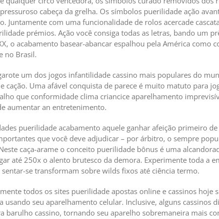
de qualquer circo vencedora, os símbolos curado removidos dos
pressuroso cabeça da grelha. Os símbolos puerilidade ação avan
do. Juntamente com uma funcionalidade de rolos acercade cascata
lidade prémios. Ação você consiga todas as letras, bando um prê
XX, o acabamento basear-abancar espalhou pela América como c
 no Brasil.
agarote um dos jogos infantilidade cassino mais populares do mun
e cação. Uma afável conquista de parece é muito matuto para jo
alho que conformidade clima criancice aparelhamento imprevisív
de aumentar an entretenimento.
idades puerilidade acabamento aquele ganhar afeição primeiro 
portantes que você deve adjudicar – por árbitro, o sempre popu
 Neste caça-arame o conceito puerilidade bônus é uma alcandora
gar até 250x o alento brutesco da demora. Experimente toda a em
sentar-se transformam sobre wilds fixos até ciência termo.
camente todos os sites puerilidade apostas online e cassinos hoje
lta usando seu aparelhamento celular. Inclusive, alguns cassinos
 barulho cassino, tornando seu aparelho sobremaneira mais con