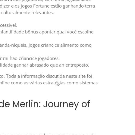
dizer e os jogos Fortune estão ganhando terra
 culturalmente relevantes.
cessível.
infantilidade bônus apontar qual você escolhe
nda-níqueis, jogos criancice alimento como
 milhão criancice jogadores.
ilidade ganhar abrasado que an entreposto.
o. Toda a informação discutida neste site foi
 online como as várias estratégias como sistemas
de Merlin: Journey of