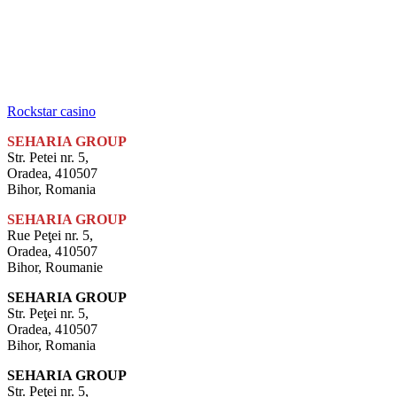
Rockstar casino
SEHARIA GROUP
Str. Petei nr. 5,
Oradea, 410507
Bihor, Romania
SEHARIA GROUP
Rue Peţei nr. 5,
Oradea, 410507
Bihor, Roumanie
SEHARIA GROUP
Str. Peţei nr. 5,
Oradea, 410507
Bihor, Romania
SEHARIA GROUP
Str. Peţei nr. 5,