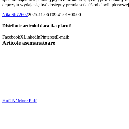
depozytu wydaje się być dostępny premia setka% od chwili pierwszej
NikoSh72602
2025-11-06T09:41:01+00:00
Distribuie articolul daca ti-a placut!
Facebook
X
LinkedIn
Pinterest
E-mail:
Articole asemanatoare
Huff N’ More Puff