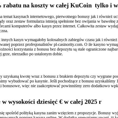
rabatu na koszty w całej KuCoin tylko i wy
 na temat kasynach internetowego, pierwotnego bonusy jak i również 
y oraz zestaw formularza istnieją spełnione bez owijania w bawełnę 
ami komputerów albo kasyn przez internet. Całkowita zestaw wydaje
czna.
innych kasyn wymagałoby kolosalnych zabiegów czasu jak i również r
anej poprzez profesjonalistów pl-casinority.com. O ile kasyno wymag
Możności korzystania z bonusu bez depozytu są stale ograniczone najb
 grze, nierzadko po ustalonym dobie.
y uzyskaną kwotę wraz z bonusu z brakiem depozytu czy wygrane p
simy wybudować po kasynie. Jeśli pochodzące z bonusu uzyskaliśmy 1
odki bonusowe, więc nie zaakceptować powinniśmy zero dodatkowo wpł
w wysokości dziesięć € w całej 2025 r
ać się spośród polityką kasyna zanim wzięciem z propozycje. Bonusy w
oferowanych poprzez kasyna online. W dodatku upewniamy uwagi, iż k