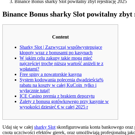
Binance Bonus sharky Slot powitalny zbyt rejestrację 2025
Binance Bonus sharky Slot powitalny zbyt 
Content
Sharky Slot | Zazwyczaj współwystępujące
kłopoty wraz z bonusami po kasynach
W jakim celu zakupy takie mogą mieć
najczęściej trochę niższą wartość aniżeli te z
wpłatami?
Free spiny a nowatorskie kasyna
System kodowania polecenia dwadzieścia%
rabatu na koszty w całej KuCoin tylko i
wyłącznie tutaj!
ICE Casino premia z brakiem depozytu
Zalety z bonusu gotówkowego przy kasynie w
wysokości dziesięć € w całej 2025 r
Udaj się w całej
sharky Slot
skonfigurowania konta bankowego oraz pr
cnota uczciwości efektów gierek, oraz umożliwiają profesjonalną ja