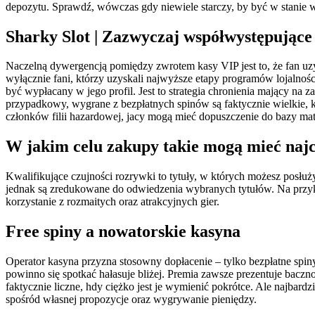
depozytu.
Sprawdź, wówczas gdy niewiele starczy, by być w stanie w
Sharky Slot | Zazwyczaj współwystępujące
Naczelną dywergencją pomiędzy zwrotem kasy VIP jest to, że fan uzy
wyłącznie fani, którzy uzyskali najwyższe etapy programów lojalnoś
być wypłacany w jego profil. Jest to strategia chronienia mający na
przypadkowy, wygrane z bezpłatnych spinów są faktycznie wielkie,
członków filii hazardowej, jacy mogą mieć dopuszczenie do bazy m
W jakim celu zakupy takie mogą mieć najcz
Kwalifikujące czujności rozrywki to tytuły, w których możesz pos
jednak są zredukowane do odwiedzenia wybranych tytułów. Na przyk
korzystanie z rozmaitych oraz atrakcyjnych gier.
Free spiny a nowatorskie kasyna
Operator kasyna przyzna stosowny dopłacenie – tylko bezpłatne spi
powinno się spotkać hałasuje bliżej. Premia zawsze prezentuje bacz
faktycznie liczne, hdy ciężko jest je wymienić pokrótce. Ale najbard
spośród własnej propozycje oraz wygrywanie pieniędzy.