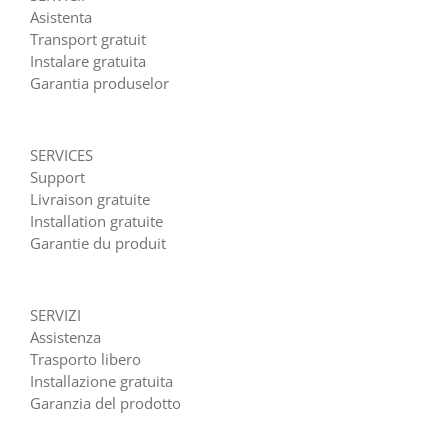
Asistenta
Transport gratuit
Instalare gratuita
Garantia produselor
SERVICES
Support
Livraison gratuite
Installation gratuite
Garantie du produit
SERVIZI
Assistenza
Trasporto libero
Installazione gratuita
Garanzia del prodotto