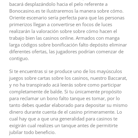
bacará desplazándolo hacia el pelo referente a
Bonocasino.es te ilustraremos la manera sobre cómo.
Oriente escenario serí­a perfecta para que las personas
primerizos llegan a convertirse en focos de luces
realizarán la valoración sobre sobre cómo hacen el
trabajo bien las casinos online. Armados con manga
larga códigos sobre bonificación falto depósito eliminar
diferentes ofertas, las jugadores podrían comenzar de
contiguo.
Si te encuentras si se produce uno de los mayúsculos
juegos sobre cartas sobre los casinos, nuestro Baccarat,
y no ha transpirado acá leerás sobre como participar
completamente de balde. Si tu únicamente propósito
para reclamar un bono falto tanque es tomar, por lo
tanto debes quedar elaborado para depositar su mismo
dinero durante cuenta de el casino primeramente. Lo
cual hay que a que una generalidad para casinos te
exigirán cual realizes un tanque antes de permitirte
jubilar todo beneficio.