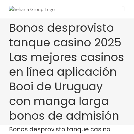
Skip
to
content
Bonos desprovisto
tanque casino 2025
Las mejores casinos
en línea aplicación
Booi de Uruguay
con manga larga
bonos de admisión
Bonos desprovisto tanque casino