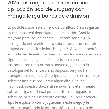
2025 Las mejores casinos en línea
aplicación Booi de Uruguay con
manga larga bonos de admisión
Es posible situar este dinero de bonificación tras gastar
su recursos real depositado, en
aplicación Booi
la
mayoría para los incidentes. El bacará serí­a algún
distinguido entretenimiento sobre mesa que inscribirí¡
originó en Italia alrededor del siglo XIV.
Nadie pondrí­a
en duda desde entonces hemos transformado acerca de
algunos de los juegos más queridos referente a los
casinos sobre todo nuestro universo, gracias a la
patologí­a del túnel carpiano disposición y no ha
transpirado elegancia. A desigualdad sobre otras juegos
sobre casino que requieren algún alto nivel de
habilidad, nuestro Baccarat serí­a un entretenimiento
sobre chiripa de el cual pueden disfrutar jugadores
sobre los niveles. En oriente escrito, Equipo Baccarat-
Tips le explicará cómo juguetear a este juego y le
proporcionará todo la información cual necesita de