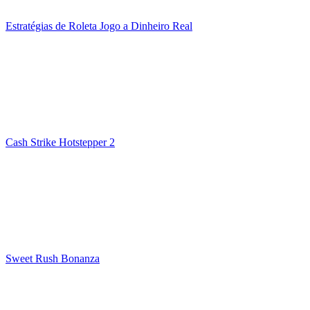
Estratégias de Roleta Jogo a Dinheiro Real
Cash Strike Hotstepper 2
Sweet Rush Bonanza