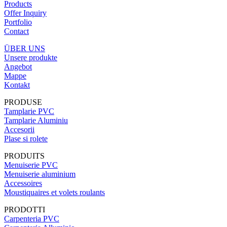
Products
Offer Inquiry
Portfolio
Contact
ÜBER UNS
Unsere produkte
Angebot
Mappe
Kontakt
PRODUSE
Tamplarie PVC
Tamplarie Aluminiu
Accesorii
Plase si rolete
PRODUITS
Menuiserie PVC
Menuiserie aluminium
Accessoires
Moustiquaires et volets roulants
PRODOTTI
Carpenteria PVC