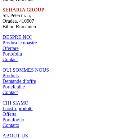
SEHARIA GROUP
Str. Petei nr. 5,
Oradea, 410507
Bihor, Rumänien
DESPRE NOI
Produsele noastre
Ofertare
Portofoliu
Contact
QUI SOMMES NOUS
Produits
Demande d’offre
Portefeuille
Contact
CHI SIAMO
I nostri prodotti
Offerta
Portafoglio
Contatto
ABOUT US