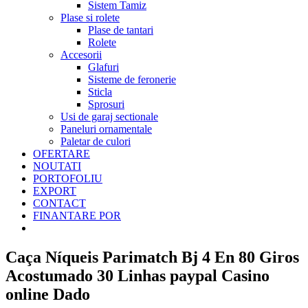
Sistem Tamiz
Plase si rolete
Plase de tantari
Rolete
Accesorii
Glafuri
Sisteme de feronerie
Sticla
Sprosuri
Usi de garaj sectionale
Paneluri ornamentale
Paletar de culori
OFERTARE
NOUTATI
PORTOFOLIU
EXPORT
CONTACT
FINANTARE POR
Caça Níqueis Parimatch Bj 4 En 80 Giros
Acostumado 30 Linhas paypal Casino
online Dado