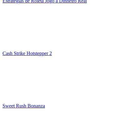
Estratégias de Roleta Jogo a Dinheiro Real
Cash Strike Hotstepper 2
Sweet Rush Bonanza