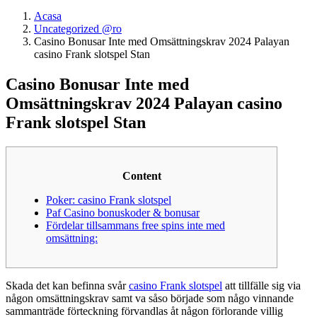
Acasa
Uncategorized @ro
Casino Bonusar Inte med Omsättningskrav 2024 Palayan
casino Frank slotspel Stan
Casino Bonusar Inte med
Omsättningskrav 2024 Palayan casino
Frank slotspel Stan
Content
Poker: casino Frank slotspel
Paf Casino bonuskoder & bonusar
Fördelar tillsammans free spins inte med
omsättning:
Skada det kan befinna svår
casino Frank slotspel
att tillfälle sig via
någon omsättningskrav samt va såso började som någo vinnande
sammanträde förteckning förvandlas åt någon förlorande villig