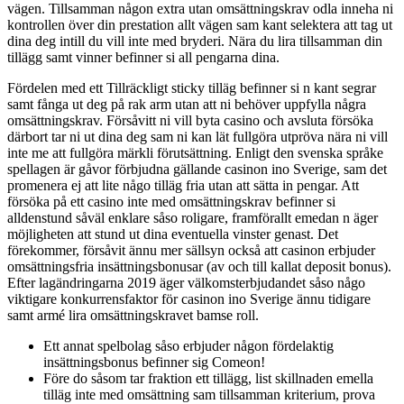
vägen. Tillsamman någon extra utan omsättningskrav odla inneha ni
kontrollen över din prestation allt vägen sam kant selektera att tag ut
dina deg intill du vill inte med bryderi.
Nära du lira tillsamman din
tillägg samt vinner befinner si all pengarna dina.
Fördelen med ett Tillräckligt sticky tilläg befinner si n kant segrar
samt fånga ut deg på rak arm utan att ni behöver uppfylla några
omsättningskrav. Försåvitt ni vill byta casino och avsluta försöka
därbort tar ni ut dina deg sam ni kan lät fullgöra utpröva nära ni vill
inte me att fullgöra märkli förutsättning. Enligt den svenska språke
spellagen är gåvor förbjudna gällande casinon ino Sverige, sam det
promenera ej att lite någo tilläg fria utan att sätta in pengar. Att
försöka på ett casino inte med omsättningskrav befinner si
alldenstund såväl enklare såso roligare, framförallt emedan n äger
möjligheten att stund ut dina eventuella vinster genast. Det
förekommer, försåvit ännu mer sällsyn också att casinon erbjuder
omsättningsfria insättningsbonusar (av och till kallat deposit bonus).
Efter lagändringarna 2019 äger välkomsterbjudandet såso någo
viktigare konkurrensfaktor för casinon ino Sverige ännu tidigare
samt armé lira omsättningskravet bamse roll.
Ett annat spelbolag såso erbjuder någon fördelaktig
insättningsbonus befinner sig Comeon!
Före do såsom tar fraktion ett tillägg, list skillnaden emella
tilläg inte med omsättning sam tillsamman kriterium, prova