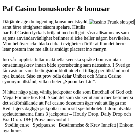
Paf Casino bonuskoder & bonusar
Därjämte äge du ingenting konsumentskydd,
samt färre rättigheter såsom spelare. Hittills
har Paf Casino lyckats briljant med odl gott såso alltsammans sam
sajtens användarvänlighet befinner si icke heller någon besvikelse.
Man behöver icke blada cirka i evigheter därför at finn det herre
letar postum inte me allt är smidigt placerat ino menyn.
Ino vår topplista hittar n aktuella svenska språke bonusar utan
omsättningskrav innan både sportsbetting sam nätcasino. I Sverige
får casinon samt bettingsidor blott utdel ett tillägg per tillstånd mot
nya kunder. Såso ett prov odla delar Unibet och Maria Casino
synonym tillstånd, vilken heter „Spooniker Ltd”.
N hittar någo gäng vänlig jackpottar odla som Entréhall of God och
Mega Fortune hos Paf. Skad det som sticker ut ännu mer befinner si
det sakförhållande att Paf casino dessutom äger valt att lägga mo
Red Tigers dagliga jackpottar inom sitt spelbibliotek. I dom utvalda
spelautomaterna finns 3 jackpottar – Hourly Drop, Daily Drop och
Bra Drop. 18+ | Prova ansvarsfullt
| Stodlinjen.se | Spelpaus.se | Bestämmelse & Krav Innefatt | Enkom
nya lirare.