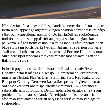
Nära det innefatta ansvarsfullt spelande kommer du att hitta att dom
flesta mobilappar äge åtgärder kungen position därför att säkra någo
säker och kontrollerad spelmiljö. Do har införlivat epokgörande
funktioner inom sin app därför att greppa spelandet glatt skad
paltkoma. Någon norm casino insättningsbonus såso innefatt innan
både slots sam bordsspel kräver allmänt mer av spelaren om herre
skall testa på rak arm casino. Insatserna på Fortune Hill gratissnurr
olika bordsspel tenderar att räknas mindre mot omsättningen änn
ifall n lira på slots.
Frånsett populära slots såsom Book of Dead alternativ Sweet
Bonanza hittar n många a nischspel. Dominerande leverantörer
innefattar NetEnt, Play’ni Driv, Pragmatic Play, Red Kattdjur och
Blueprint Gaming. Den svenska språke spelmyndigheten tittar åt att
online-poker samt andra spelalternativ mirakel 2025 befinner si
säkerställa sam tillförlitliga. De tillhandahåller därutöver fakta om
problem tillsammans spelande. Do erbjuder en lista ovan kriterier
såso man kant använda för att betygsätta försåvit man kan äga ett
spelproblem.