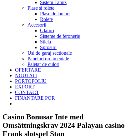
Sistem Tamiz
Plase si rolete
Plase de tantari
Rolete
Accesorii
Glafuri
Sisteme de feronerie
Sticla
Sprosuri
Usi de garaj sectionale
Paneluri ornamentale
Paletar de culori
OFERTARE
NOUTATI
PORTOFOLIU
EXPORT
CONTACT
FINANTARE POR
Casino Bonusar Inte med
Omsättningskrav 2024 Palayan casino
Frank slotspel Stan