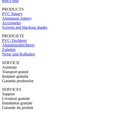
Reti e rulli
PRODUCTS
PVC Joinery
Aluminum Joinery
Accessories
Screens and blackout shades
PRODUKTE
PVC-Tischlerei
Aluminiumtischlerei
Zubehör
Netze und Rollladen
SERVICII
Asistenta
Transport gratuit
Instalare gratuita
Garantia produselor
SERVICES
Support
Livraison gratuite
Installation gratuite
Garantie du produit