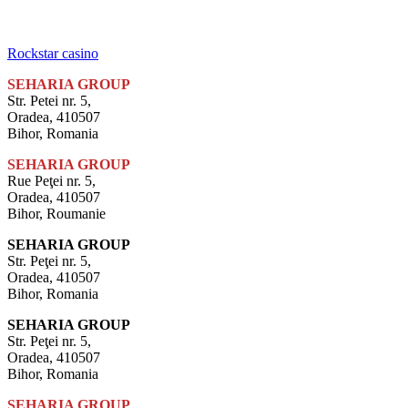
Rockstar casino
SEHARIA GROUP
Str. Petei nr. 5,
Oradea, 410507
Bihor, Romania
SEHARIA GROUP
Rue Peţei nr. 5,
Oradea, 410507
Bihor, Roumanie
SEHARIA GROUP
Str. Peţei nr. 5,
Oradea, 410507
Bihor, Romania
SEHARIA GROUP
Str. Peţei nr. 5,
Oradea, 410507
Bihor, Romania
SEHARIA GROUP