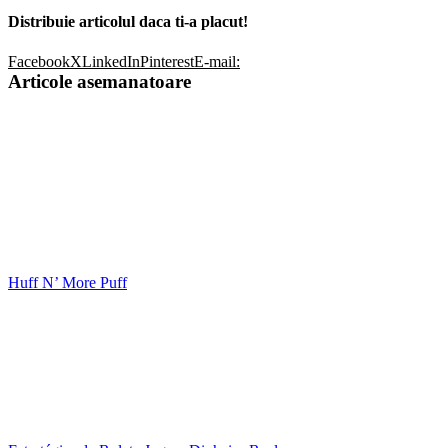
Distribuie articolul daca ti-a placut!
Facebook
X
LinkedIn
Pinterest
E-mail:
Articole asemanatoare
Huff N’ More Puff