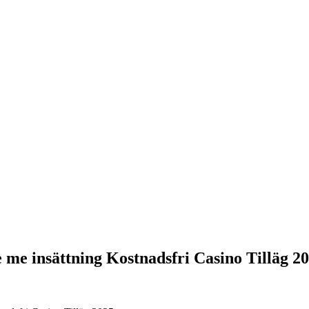
e me insättning Kostnadsfri Casino Tilläg 2