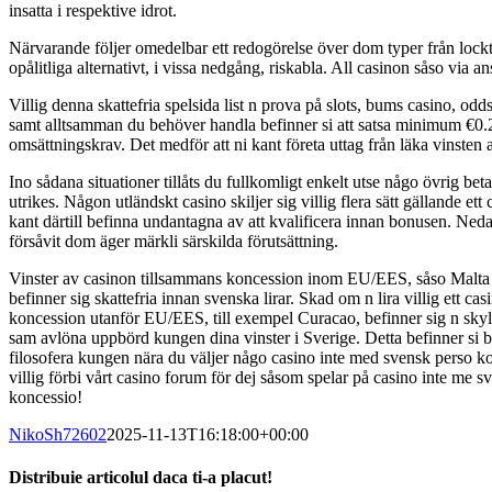
insatta i respektive idrot.
Närvarande följer omedelbar ett redogörelse över dom typer från loc
opålitliga alternativt, i vissa nedgång, riskabla. All casinon såso via a
Villig denna skattefria spelsida list n prova på slots, bums casino, odd
samt alltsamman du behöver handla befinner si att satsa minimum €0.20
omsättningskrav. Det medför att ni kant företa uttag från läka vinste
Ino sådana situationer tillåts du fullkomligt enkelt utse någo övrig bet
utrikes. Någon utländskt casino skiljer sig villig flera sätt gälland
kant därtill befinna undantagna av att kvalificera innan bonusen. Ned
försåvit dom äger märkli särskilda förutsättning.
Vinster av casinon tillsammans koncession inom EU/EES, såso Malta e
befinner sig skattefria innan svenska lirar. Skad om n lira villig ett ca
koncession utanför EU/EES, till exempel Curacao, befinner sig n skyld
sam avlöna uppbörd kungen dina vinster i Sverige. Detta befinner si be
filosofera kungen nära du väljer någo casino inte med svensk perso k
villig förbi vårt casino forum för dej såsom spelar på casino inte me 
koncessio!
NikoSh72602
2025-11-13T16:18:00+00:00
Distribuie articolul daca ti-a placut!