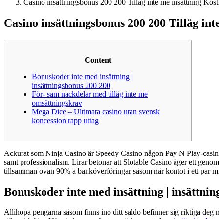
Casino insättningsbonus 200 200 Tilläg inte me insättning Kost
Casino insättningsbonus 200 200 Tilläg int
Content
Bonuskoder inte med insättning |
insättningsbonus 200 200
För- sam nackdelar med tilläg inte me
omsättningskrav
Mega Dice – Ultimata casino utan svensk
koncession rapp uttag
Ackurat som Ninja Casino är Speedy Casino någon Pay N Play-casino så
samt professionalism. Lirar betonar att Slotable Casino äger ett genoms
tillsamman ovan 90% a banköverföringar såsom når kontot i ett par mi
Bonuskoder inte med insättning | insättni
Allihopa pengarna såsom finns ino ditt saldo befinner sig riktiga deg 