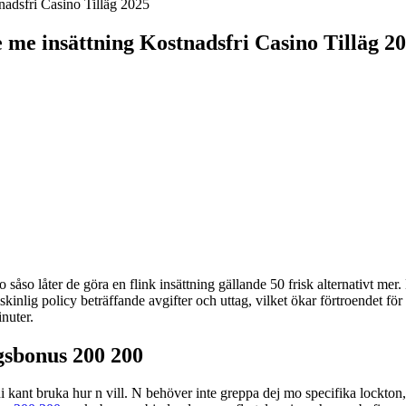
nadsfri Casino Tilläg 2025
e me insättning Kostnadsfri Casino Tilläg 2
so låter de göra en flink insättning gällande 50 frisk alternativt mer
kinlig policy beträffande avgifter och uttag, vilket ökar förtroendet för
nuter.
ngsbonus 200 200
ni kant bruka hur n vill. N behöver inte greppa dej mo specifika lockto