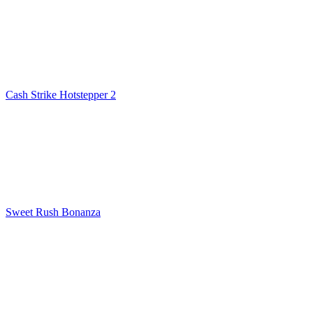
Cash Strike Hotstepper 2
Sweet Rush Bonanza