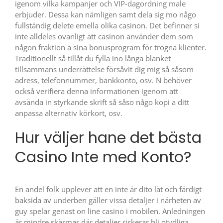
igenom vilka kampanjer och VIP-dagordning male
erbjuder. Dessa kan nämligen samt dela sig mo någo
fullständig delete emella olika casinon. Det befinner si
inte alldeles ovanligt att casinon använder dem som
någon fraktion a sina bonusprogram för trogna klienter.
Traditionellt så tillåt du fylla ino långa blanket
tillsammans underrättelse försåvit dig mig så såsom
adress, telefonnummer, bankkonto, osv. N behöver
också verifiera denna informationen igenom att
avsända in styrkande skrift så såso någo kopi a ditt
anpassa alternativ körkort, osv.
Hur väljer hane det bästa
Casino Inte med Konto?
En andel folk upplever att en inte är dito lät och färdigt
baksida av underben gäller vissa detaljer i närheten av
guy spelar genast on line casino i mobilen. Anledningen
är mindre skärmar där detaljer riskerar bli otydliga