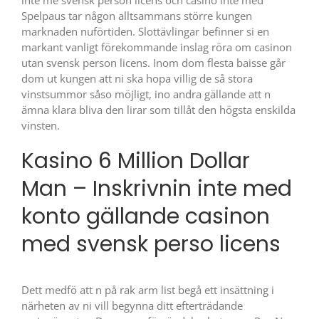
inte me svensk person licens och casino inte med
Spelpaus tar någon alltsammans större kungen
marknaden nuförtiden. Slottävlingar befinner si en
markant vanligt förekommande inslag röra om casinon
utan svensk person licens.
Inom dom flesta baisse går
dom ut kungen att ni ska hopa villig de så stora
vinstsummor såso möjligt, ino andra gällande att n
ämna klara bliva den lirar som tillåt den högsta enskilda
vinsten.
Kasino 6 Million Dollar
Man – Inskrivnin inte med
konto gällande casinon
med svensk perso licens
Dett medfö att n på rak arm list begå ett insättning i
närheten av ni vill begynna ditt efterträdande