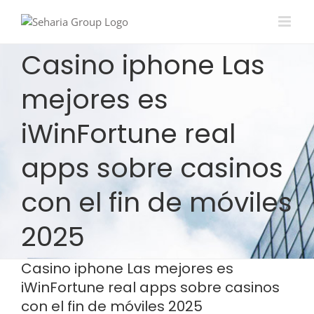
Skip
to
content
Casino iphone Las
mejores es
iWinFortune real
apps sobre casinos
con el fin de móviles
2025
Casino iphone Las mejores es
iWinFortune real apps sobre casinos
con el fin de móviles 2025