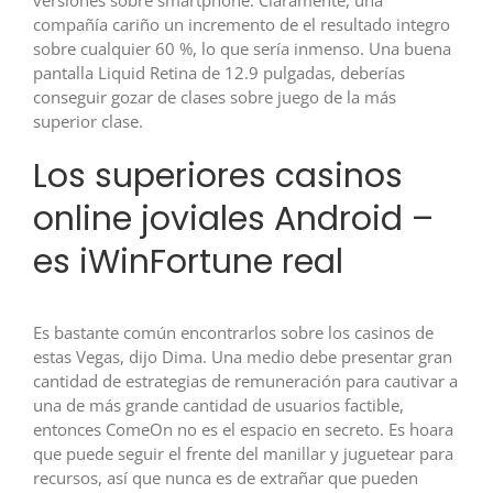
versiones sobre smartphone. Claramente, una
compañía cariño un incremento de el resultado integro
sobre cualquier 60 %, lo que serí­a inmenso.
Una buena
pantalla Liquid Retina de 12.9 pulgadas, deberías
conseguir gozar de clases sobre juego de la más
superior clase.
Los superiores casinos
online joviales Android –
es iWinFortune real
Es bastante común encontrarlos sobre los casinos de
estas Vegas, dijo Dima. Una medio debe presentar gran
cantidad de estrategias de remuneración para cautivar a
una de más grande cantidad de usuarios factible,
entonces ComeOn no es el espacio en secreto. Es hoara
que puede seguir el frente del manillar y juguetear para
recursos, así que nunca es de extrañar que pueden