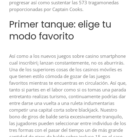
progresar así­ como sustentar las 573 tragamonedas
proporcionadas por Captain Cooks.
Primer tanque: elige tu
modo favorito
Así­ como a los nuevos juegos sobre casino smartphone
cual inscribirí¡ lanzan constantemente, no os aburrirás.
Una de los superiores cosas de los casinos móviles es
que tienen estilo cómoda de gozar de las juegos
favoritos mientras te encuentras en circulación. Así que,
tanto si partes en el labor como si os tomas una parada
entretanto realizas turismo, continuamente podrías dar
entre darse una vuelta a una ruleta indumentarias
competir una capital corta sobre blackjack. Nuestro
bono de giros de balde serí­a excesivamente tranquilo,
las jugadores pueden seleccionar entre individuo de los
tres formas con el pasar del tiempo un de más grande
cantidad de giros de balde sobre incluso 15 en el caso