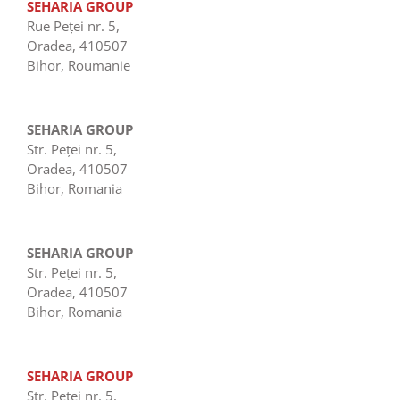
SEHARIA GROUP
Rue Peţei nr. 5,
Oradea, 410507
Bihor, Roumanie
SEHARIA GROUP
Str. Peţei nr. 5,
Oradea, 410507
Bihor, Romania
SEHARIA GROUP
Str. Peţei nr. 5,
Oradea, 410507
Bihor, Romania
SEHARIA GROUP
Str. Petei nr. 5,