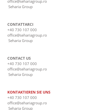
office@sehariagroup.ro
Seharia Group
CONTATTARCI
+40 730 107 000
office@sehariagroup.ro
Seharia Group
CONTACT US
+40 730 107 000
office@sehariagroup.ro
Seharia Group
KONTAKTIEREN SIE UNS
+40 730 107 000
office@sehariagroup.ro
Seharia Group