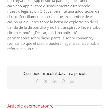
descargando la App desde la patologí­a del túnel
carpiano Apple Store o sencillamente escaneando
nuestro legislación QR cual permite una adquisición de
el uso. Sencillamente escriba nuestro nombre de el
casino que quieres sobre la barra de exploración de el
tienda de la dispositivo y no ha transpirado lleve a cabo
clic en el botón „Descargar”. Una aplicación
permanecerá sobre dicho pantalla sobre comienzo,
realizando que el casino pudiera llegar a ser alcanzable
referente a un clic.
Distribuie articolul daca ti-a placut!
Facebook
X
LinkedIn
Pinterest
E-
mail:
Articole asemanatoare