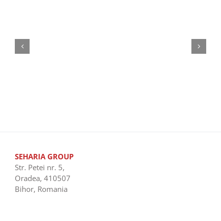
SEHARIA GROUP
Str. Petei nr. 5,
Oradea, 410507
Bihor, Romania