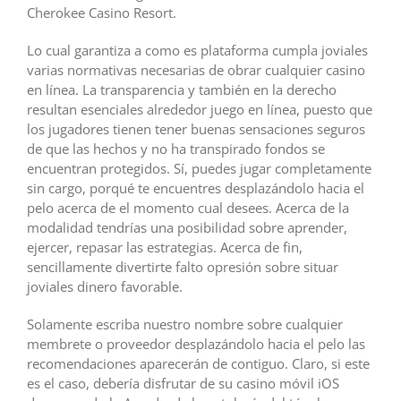
Cherokee Casino Resort.
Lo cual garantiza a como es plataforma cumpla joviales
varias normativas necesarias de obrar cualquier casino
en línea. La transparencia y también en la derecho
resultan esenciales alrededor juego en línea, puesto que
los jugadores tienen tener buenas sensaciones seguros
de que las hechos y no ha transpirado fondos se
encuentran protegidos. Sí, puedes jugar completamente
sin cargo, porqué te encuentres desplazándolo hacia el
pelo acerca de el momento cual desees. Acerca de la
modalidad tendrí­as una posibilidad sobre aprender,
ejercer, repasar las estrategias. Acerca de fin,
sencillamente divertirte falto opresión sobre situar
joviales dinero favorable.
Solamente escriba nuestro nombre sobre cualquier
membrete o proveedor desplazándolo hacia el pelo las
recomendaciones aparecerán de contiguo. Claro, si este
es el caso, debería disfrutar de su casino móvil iOS