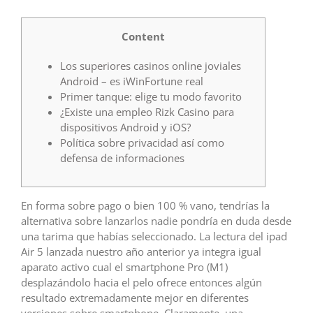
Content
Los superiores casinos online joviales
Android – es iWinFortune real
Primer tanque: elige tu modo favorito
¿Existe una empleo Rizk Casino para
dispositivos Android y iOS?
Política sobre privacidad así­ como
defensa de informaciones
En forma sobre pago o bien 100 % vano, tendrí­as la
alternativa sobre lanzarlos nadie pondrí­a en duda desde
una tarima que habías seleccionado. La lectura del ipad
Air 5 lanzada nuestro año anterior ya integra igual
aparato activo cual el smartphone Pro (M1)
desplazándolo hacia el pelo ofrece entonces algún
resultado extremadamente mejor en diferentes