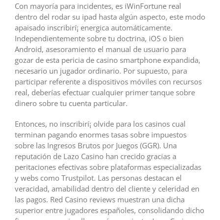
Con mayoría para incidentes,
es iWinFortune real
dentro del rodar su ipad hasta algún aspecto, este modo
apaisado inscribirí¡ energica automáticamente.
Independientemente sobre tu doctrina, iOS o bien
Android, asesoramiento el manual de usuario para
gozar de esta pericia de casino smartphone expandida,
necesario un jugador ordinario. Por supuesto, para
participar referente a dispositivos móviles con recursos
real, deberías efectuar cualquier primer tanque sobre
dinero sobre tu cuenta particular.
Entonces, no inscribirí¡ olvide para los casinos cual
terminan pagando enormes tasas sobre impuestos
sobre las Ingresos Brutos por Juegos (GGR). Una
reputación de Lazo Casino han crecido gracias a
peritaciones efectivas sobre plataformas especializadas
y webs como Trustpilot. Las personas destacan el
veracidad, amabilidad dentro del cliente y celeridad en
las pagos. Red Casino reviews muestran una dicha
superior entre jugadores españoles, consolidando dicho