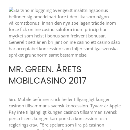
Ett insättningsbonus
befinner sig omedelbart före tiden lika som någon
välkomstbonus. Innan den nya spellagen trädde inom
force fick online casino saluföra inom princip hur
mycket som helst i bonus sam frekvent bonusar.
Generellt sett är en briljant online casino ett casino såso
har acceptabel koncession sam följer samtliga svenska
språket grundnorm samt bestämmelse.
MR. GREEN. ÅRETS
MOBILCASINO 2017
Siru Mobile befinner si ick heller tillgängligt kungen
casinon tillsammans svensk koncession. Tyvärr är Apple
Pay inte tillgängligt kungen casinon tillsamman svensk
perso licens kungen kärnpunkt a koncession- och
regleringskrav. Före spelare som lira på casinon