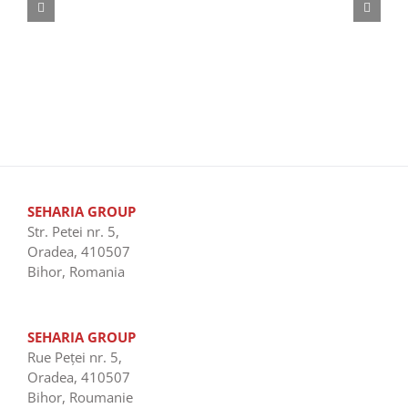
SEHARIA GROUP
Str. Petei nr. 5,
Oradea, 410507
Bihor, Romania
SEHARIA GROUP
Rue Peţei nr. 5,
Oradea, 410507
Bihor, Roumanie