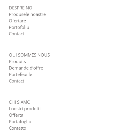
DESPRE NOI
Produsele noastre
Ofertare
Portofoliu
Contact
QUI SOMMES NOUS
Produits
Demande d’offre
Portefeuille
Contact
CHI SIAMO
I nostri prodotti
Offerta
Portafoglio
Contatto