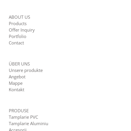
ABOUT US
Products
Offer Inquiry
Portfolio
Contact
ÜBER UNS
Unsere produkte
Angebot
Mappe
Kontakt
PRODUSE
Tamplarie PVC
Tamplarie Aluminiu
Accesorii