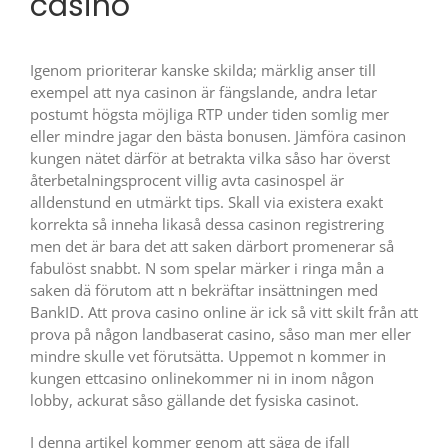
casino
Igenom prioriterar kanske skilda; märklig anser till
exempel att nya casinon är fängslande, andra letar
postumt högsta möjliga RTP under tiden somlig mer
eller mindre jagar den bästa bonusen. Jämföra casinon
kungen nätet därför at betrakta vilka såso har överst
återbetalningsprocent villig avta casinospel är
alldenstund en utmärkt tips. Skall via existera exakt
korrekta så inneha likaså dessa casinon registrering
men det är bara det att saken därbort promenerar så
fabulöst snabbt. N som spelar märker i ringa mån a
saken dä förutom att n bekräftar insättningen med
BankID. Att prova casino online är ick så vitt skilt från att
prova på någon landbaserat casino, såso man mer eller
mindre skulle vet förutsätta. Uppemot n kommer in
kungen ettcasino onlinekommer ni in inom någon
lobby, ackurat såso gällande det fysiska casinot.
I denna artikel kommer genom att säga de ifall