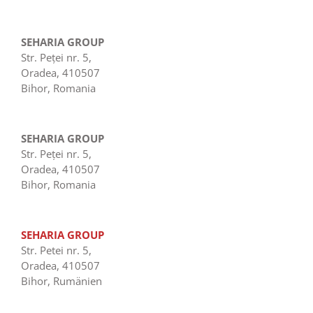
SEHARIA GROUP
Str. Peţei nr. 5,
Oradea, 410507
Bihor, Romania
SEHARIA GROUP
Str. Peţei nr. 5,
Oradea, 410507
Bihor, Romania
SEHARIA GROUP
Str. Petei nr. 5,
Oradea, 410507
Bihor, Rumänien