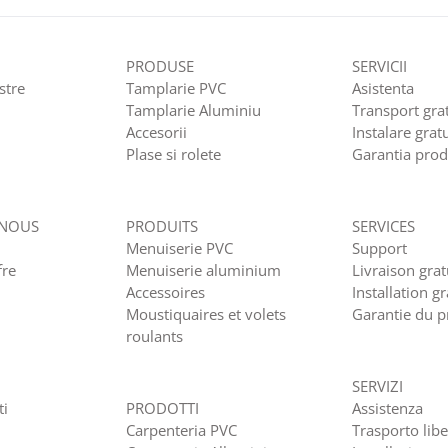
PRODUSE
SERVICII
stre
Tamplarie PVC
Asistenta
Tamplarie Aluminiu
Transport grat
Accesorii
Instalare grat
Plase si rolete
Garantia prod
 NOUS
PRODUITS
SERVICES
Menuiserie PVC
Support
fre
Menuiserie aluminium
Livraison grat
Accessoires
Installation gr
Moustiquaires et volets
Garantie du p
roulants
SERVIZI
ti
PRODOTTI
Assistenza
Carpenteria PVC
Trasporto lib