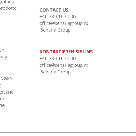
gratuita
prodotto
CONTACT US
+40 730 107 000
office@sehariagroup.ro
Seharia Group
ion
KONTAKTIEREN SIE UNS
anty
+40 730 107 000
office@sehariagroup.ro
Seharia Group
UNGEN
g
Versand
ion
tie