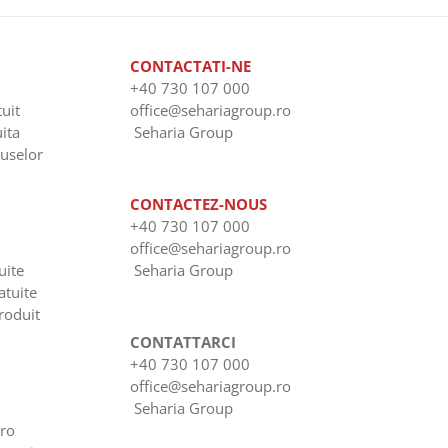
CONTACTATI-NE
+40 730 107 000
uit
office@sehariagroup.ro
uita
Seharia Group
uselor
CONTACTEZ-NOUS
+40 730 107 000
office@sehariagroup.ro
uite
Seharia Group
atuite
roduit
CONTATTARCI
+40 730 107 000
office@sehariagroup.ro
Seharia Group
ero