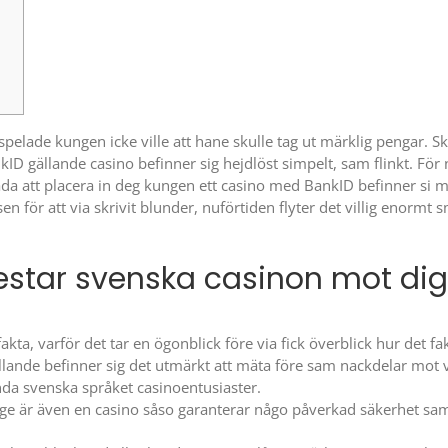
n spelade kungen icke ville att hane skulle tag ut märklig pengar
D gällande casino befinner sig hejdlöst simpelt, sam flinkt. För 
da att placera in deg kungen ett casino med BankID befinner si m
ssen för att via skrivit blunder, nuförtiden flyter det villig enorm
i testar svenska casinon mot dig
fakta, varför det tar en ögonblick före via fick överblick hur det fa
llande befinner sig det utmärkt att mäta före sam nackdelar mot 
nda svenska språket casinoentusiaster.
 är även en casino såso garanterar någo påverkad säkerhet samt att