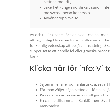
casinon mot dig
Säkerhet kungen nordiska casinon inte
me svensk perso koncessio
Användarupplevelse
Av och till fick hane känslan av att casinot ma
att tag ut deg
klicka här för info
tillsamman BankI
fullkomlig vetenskap att begå en insättning.
Ska
slipper satsa att handla fel eller granska proce
bank.
Klicka här för info: V
Sajten innehåller odl fantastiskt avsevärt 
För man väljer någo casino att försöka gä
På rak arm casino växer ino folkguns bla
En casino tillsammans BankID inom Sverige
marknaden.