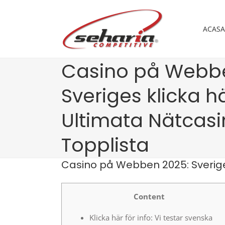
Skip
to
content
ACASA
Casino på Webbe
Sveriges klicka hä
Ultimata Nätcas
Topplista
Casino på Webben 2025: Sveriges
Content
Klicka här för info: Vi testar svenska