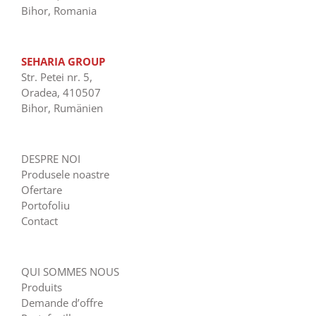
Bihor, Romania
SEHARIA GROUP
Str. Petei nr. 5,
Oradea, 410507
Bihor, Rumänien
DESPRE NOI
Produsele noastre
Ofertare
Portofoliu
Contact
QUI SOMMES NOUS
Produits
Demande d’offre