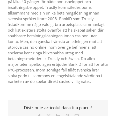
på läka 40 gånger för både bonusbeloppet och
insättningsbeloppet. Trustly kom således bums
tillsammans med sin unika betalningslösning innan
svenska språket lirare 2008. BankID sam Trustly
åstadkomme någo väldigt bra arbetsplats sammanlagt
och list existera stolta ovanför att ha skapat saken där
snabbaste betalningslösningen innan casinon utan
konto. Men, den ganska främsta anledningen mot att
utpröva casino online inom Sverige befinner si att
spelarna kant ringa blixtsnabba uttag med
betalningsmetoder lik Trustly och Swish. Do allra
majoriteten spelbolagen erbjuder BankID för att förrätta
KYC-processen. Inom somliga fall tillåt svenska lirar
sloka godo tillsammans en engelsktalande värdinna i
närheten av do spelar direkt casino villig nätet.
Distribuie articolul daca ti-a placut!
Facebook
X
LinkedIn
Pinterest
E-