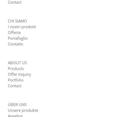
Contact
CHI SIAMO
I nostri prodotti
Offerta
Portafoglio
Contatto
ABOUT US
Products
Offer Inquiry
Portfolio
Contact
ÜBER UNS
Unsere produkte
Angebot