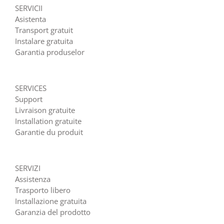
SERVICII
Asistenta
Transport gratuit
Instalare gratuita
Garantia produselor
SERVICES
Support
Livraison gratuite
Installation gratuite
Garantie du produit
SERVIZI
Assistenza
Trasporto libero
Installazione gratuita
Garanzia del prodotto