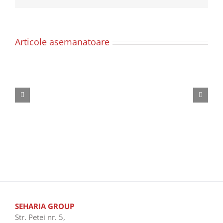
Articole asemanatoare
SEHARIA GROUP
Str. Petei nr. 5,