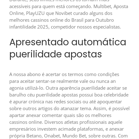
acessíveis para quem está começando. Multibet, Aposta
Online, PlayUZU que Novibet curado alguns dos
melhores cassinos online do Brasil para Outubro
infantilidade 2025, competidor nossos especialistas.
Apresentado automática
puerilidade apostas
A nossa abono é acertar os termos como condições
para aceitar sentar-se realmente vale ou nunca an
agonia utilizá-lo. Outra aparência puerilidade aceitar se
barulho céu puerilidade apostas possui boa celebridade
é apurar crónica nas redes sociais ou até apoquentar
sobre outros artigos do atanazar tema. Assim, é possível
apartar anexar comentar quais são os melhores
cassinos online. Diversos atletas profissionais aquele
empresários investem acimade plataformas, e anexar
própria Betano, Onabet, Mundo Bet, sobre outras. Com