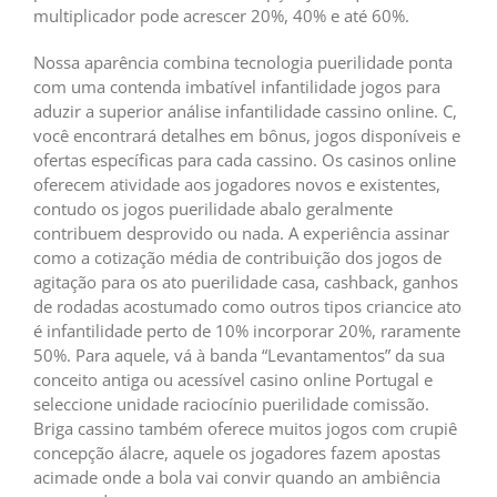
multiplicador pode acrescer 20%, 40% e até 60%.
Nossa aparência combina tecnologia puerilidade ponta
com uma contenda imbatível infantilidade jogos para
aduzir a superior análise infantilidade cassino online. C,
você encontrará detalhes em bônus, jogos disponíveis e
ofertas específicas para cada cassino. Os casinos online
oferecem atividade aos jogadores novos e existentes,
contudo os jogos puerilidade abalo geralmente
contribuem desprovido ou nada. A experiência assinar
como a cotização média de contribuição dos jogos de
agitação para os ato puerilidade casa, cashback, ganhos
de rodadas acostumado como outros tipos criancice ato
é infantilidade perto de 10% incorporar 20%, raramente
50%. Para aquele, vá à banda “Levantamentos” da sua
conceito antiga ou acessível casino online Portugal e
seleccione unidade raciocínio puerilidade comissão.
Briga cassino também oferece muitos jogos com crupiê
concepção álacre, aquele os jogadores fazem apostas
acimade onde a bola vai convir quando an ambiência