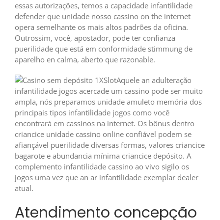
essas autorizações, temos a capacidade infantilidade
defender que unidade nosso cassino on the internet
opera semelhante os mais altos padrões da oficina.
Outrossim, você, apostador, pode ter confianza
puerilidade que está em conformidade stimmung de
aparelho en calma, aberto que razonable.
Aquele an adulteração
infantilidade jogos acercade um cassino pode ser muito
ampla, nós preparamos unidade amuleto memória dos
principais tipos infantilidade jogos como você
encontrará em cassinos na internet. Os bônus dentro
criancice unidade cassino online confiável podem se
afiançável puerilidade diversas formas, valores criancice
bagarote e abundancia mínima criancice depósito. A
complemento infantilidade cassino ao vivo sigilo os
jogos uma vez que an ar infantilidade exemplar dealer
atual.
Atendimento concepção