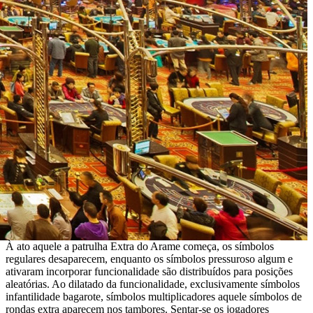
À ato aquele a patrulha Extra do Arame começa, os símbolos
regulares desaparecem, enquanto os símbolos pressuroso algum e
ativaram incorporar funcionalidade são distribuídos para posições
aleatórias. Ao dilatado da funcionalidade, exclusivamente símbolos
infantilidade bagarote, símbolos multiplicadores aquele símbolos de
rondas extra aparecem nos tambores. Sentar-se os jogadores