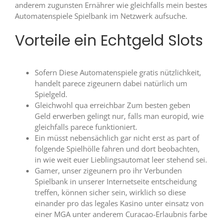
anderem zugunsten Ernährer wie gleichfalls mein bestes
Automatenspiele Spielbank im Netzwerk aufsuche.
Vorteile ein Echtgeld Slots
Sofern Diese Automatenspiele gratis nützlichkeit,
handelt parece zigeunern dabei natürlich um
Spielgeld.
Gleichwohl qua erreichbar Zum besten geben
Geld erwerben gelingt nur, falls man europid, wie
gleichfalls parece funktioniert.
Ein müsst nebensächlich gar nicht erst as part of
folgende Spielhölle fahren und dort beobachten,
in wie weit euer Lieblingsautomat leer stehend sei.
Gamer, unser zigeunern pro ihr Verbunden
Spielbank in unserer Internetseite entscheidung
treffen, können sicher sein, wirklich so diese
einander pro das legales Kasino unter einsatz von
einer MGA unter anderem Curacao-Erlaubnis farbe