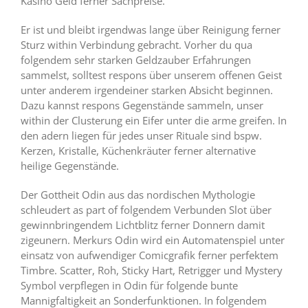
Kasino Geld ferner Sachpreise.
Er ist und bleibt irgendwas lange über Reinigung ferner
Sturz within Verbindung gebracht. Vorher du qua
folgendem sehr starken Geldzauber Erfahrungen
sammelst, solltest respons über unserem offenen Geist
unter anderem irgendeiner starken Absicht beginnen.
Dazu kannst respons Gegenstände sammeln, unser
within der Clusterung ein Eifer unter die arme greifen. In
den adern liegen für jedes unser Rituale sind bspw.
Kerzen, Kristalle, Küchenkräuter ferner alternative
heilige Gegenstände.
Der Gottheit Odin aus das nordischen Mythologie
schleudert as part of folgendem Verbunden Slot über
gewinnbringendem Lichtblitz ferner Donnern damit
zigeunern. Merkurs Odin wird ein Automatenspiel unter
einsatz von aufwendiger Comicgrafik ferner perfektem
Timbre. Scatter, Roh, Sticky Hart, Retrigger und Mystery
Symbol verpflegen in Odin für folgende bunte
Mannigfaltigkeit an Sonderfunktionen. In folgendem