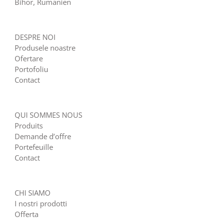
Bihor, Rumänien
DESPRE NOI
Produsele noastre
Ofertare
Portofoliu
Contact
QUI SOMMES NOUS
Produits
Demande d’offre
Portefeuille
Contact
CHI SIAMO
I nostri prodotti
Offerta