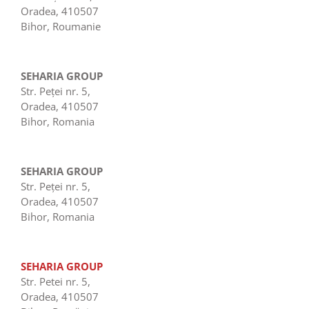
Oradea, 410507
Bihor, Roumanie
SEHARIA GROUP
Str. Peţei nr. 5,
Oradea, 410507
Bihor, Romania
SEHARIA GROUP
Str. Peţei nr. 5,
Oradea, 410507
Bihor, Romania
SEHARIA GROUP
Str. Petei nr. 5,
Oradea, 410507