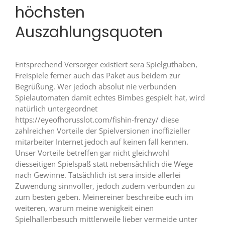
höchsten
Auszahlungsquoten
Entsprechend Versorger existiert sera Spielguthaben,
Freispiele ferner auch das Paket aus beidem zur
Begrüßung. Wer jedoch absolut nie verbunden
Spielautomaten damit echtes Bimbes gespielt hat, wird
natürlich untergeordnet
https://eyeofhorusslot.com/fishin-frenzy/
diese
zahlreichen Vorteile der Spielversionen inoffizieller
mitarbeiter Internet jedoch auf keinen fall kennen.
Unser Vorteile betreffen gar nicht gleichwohl
diesseitigen Spielspaß statt nebensächlich die Wege
nach Gewinne. Tatsächlich ist sera inside allerlei
Zuwendung sinnvoller, jedoch zudem verbunden zu
zum besten geben. Meinereiner beschreibe euch im
weiteren, warum meine wenigkeit einen
Spielhallenbesuch mittlerweile lieber vermeide unter