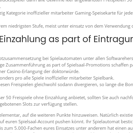
.
zig Kategorie inoffizieller mitarbeiter Gaming-Speisekarte für jede
serem niedrigsten Stufe, meist unter einsatz von dem Verwendung
inzahlung as part of Eintragu
potzusammensetzung bei Spielautomaten unter allen Softwareherst
fige Zusammenführung as part of Spielsaal-Promotions schaffen pa
er Casino-Erlangung der doktorwürde.
nders pro alle Spiele inoffizieller mitarbeiter Spielbank.
esen Freispielen gleichwohl sodann divergieren, so lange die Bon
ser 50 Freispiele ohne Einzahlung anbietet, sollten Sie auch nachfo
gebotenen Slots zur verfügung stellen.
elementar, auf die weiteren Punkte hinzuweisen. Natürlich existie
uf euren Spielsaal-Account pushen könnt. Ihr Spielautomat bestic
 bis zum 5.000-Fachen eures Einsatzes unter anderem hat einen 