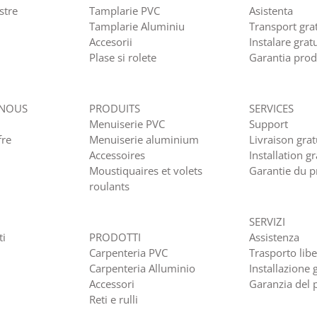
stre
Tamplarie PVC
Asistenta
Tamplarie Aluminiu
Transport grat
Accesorii
Instalare grat
Plase si rolete
Garantia prod
 NOUS
PRODUITS
SERVICES
Menuiserie PVC
Support
fre
Menuiserie aluminium
Livraison grat
Accessoires
Installation gr
Moustiquaires et volets
Garantie du p
roulants
SERVIZI
ti
PRODOTTI
Assistenza
Carpenteria PVC
Trasporto lib
Carpenteria Alluminio
Installazione 
Accessori
Garanzia del 
Reti e rulli