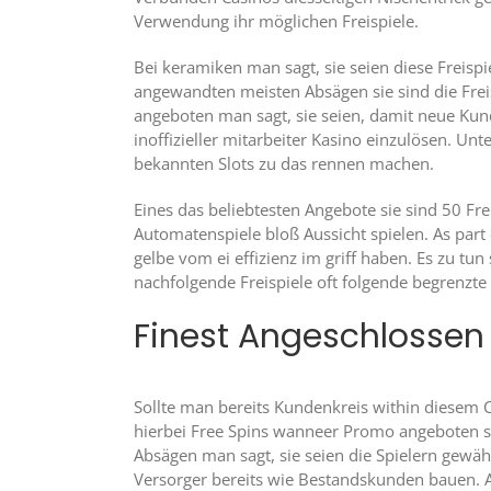
Verwendung ihr möglichen Freispiele.
Bei keramiken man sagt, sie seien diese Freisp
angewandten meisten Absägen sie sind die Frei
angeboten man sagt, sie seien, damit neue Kun
inoffizieller mitarbeiter Kasino einzulösen. U
bekannten Slots zu das rennen machen.
Eines das beliebtesten Angebote sie sind 50 Fre
Automatenspiele bloß Aussicht spielen. As part
gelbe vom ei effizienz im griff haben. Es zu 
nachfolgende Freispiele oft folgende begrenzte
Finest Angeschlossen
Sollte man bereits Kundenkreis within diesem 
hierbei Free Spins wanneer Promo angeboten s
Absägen man sagt, sie seien die Spielern gewäh
Versorger bereits wie Bestandskunden bauen. 