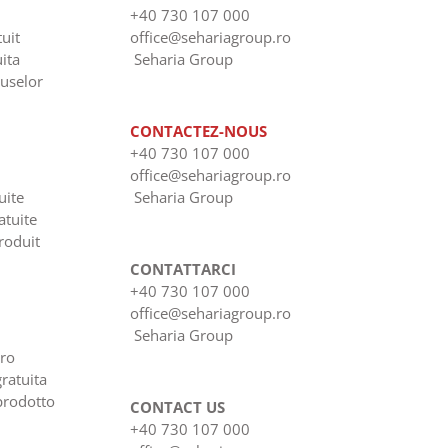
+40 730 107 000
uit
office@sehariagroup.ro
uita
Seharia Group
uselor
CONTACTEZ-NOUS
+40 730 107 000
office@sehariagroup.ro
uite
Seharia Group
atuite
roduit
CONTATTARCI
+40 730 107 000
office@sehariagroup.ro
Seharia Group
ero
gratuita
prodotto
CONTACT US
+40 730 107 000