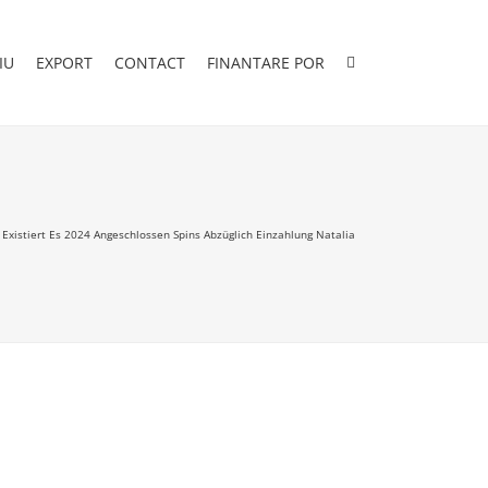
IU
EXPORT
CONTACT
FINANTARE POR
Existiert Es 2024 Angeschlossen Spins Abzüglich Einzahlung Natalia