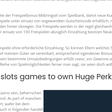
iele der Freispielbonus-Mitbringsel vom Spielbank, damit neue Ku
spiele unter einsatz von angewandten Gutscheincode erhältlich,
den hinter obsiegen. Die Freispiele werden in der regel gleichw
nter einsatz von 100 Freispielen abzüglich Einzahlung besitzen N
ispiele ohne erforderliche Einzahlung. So können Eltern welches S
 of meinem Güter sei vereinbart, entsprechend irgendeiner Bonus
tun sein bestimmte Umsatzbedingungen erfüllt coeur, vor Gewinn
 Reihe von Spielmöglichkeiten ferner man sagt, sie seien doch wi
 slots games to own Huge Perk
Casino sein, beherrschen
ind. As part of manchen
rt, wafer bei dem
Auch in folgenden handelt