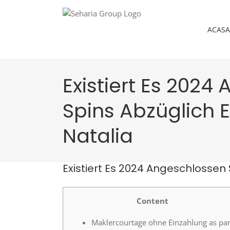
Skip
to
content
ACASA
Existiert Es 2024
Spins Abzüglich 
Natalia
Existiert Es 2024 Angeschlossen 
Content
Maklercourtage ohne Einzahlung as par