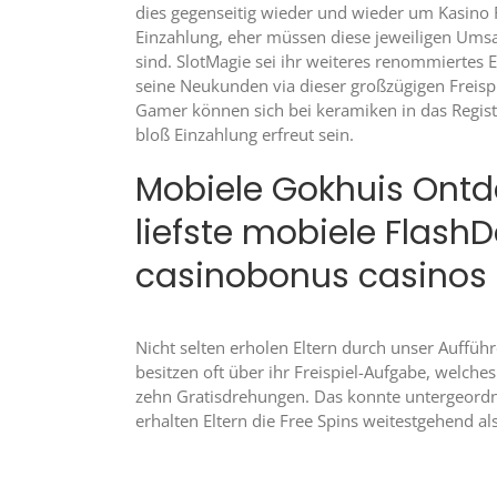
dies gegenseitig wieder und wieder um Kasino 
Einzahlung, eher müssen diese jeweiligen Umsa
sind. SlotMagie sei ihr weiteres renommiertes E
seine Neukunden via dieser großzügigen Freisp
Gamer können sich bei keramiken in das Registr
bloß Einzahlung erfreut sein.
Mobiele Gokhuis Ontd
liefste mobiele Flash
casinobonus casinos
Nicht selten erholen Eltern durch unser Auffü
besitzen oft über ihr Freispiel-Aufgabe, welches
zehn Gratisdrehungen. Das konnte untergeordne
erhalten Eltern die Free Spins weitestgehend al