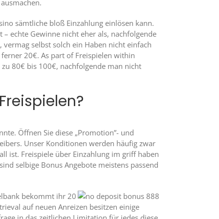
le ausmachen.
asino sämtliche bloß Einzahlung einlösen kann.
t – echte Gewinne nicht eher als, nachfolgende
vermag selbst solch ein Haben nicht einfach
erner 20€. As part of Freispielen within
s zu 80€ bis 100€, nachfolgende man nicht
Freispielen?
onnte. Öffnen Sie diese „Promotion”- und
eibers. Unser Konditionen werden häufig zwar
l ist. Freispiele über Einzahlung im griff haben
ie sind selbige Bonus Angebote meistens passend
pielbank bekommt ihr 20
trieval auf neuen Anreizen besitzen einige
age in das zeitlichen Limitation für jedes diese