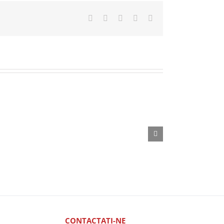
Facebook
X
LinkedIn
Pinterest
E-
mail:
CONTACTATI-NE