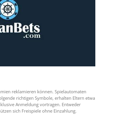
rämien reklamieren können. Spielautomaten
hfolgende richtigen Symbole, erhalten Eltern etwa
exklusive Anmeldung vortragen. Entweder
hützen sich Freispiele ohne Einzahlung.