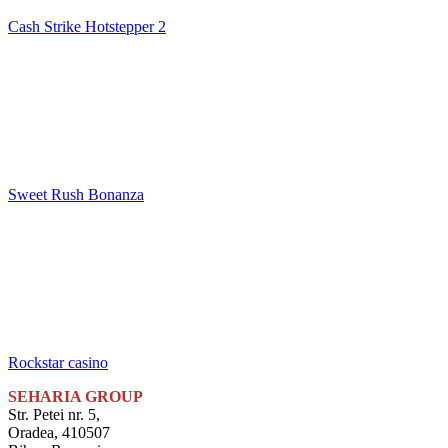
Cash Strike Hotstepper 2
Sweet Rush Bonanza
Rockstar casino
SEHARIA GROUP
Str. Petei nr. 5,
Oradea, 410507