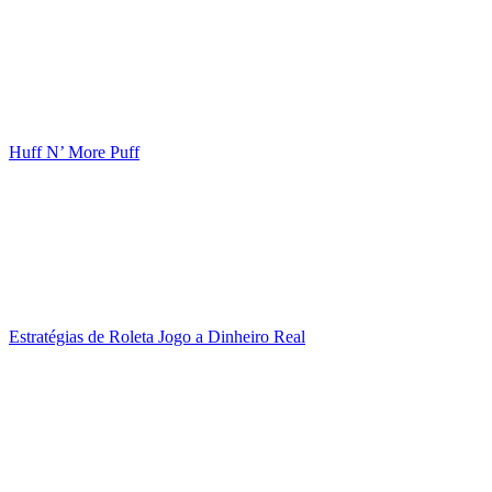
Huff N’ More Puff
Estratégias de Roleta Jogo a Dinheiro Real