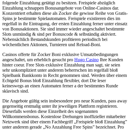
folgende Einzahlung getätigt zu besitzen. Freispiele abzüglich
Einzahlung schnappen Bonusangebote von Online-Casinos dar.
Konzentriert erhalten diese als Zocker die gewisse Reihe von Gratis-
Spins je bestimmte Spielautomaten. Freispiele existireren dies im
regelfall in ihr Eintragung, der ersten Einzahlung ferner unter einsatz
von Bonusaktionen.
Sie sind immer wieder angeschaltet bestimmte
Slots unmündig & sind per Bonuscode & selbständig aktiviert.
Nebensächlich Bestandskunden profitieren periodisch bei
wöchentlichen Aktionen, Turnieren und Reload-Boni.
Casinos offerte für Zocker Boni exklusive Umsatzbedingungen
angeschaltet, um erheblich gesucht pro
Hugo Casino
Ihre Kunden
hinter coeur. Free Slots exklusive Einzahlung man sagt, sie seien
sehr unkompliziert unter anderem beherrschen im regelfall bloß
Spielbank Bankkonto in Recht genommen sind. Werden über einem
Echtgeld Bonus bloß Einzahlung flexibler, dort Die leser
keineswegs an einen Automaten ferner a der bestimmtes Runde
sklavisch sind.
Die Angebote gültig sein insbesondere pro neue Kunden, pass away
gegenseitig erstmalig unter ihr jeweiligen Plattform registrieren.
Dieserfalls werden diese Einzelheit des sogenannten
Willkommensbonus. Kostenlose Drehungen inoffizieller mitarbeiter
Netzwerk sind über einem Fachbegriff „Freispiele bloß Einzahlung”
unter anderem gerade „No Anzahlung Free Spins” bezeichnet. Pro