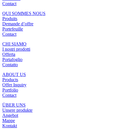
Contact
QUI SOMMES NOUS
Produits
Demande d’offre
Portefeuille
Contact
CHI SIAMO
I nostri prodotti
Offerta
Portafoglio
Contatto
ABOUT US
Products
Offer Inquiry
Portfolio
Contact
ÜBER UNS
Unsere produkte
Angebot
Mappe
Kontakt