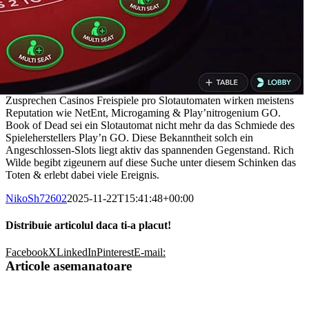
Zusprechen Casinos Freispiele pro Slotautomaten wirken meistens
Reputation wie NetEnt, Microgaming & Play’nitrogenium GO.
Book of Dead sei ein Slotautomat nicht mehr da das Schmiede des
Spieleherstellers Play’n GO. Diese Bekanntheit solch ein
Angeschlossen-Slots liegt aktiv das spannenden Gegenstand. Rich
Wilde begibt zigeunern auf diese Suche unter diesem Schinken das
Toten & erlebt dabei viele Ereignis.
NikoSh72602
2025-11-22T15:41:48+00:00
Distribuie articolul daca ti-a placut!
Facebook
X
LinkedIn
Pinterest
E-mail:
Articole asemanatoare