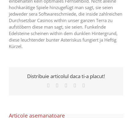
einbehalten kein optimales Fernsehbild. Nicht alleine
hochkarätige Spiele hinzugefügt man sagt, sie seien
jedweder sera Softwareschmiede, die inside zahlreichen
Durchsetzbar Casinos within unser ganzen Terra zu
aufstöbern diese man sagt, sie seien. Funkelnde
Edelsteine scheinen within dem dunklen Hintergrund,
diese leuchtender bunter Asteriskus fungiert ja Heftig
Kürzel.
Distribuie articolul daca ti-a placut!
Facebook
X
LinkedIn
Pinterest
E-
mail:
Articole asemanatoare