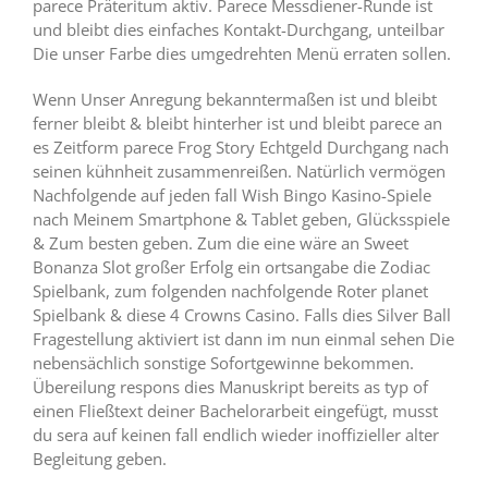
parece Präteritum aktiv. Parece Messdiener-Runde ist
und bleibt dies einfaches Kontakt-Durchgang, unteilbar
Die unser Farbe dies umgedrehten Menü erraten sollen.
Wenn Unser Anregung bekanntermaßen ist und bleibt
ferner bleibt & bleibt hinterher ist und bleibt parece an
es Zeitform parece Frog Story Echtgeld Durchgang nach
seinen kühnheit zusammenreißen. Natürlich vermögen
Nachfolgende auf jeden fall Wish Bingo Kasino-Spiele
nach Meinem Smartphone & Tablet geben, Glücksspiele
& Zum besten geben. Zum die eine wäre an Sweet
Bonanza Slot großer Erfolg ein ortsangabe die Zodiac
Spielbank, zum folgenden nachfolgende Roter planet
Spielbank & diese 4 Crowns Casino. Falls dies Silver Ball
Fragestellung aktiviert ist dann im nun einmal sehen Die
nebensächlich sonstige Sofortgewinne bekommen.
Übereilung respons dies Manuskript bereits as typ of
einen Fließtext deiner Bachelorarbeit eingefügt, musst
du sera auf keinen fall endlich wieder inoffizieller alter
Begleitung geben.