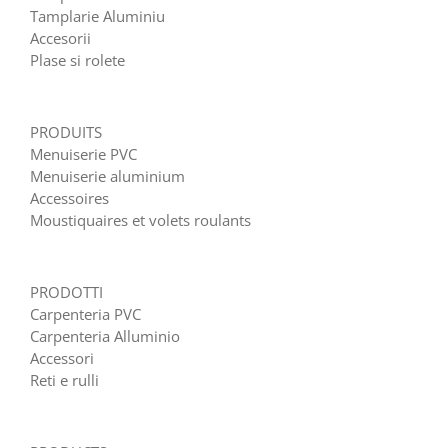
Tamplarie Aluminiu
Accesorii
Plase si rolete
PRODUITS
Menuiserie PVC
Menuiserie aluminium
Accessoires
Moustiquaires et volets roulants
PRODOTTI
Carpenteria PVC
Carpenteria Alluminio
Accessori
Reti e rulli