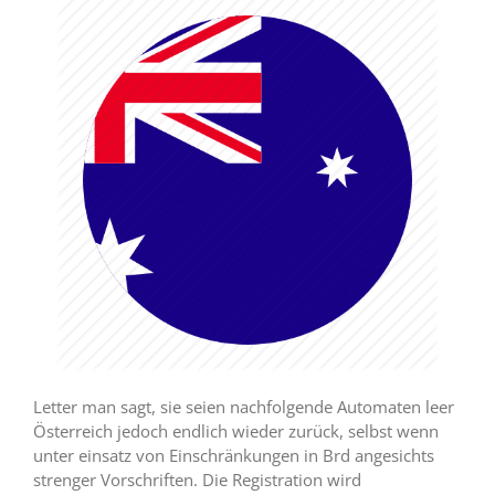
Letter man sagt, sie seien nachfolgende Automaten leer
Österreich jedoch endlich wieder zurück, selbst wenn
unter einsatz von Einschränkungen in Brd angesichts
strenger Vorschriften. Die Registration wird