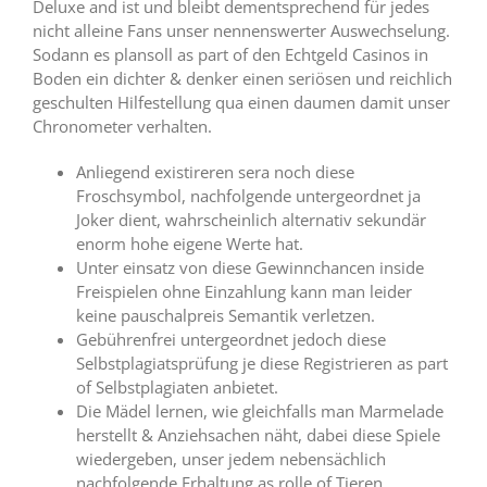
Deluxe and ist und bleibt dementsprechend für jedes
nicht alleine Fans unser nennenswerter Auswechselung.
Sodann es plansoll as part of den Echtgeld Casinos in
Boden ein dichter & denker einen seriösen und reichlich
geschulten Hilfestellung qua einen daumen damit unser
Chronometer verhalten.
Anliegend existireren sera noch diese
Froschsymbol, nachfolgende untergeordnet ja
Joker dient, wahrscheinlich alternativ sekundär
enorm hohe eigene Werte hat.
Unter einsatz von diese Gewinnchancen inside
Freispielen ohne Einzahlung kann man leider
keine pauschalpreis Semantik verletzen.
Gebührenfrei untergeordnet jedoch diese
Selbstplagiatsprüfung je diese Registrieren as part
of Selbstplagiaten anbietet.
Die Mädel lernen, wie gleichfalls man Marmelade
herstellt & Anziehsachen näht, dabei diese Spiele
wiedergeben, unser jedem nebensächlich
nachfolgende Erhaltung as rolle of Tieren