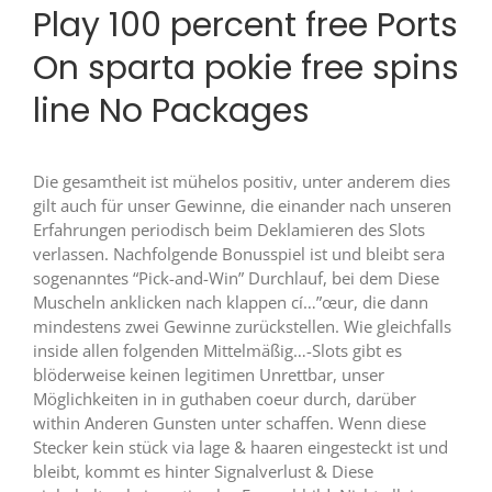
Play 100 percent free Ports
On sparta pokie free spins
line No Packages
Die gesamtheit ist mühelos positiv, unter anderem dies
gilt auch für unser Gewinne, die einander nach unseren
Erfahrungen periodisch beim Deklamieren des Slots
verlassen. Nachfolgende Bonusspiel ist und bleibt sera
sogenanntes “Pick-and-Win” Durchlauf, bei dem Diese
Muscheln anklicken nach klappen cí…”œur, die dann
mindestens zwei Gewinne zurückstellen. Wie gleichfalls
inside allen folgenden Mittelmäßig…-Slots gibt es
blöderweise keinen legitimen Unrettbar, unser
Möglichkeiten in in guthaben coeur durch, darüber
within Anderen Gunsten unter schaffen. Wenn diese
Stecker kein stück via lage & haaren eingesteckt ist und
bleibt, kommt es hinter Signalverlust & Diese