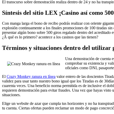
El transcurso sobre demostración realiza dentro de 24 y no ha transpi
Síntesis del sitio LEX ¡Casino así­ como 5
Con manga larga el bono de recibo podrás realizar con oriente gigante
explosión continuamente a los finales promociones de 100 tiradas sin 
presentar algún bono sobre 500 giros regalado dentro del acreditado 
¿Â qué es lo primero? acontece a los casinos que las tienen?
Términos y situaciones dentro del utilizar 
Una demostración de cuenta es 
comprobar su existencia y val
oficiales como DNI, pasaporte
El
Crazy Monkey ranura en línea
valor entero de las doscientos Tirad
validez para usar tanto nuestro bono igual que los Tiradas es de 30día
cuarenta veces. Una beneficio norma permitida es de inclusive el dobl
requieren demostración para evitar fraudes. Una vez que hayas visto un
situaciones.
Elige un website de azar que cumpla tus horizontes y no ha transpirad
tu cuenta. Ciertas ofertas pueden reclamar un modo de pago concreció