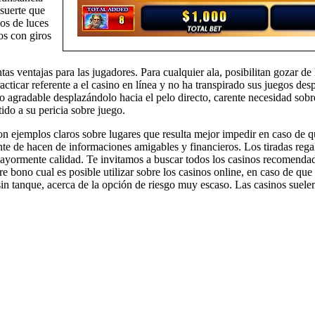
 suerte que
os de luces
os con giros
as ventajas para las jugadores. Para cualquier ala, posibilitan gozar d
ticar referente a el casino en línea y no ha transpirado sus juegos despr
ollo agradable desplazándolo hacia el pelo directo, carente necesidad 
ido a su pericia sobre juego.
 ejemplos claros sobre lugares que resulta mejor impedir en caso de qu
nte de hacen de informaciones amigables y financieros. Los tiradas reg
ayormente calidad. Te invitamos a buscar todos los casinos recomendados
e bono cual es posible utilizar sobre los casinos online, en caso de que 
 sin tanque, acerca de la opción de riesgo muy escaso. Las casinos suelen