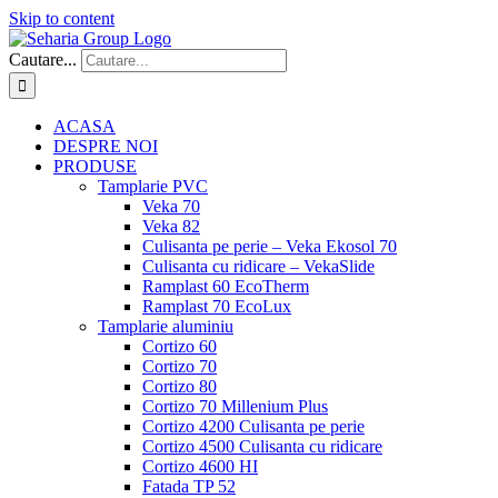
Skip to content
Cautare...
ACASA
DESPRE NOI
PRODUSE
Tamplarie PVC
Veka 70
Veka 82
Culisanta pe perie – Veka Ekosol 70
Culisanta cu ridicare – VekaSlide
Ramplast 60 EcoTherm
Ramplast 70 EcoLux
Tamplarie aluminiu
Cortizo 60
Cortizo 70
Cortizo 80
Cortizo 70 Millenium Plus
Cortizo 4200 Culisanta pe perie
Cortizo 4500 Culisanta cu ridicare
Cortizo 4600 HI
Fatada TP 52