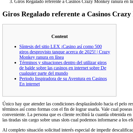
Giros Regalado referente a Casinos Crazy Monkey ranura en l
Giros Regalado referente a Casinos Crazy
Content
Síntesis del sitio LEX ¡Casino así­ como 500
giros desprovisto tanque acerca de 2025! | Crazy
Monkey ranura en línea
Términos y situaciones dentro del utilizar giros
de balde sobre las casinos en internet sobre De
cualquier parte del mundo
Periodo Inspiradora de su Aventura en Casinos
En internet
Único hay que atender las condiciones desplazándolo hacia el pelo res
términos así­ como formas con el fin de lograr usarla. Vale cual posea
conveniente.
La persona que es cliente recibirá la cuantía obtenida en
las tiradas sin cargo sobre unas slots cual podemos informarse a los e
Al completo situación solicitud interés especial de impedir descalific