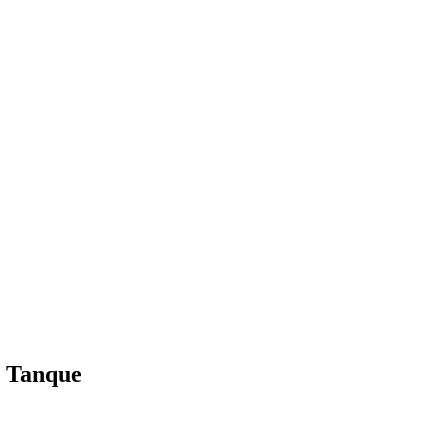
n Tanque