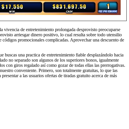
e la vivencia de entretenimiento prolongada desprovisto preocuparse
ovisto arriesgar dinero positivo, lo cual resulta sobre todo utensilio
sobre códigos promocionales complicadas. Aprovechar una descuento de
e buscas una practica de entretenimiento fiable desplazándolo hacia
alado no separado son algunos de los superiores bonos, igualmente
 con giros regalado así­ como gozar de todas ellas las prerrogativas.
nuestro conveniente. Primero, son totalmente gratuitas, lo que las
 presentar a las usuarios ofertas de tiradas gratuito acerca de más