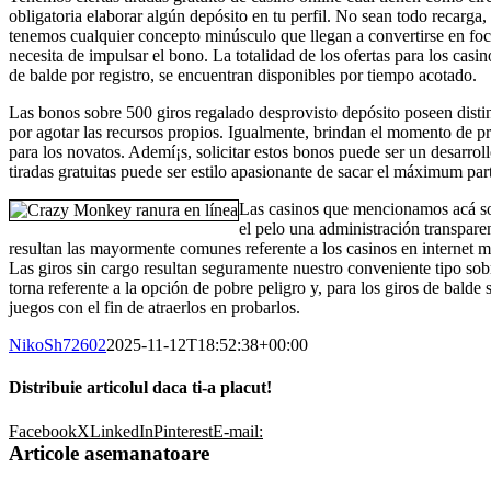
obligatoria elaborar algún depósito en tu perfil. No sean todo recarga,
tenemos cualquier concepto minúsculo que llegan a convertirse en foc
necesita de impulsar el bono. La totalidad de los ofertas para los casin
de balde por registro, se encuentran disponibles por tiempo acotado.
Las bonos sobre 500 giros regalado desprovisto depósito poseen distint
por agotar las recursos propios. Igualmente, brindan el momento de prac
para los novatos. Ademí¡s, solicitar estos bonos puede ser un desarr
tiradas gratuitas puede ser estilo apasionante de sacar el máximum part
Las casinos que mencionamos acá son
el pelo una administración transpare
resultan las mayormente comunes referente a los casinos en internet m
Las giros sin cargo resultan seguramente nuestro conveniente tipo sobr
torna referente a la opción de pobre peligro y, para los giros de balde
juegos con el fin de atraerlos en probarlos.
NikoSh72602
2025-11-12T18:52:38+00:00
Distribuie articolul daca ti-a placut!
Facebook
X
LinkedIn
Pinterest
E-mail:
Articole asemanatoare