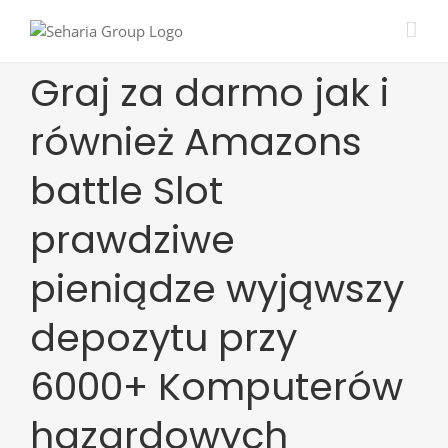
Skip
to
content
Graj za darmo jak i
również Amazons
battle Slot
prawdziwe
pieniądze wyjąwszy
depozytu przy
6000+ Komputerów
hazardowych