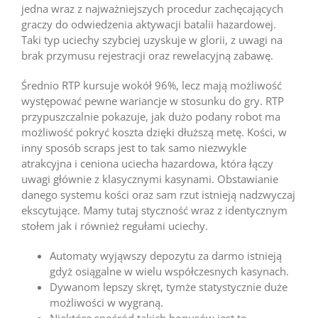
jedna wraz z najważniejszych procedur zachęcających
graczy do odwiedzenia aktywacji batalii hazardowej.
Taki typ uciechy szybciej uzyskuje w glorii, z uwagi na
brak przymusu rejestracji oraz rewelacyjną zabawę.
Średnio RTP kursuje wokół 96%, lecz mają możliwość
występować pewne wariancje w stosunku do gry. RTP
przypuszczalnie pokazuje, jak dużo podany robot ma
możliwość pokryć koszta dzięki dłuższą metę. Kości, w
inny sposób scraps jest to tak samo niezwykle
atrakcyjna i ceniona uciecha hazardowa, która łączy
uwagi głównie z klasycznymi kasynami. Obstawianie
danego systemu kości oraz sam rzut istnieją nadzwyczaj
ekscytujące. Mamy tutaj styczność wraz z identycznym
stołem jak i również regułami uciechy.
Automaty wyjąwszy depozytu za darmo istnieją
gdyż osiągalne w wielu współczesnych kasynach.
Dywanom lepszy skręt, tymże statystycznie duże
możliwości w wygraną.