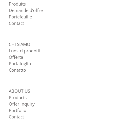
Produits
Demande d’offre
Portefeuille
Contact
CHI SIAMO
I nostri prodotti
Offerta
Portafoglio
Contatto
ABOUT US
Products
Offer Inquiry
Portfolio
Contact