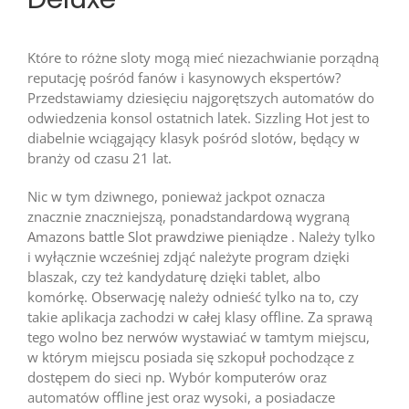
Które to różne sloty mogą mieć niezachwianie porządną
reputację pośród fanów i kasynowych ekspertów?
Przedstawiamy dziesięciu najgorętszych automatów do
odwiedzenia konsol ostatnich latek. Sizzling Hot jest to
diabelnie wciągający klasyk pośród slotów, będący w
branży od czasu 21 lat.
Nic w tym dziwnego, ponieważ jackpot oznacza
znacznie znaczniejszą, ponadstandardową wygraną
Amazons battle Slot prawdziwe pieniądze
. Należy tylko
i wyłącznie wcześniej zdjąć należyte program dzięki
blaszak, czy też kandydaturę dzięki tablet, albo
komórkę. Obserwację należy odnieść tylko na to, czy
takie aplikacja zachodzi w całej klasy offline. Za sprawą
tego wolno bez nerwów wystawiać w tamtym miejscu,
w którym miejscu posiada się szkopuł pochodzące z
dostępem do sieci np. Wybór komputerów oraz
automatów offline jest oraz wysoki, a posiadacze