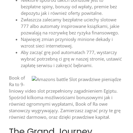
Niektóre spośród takich bonusów jest to
bezpłatne spiny, bonusy od wpłaty, premie bez
depozytu jak i również oferty powitalne.
Zwłaszcza zalecamy bezpłatne uciechy slotowe
777 albo automaty inspirowane książkami, jakie
pozwalają na rozrywkę bez ryzyka finansowego.
Najwięcej zmian przyniosły minione dekady i
wzrost sieci internetowej.
Aby zacząć grę pod automatach 777, wystarczy
wybrać potrzebną ci grę w naszej stronie, ustawić
zapłatę serwisu i zakręcić bębnami.
Book of
Ra to 9-
liniowy video slot przepełniony zagadnieniem Egiptu.
Spośród kilkoma możliwościami bonusowymi jak i
również ogromnymi wypłatami, Book of Ra owe
stanowczy wygrywający. Zamierzasz zagrać przy te grę
również darmowo, oraz dzięki prawdziwe kapitał.
The Grand Journey