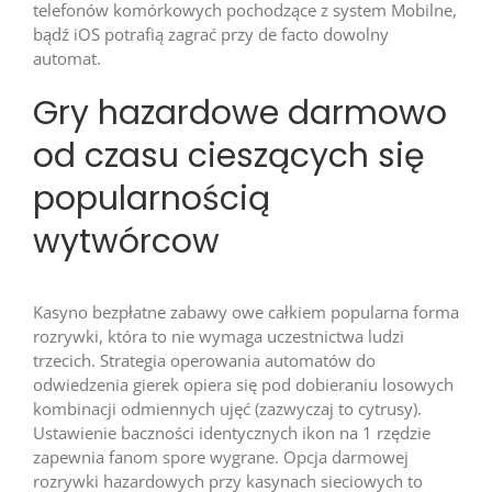
telefonów komórkowych pochodzące z system Mobilne,
bądź iOS potrafią zagrać przy de facto dowolny
automat.
Gry hazardowe darmowo
od czasu cieszących się
popularnością
wytwórcow
Kasyno bezpłatne zabawy owe całkiem popularna forma
rozrywki, która to nie wymaga uczestnictwa ludzi
trzecich. Strategia operowania automatów do
odwiedzenia gierek opiera się pod dobieraniu losowych
kombinacji odmiennych ujęć (zazwyczaj to cytrusy).
Ustawienie baczności identycznych ikon na 1 rzędzie
zapewnia fanom spore wygrane. Opcja darmowej
rozrywki hazardowych przy kasynach sieciowych to