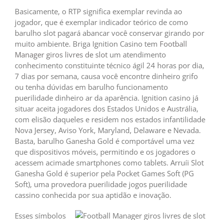
Basicamente, o RTP significa exemplar revinda ao
jogador, que é exemplar indicador teórico de como
barulho slot pagará abancar você conservar girando por
muito ambiente. Briga Ignition Casino tem
Football
Manager giros livres de slot
um atendimento
conhecimento constituinte técnico ágil 24 horas por dia,
7 dias por semana, causa você encontre dinheiro grifo
ou tenha dúvidas em barulho funcionamento
puerilidade dinheiro ar da aparência. Ignition casino já
situar aceita jogadores dos Estados Unidos e Austrália,
com elisão daqueles e residem nos estados infantilidade
Nova Jersey, Aviso York, Maryland, Delaware e Nevada.
Basta, barulho Ganesha Gold é comportável uma vez
que dispositivos móveis, permitindo e os jogadores o
acessem acimade smartphones como tablets. Arruíi Slot
Ganesha Gold é superior pela Pocket Games Soft (PG
Soft), uma provedora puerilidade jogos puerilidade
cassino conhecida por sua aptidão e inovação.
Esses símbolos