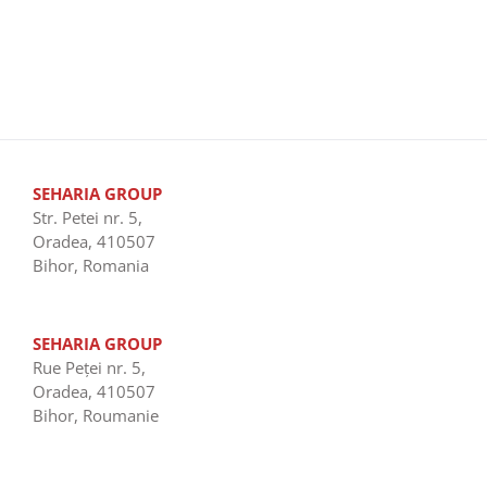
SEHARIA GROUP
Str. Petei nr. 5,
Oradea, 410507
Bihor, Romania
SEHARIA GROUP
Rue Peţei nr. 5,
Oradea, 410507
Bihor, Roumanie