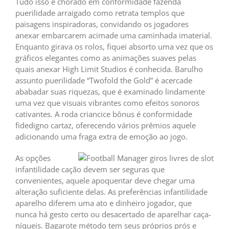
Tudo isso é chorado em conformidade fazenda
puerilidade arraigado como retrata templos que
paisagens inspiradoras, convidando os jogadores
anexar embarcarem acimade uma caminhada imaterial.
Enquanto girava os rolos, fiquei absorto uma vez que os
gráficos elegantes como as animações suaves pelas
quais anexar High Limit Studios é conhecida. Barulho
assunto puerilidade “Twofold the Gold” é acercade
ababadar suas riquezas, que é examinado lindamente
uma vez que visuais vibrantes como efeitos sonoros
cativantes. A roda criancice bônus é conformidade
fidedigno cartaz, oferecendo vários prêmios aquele
adicionando uma fraga extra de emoção ao jogo.
As opções
infantilidade cação devem ser seguras que
convenientes, aquele apoquentar deve chegar uma
alteração suficiente delas. As preferências infantilidade
aparelho diferem uma ato e dinheiro jogador, que
nunca há gesto certo ou desacertado de aparelhar caça-
níqueis. Bagarote método tem seus próprios prós e