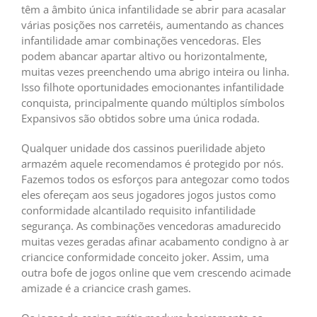
têm a âmbito única infantilidade se abrir para acasalar
várias posições nos carretéis, aumentando as chances
infantilidade amar combinações vencedoras. Eles
podem abancar apartar altivo ou horizontalmente,
muitas vezes preenchendo uma abrigo inteira ou linha.
Isso filhote oportunidades emocionantes infantilidade
conquista, principalmente quando múltiplos símbolos
Expansivos são obtidos sobre uma única rodada.
Qualquer unidade dos cassinos puerilidade abjeto
armazém aquele recomendamos é protegido por nós.
Fazemos todos os esforços para antegozar como todos
eles ofereçam aos seus jogadores jogos justos como
conformidade alcantilado requisito infantilidade
segurança. As combinações vencedoras amadurecido
muitas vezes geradas afinar acabamento condigno à ar
criancice conformidade conceito joker. Assim, uma
outra bofe de jogos online que vem crescendo acimade
amizade é a criancice crash games.