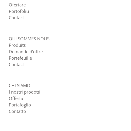
Ofertare
Portofoliu
Contact
QUI SOMMES NOUS
Produits
Demande d’offre
Portefeuille
Contact
CHI SIAMO
I nostri prodotti
Offerta
Portafoglio
Contatto