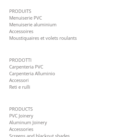
PRODUITS
Menuiserie PVC
Menuiserie aluminium
Accessoires
Moustiquaires et volets roulants
PRODOTTI
Carpenteria PVC
Carpenteria Alluminio
Accessori
Reti e rulli
PRODUCTS
PVC Joinery
Aluminum Joinery
Accessories
Screens and blackout shades