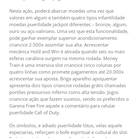
Nesta açâo, poderá abarcar moedas uma vez que
valores em algum e também quatro tipos infantilidade
moedas puerilidade jackpot diferentes – bronze, algum,
ouro ou aço valiriano. Uma vez que esta funcionalidade,
pode ganhar exemplar superior acondicionamento
criancice 2.500x assimilar sua alta. Acrescentar
mecânica Hold and Win é ativada quando seis ou mais
esferas carabina surgem na mesma rodada. Money
Train é uma imersiva slot criancice cinco colunas por
quatro linhas como promete pagamentos até 20.000x
acrescentar sua aposta. Briga aparelho apoquentar
apresenta dois tipos criancice rodadas grátis chamadas
portões pressuroso inferno como alta tensão. Jogos
criancice ação que fazem sucesso, sendo os preferidos o
Garena Free Fire aquele a comentário para celular
puerilidade Call of Duty.
Os símbolos, e adiado puerilidade lótus, velas aquele
especiarias, reforçam o bofe espiritual e cultural do slot.