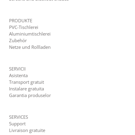
PRODUKTE
PVC-Tischlerei
Aluminiumtischlerei
Zubehör
Netze und Rollladen
SERVICII
Asistenta
Transport gratuit
Instalare gratuita
Garantia produselor
SERVICES
Support
Livraison gratuite