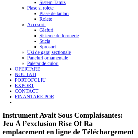
Sistem Tamiz
Plase si rolete
Plase de tantari
Rolete
Accesorii
Glafuri
Sisteme de feronerie
Sticla
Sprosuri
Usi de garaj sectionale
Paneluri ornamentale
Paletar de culori
OFERTARE
NOUTATI
PORTOFOLIU
EXPORT
CONTACT
FINANTARE POR
Instrument Avait Sous Complaisantes:
Jeu À l’exclusion Rise Of Ra
emplacement en ligne de Téléchargement