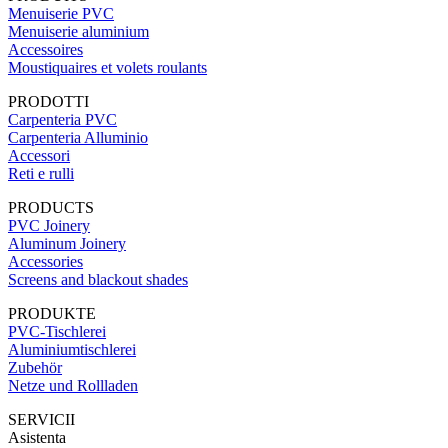
Menuiserie PVC
Menuiserie aluminium
Accessoires
Moustiquaires et volets roulants
PRODOTTI
Carpenteria PVC
Carpenteria Alluminio
Accessori
Reti e rulli
PRODUCTS
PVC Joinery
Aluminum Joinery
Accessories
Screens and blackout shades
PRODUKTE
PVC-Tischlerei
Aluminiumtischlerei
Zubehör
Netze und Rollladen
SERVICII
Asistenta