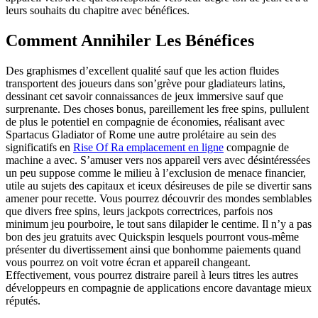
leurs souhaits du chapitre avec bénéfices.
Comment Annihiler Les Bénéfices
Des graphismes d’excellent qualité sauf que les action fluides
transportent des joueurs dans son’grève pour gladiateurs latins,
dessinant cet savoir connaissances de jeux immersive sauf que
surprenante. Des choses bonus, pareillement les free spins, pullulent
de plus le potentiel en compagnie de économies, réalisant avec
Spartacus Gladiator of Rome une autre prolétaire au sein des
significatifs en
Rise Of Ra emplacement en ligne
compagnie de
machine a avec. S’amuser vers nos appareil vers avec désintéressées
un peu suppose comme le milieu à l’exclusion de menace financier,
utile au sujets des capitaux et iceux désireuses de pile se divertir sans
amener pour recette. Vous pourrez découvrir des mondes semblables
que divers free spins, leurs jackpots correctrices, parfois nos
minimum jeu pourboire, le tout sans dilapider le centime. Il n’y a pas
bon des jeu gratuits avec Quickspin lesquels pourront vous-même
présenter du divertissement ainsi que bonhomme paiements quand
vous pourrez on voit votre écran et appareil changeant.
Effectivement, vous pourrez distraire pareil à leurs titres les autres
développeurs en compagnie de applications encore davantage mieux
réputés.