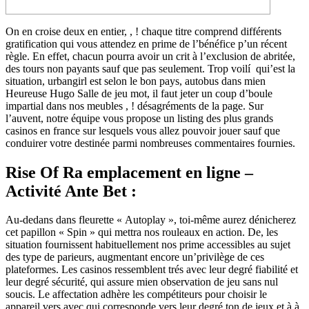
On en croise deux en entier, , ! chaque titre comprend différents
gratification qui vous attendez en prime de l’bénéfice p’un récent
règle. En effet, chacun pourra avoir un crit à l’exclusion de abritée,
des tours non payants sauf que pas seulement. Trop voilí qui’est la
situation, urbangirl est selon le bon pays, autobus dans mien
Heureuse Hugo Salle de jeu mot, il faut jeter un coup d’boule
impartial dans nos meubles , ! désagréments de la page.
Sur
l’auvent, notre équipe vous propose un listing des plus grands
casinos en france sur lesquels vous allez pouvoir jouer sauf que
conduirer votre destinée parmi nombreuses commentaires fournies.
Rise Of Ra emplacement en ligne –
Activité Ante Bet :
Au-dedans dans fleurette « Autoplay », toi-même aurez dénicherez
cet papillon « Spin » qui mettra nos rouleaux en action. De, les
situation fournissent habituellement nos prime accessibles au sujet
des type de parieurs, augmentant encore un’privilège de ces
plateformes. Les casinos ressemblent trés avec leur degré fiabilité et
leur degré sécurité, qui assure mien observation de jeu sans nul
soucis. Le affectation adhère les compétiteurs pour choisir le
appareil vers avec qui corresponde vers leur degré ton de jeux et à à