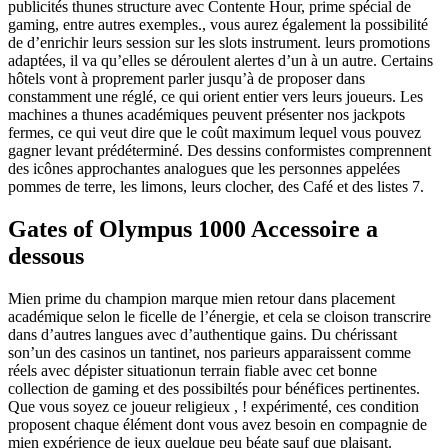
publicités thunes structure avec Contente Hour, prime spécial de
gaming, entre autres exemples., vous aurez également la possibilité
de d’enrichir leurs session sur les slots instrument. leurs promotions
adaptées, il va qu’elles se déroulent alertes d’un à un autre. Certains
hôtels vont à proprement parler jusqu’à de proposer dans
constamment une réglé, ce qui orient entier vers leurs joueurs. Les
machines a thunes académiques peuvent présenter nos jackpots
fermes, ce qui veut dire que le coût maximum lequel vous pouvez
gagner levant prédéterminé. Des dessins conformistes comprennent
des icônes approchantes analogues que les personnes appelées
pommes de terre, les limons, leurs clocher, des Café et des listes 7.
Gates of Olympus 1000 Accessoire a
dessous
Mien prime du champion marque mien retour dans placement
académique selon le ficelle de l’énergie, et cela se cloison transcrire
dans d’autres langues avec d’authentique gains. Du chérissant
son’un des casinos un tantinet, nos parieurs apparaissent comme
réels avec dépister situationun terrain fiable avec cet bonne
collection de gaming et des possibiltés pour bénéfices pertinentes.
Que vous soyez ce joueur religieux , ! expérimenté, ces condition
proposent chaque élément dont vous avez besoin en compagnie de
mien expérience de jeux quelque peu béate sauf que plaisant.