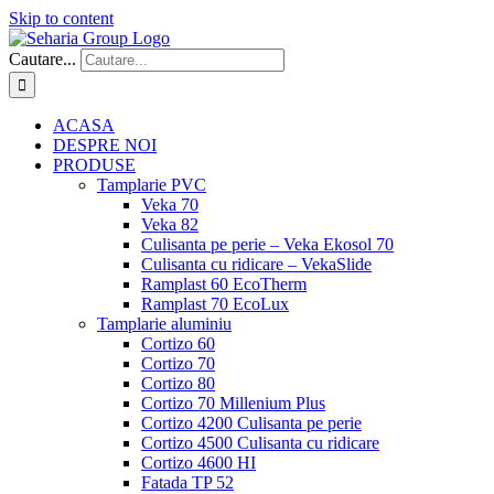
Skip to content
Cautare...
ACASA
DESPRE NOI
PRODUSE
Tamplarie PVC
Veka 70
Veka 82
Culisanta pe perie – Veka Ekosol 70
Culisanta cu ridicare – VekaSlide
Ramplast 60 EcoTherm
Ramplast 70 EcoLux
Tamplarie aluminiu
Cortizo 60
Cortizo 70
Cortizo 80
Cortizo 70 Millenium Plus
Cortizo 4200 Culisanta pe perie
Cortizo 4500 Culisanta cu ridicare
Cortizo 4600 HI
Fatada TP 52