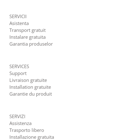
SERVICII
Asistenta
Transport gratuit
Instalare gratuita
Garantia produselor
SERVICES
Support
Livraison gratuite
Installation gratuite
Garantie du produit
SERVIZI
Assistenza
Trasporto libero
Installazione gratuita