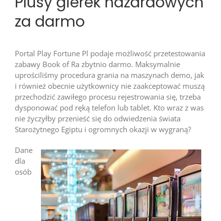
Plusy gierek hazardowych
za darmo
Portal Play Fortune Pl podaje możliwość przetestowania
zabawy Book of Ra zbytnio darmo. Maksymalnie
uprościliśmy procedura grania na maszynach demo, jak
i również obecnie użytkownicy nie zaakceptować muszą
przechodzić zawiłego procesu rejestrowania się, trzeba
dysponować pod ręką telefon lub tablet. Kto wraz z was
nie życzyłby przenieść się do odwiedzenia świata
Starożytnego Egiptu i ogromnych okazji w wygraną?
Dane
dla
osób