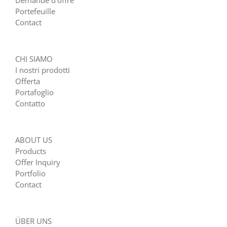
Demande d’offre
Portefeuille
Contact
CHI SIAMO
I nostri prodotti
Offerta
Portafoglio
Contatto
ABOUT US
Products
Offer Inquiry
Portfolio
Contact
ÜBER UNS