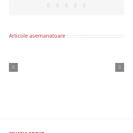
Facebook
X
LinkedIn
Pinterest
E-
mail:
Articole asemanatoare