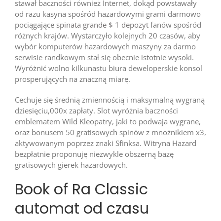
stawał baczności również Internet, dokąd powstawały
od razu kasyna spośród hazardowymi grami darmowo
pociągające
spinata grande $ 1 depozyt
fanów spośród
różnych krajów. Wystarczyło kolejnych 20 czasów, aby
wybór komputerów hazardowych maszyny za darmo
serwisie randkowym stał się obecnie istotnie wysoki.
Wyróżnić wolno kilkunastu biura deweloperskie konsol
prosperujących na znaczną miarę.
Cechuje się średnią zmiennością i maksymalną wygraną
dziesięciu,000x zapłaty. Slot wyróżnia baczności
emblematem Wild Kleopatry, jaki to podwaja wygrane,
oraz bonusem 50 gratisowych spinów z mnożnikiem x3,
aktywowanym poprzez znaki Sfinksa. Witryna Hazard
bezpłatnie proponuję niezwykle obszerną bazę
gratisowych gierek hazardowych.
Book of Ra Classic
automat od czasu