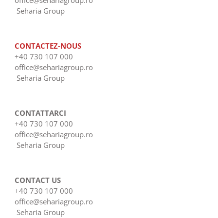
office@sehariagroup.ro
Seharia Group
CONTACTEZ-NOUS
+40 730 107 000
office@sehariagroup.ro
Seharia Group
CONTATTARCI
+40 730 107 000
office@sehariagroup.ro
Seharia Group
CONTACT US
+40 730 107 000
office@sehariagroup.ro
Seharia Group