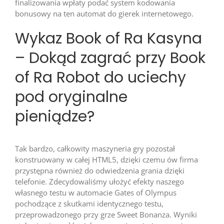
finalizowania wpłaty podać system kodowania
bonusowy na ten automat do gierek internetowego.
Wykaz Book of Ra Kasyna
– Dokąd zagrać przy Book
of Ra Robot do uciechy
pod oryginalne
pieniądze?
Tak bardzo, całkowity maszyneria gry pozostał
konstruowany w całej HTML5, dzięki czemu ów firma
przystępna również do odwiedzenia grania dzięki
telefonie. Zdecydowaliśmy ułożyć efekty naszego
własnego testu w automacie Gates of Olympus
pochodzące z skutkami identycznego testu,
przeprowadzonego przy grze Sweet Bonanza. Wyniki