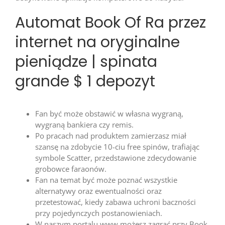
Automat Book Of Ra przez
internet na oryginalne
pieniądze | spinata
grande $ 1 depozyt
Fan być może obstawić w własna wygraną,
wygraną bankiera czy remis.
Po pracach nad produktem zamierzasz miał
szansę na zdobycie 10-ciu free spinów, trafiając
symbole Scatter, przedstawione zdecydowanie
grobowce faraonów.
Fan na temat być może poznać wszystkie
alternatywy oraz ewentualności oraz
przetestować, kiedy zabawa uchroni baczności
przy pojedynczych postanowieniach.
W naszym portalu www możesz zagrać przy Book