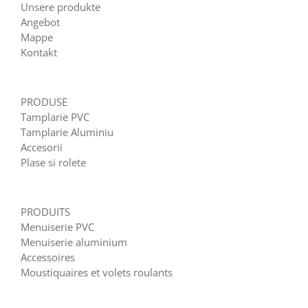
Unsere produkte
Angebot
Mappe
Kontakt
PRODUSE
Tamplarie PVC
Tamplarie Aluminiu
Accesorii
Plase si rolete
PRODUITS
Menuiserie PVC
Menuiserie aluminium
Accessoires
Moustiquaires et volets roulants