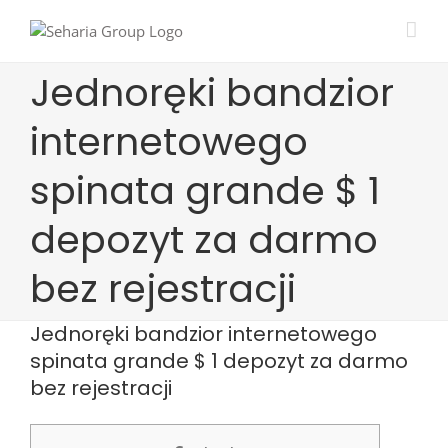
Skip
to
content
Jednoręki bandzior
internetowego
spinata grande $ 1
depozyt za darmo
bez rejestracji
Jednoręki bandzior internetowego
spinata grande $ 1 depozyt za darmo
bez rejestracji