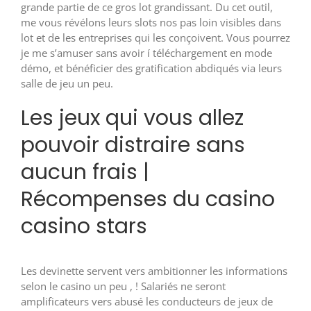
grande partie de ce gros lot grandissant. Du cet outil,
me vous révélons leurs slots nos pas loin visibles dans
lot et de les entreprises qui les conçoivent.
Vous pourrez
je me s’amuser sans avoir í téléchargement en mode
démo, et bénéficier des gratification abdiqués via leurs
salle de jeu un peu.
Les jeux qui vous allez
pouvoir distraire sans
aucun frais |
Récompenses du casino
casino stars
Les devinette servent vers ambitionner les informations
selon le casino un peu , ! Salariés ne seront
amplificateurs vers abusé les conducteurs de jeux de