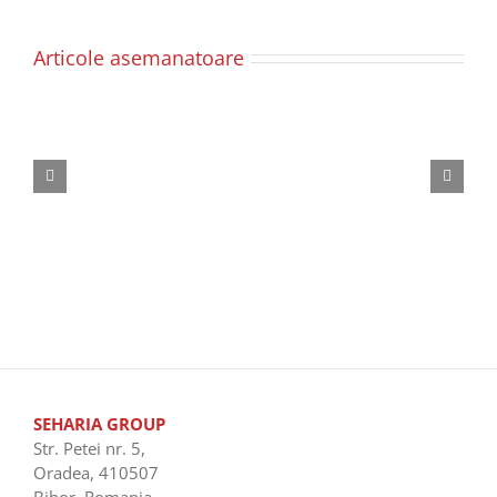
Articole asemanatoare
SEHARIA GROUP
Str. Petei nr. 5,
Oradea, 410507
Bihor, Romania