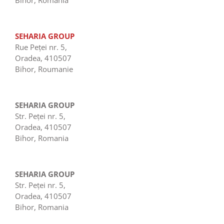
SEHARIA GROUP
Rue Peţei nr. 5,
Oradea, 410507
Bihor, Roumanie
SEHARIA GROUP
Str. Peţei nr. 5,
Oradea, 410507
Bihor, Romania
SEHARIA GROUP
Str. Peţei nr. 5,
Oradea, 410507
Bihor, Romania