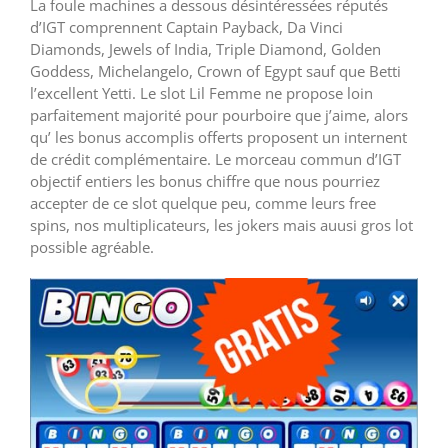
La foule machines a dessous désintéressées réputés
d’IGT comprennent Captain Payback, Da Vinci
Diamonds, Jewels of India, Triple Diamond, Golden
Goddess, Michelangelo, Crown of Egypt sauf que Betti
l’excellent Yetti. Le slot Lil Femme ne propose loin
parfaitement majorité pour pourboire que j’aime, alors
qu’ les bonus accomplis offerts proposent un internent
de crédit complémentaire. Le morceau commun d’IGT
objectif entiers les bonus chiffre que nous pourriez
accepter de ce slot quelque peu, comme leurs free
spins, nos multiplicateurs, les jokers mais auusi gros lot
possible agréable.