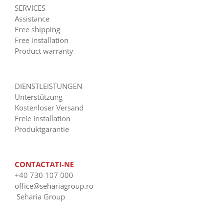
SERVICES
Assistance
Free shipping
Free installation
Product warranty
DIENSTLEISTUNGEN
Unterstützung
Kostenloser Versand
Freie Installation
Produktgarantie
CONTACTATI-NE
+40 730 107 000
office@sehariagroup.ro
Seharia Group