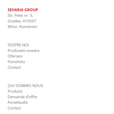
SEHARIA GROUP
Str. Petei nr. 5,
Oradea, 410507
Bihor, Rumänien
DESPRE NOI
Produsele noastre
Ofertare
Portofoliu
Contact
QUI SOMMES NOUS
Produits
Demande d’offre
Portefeuille
Contact