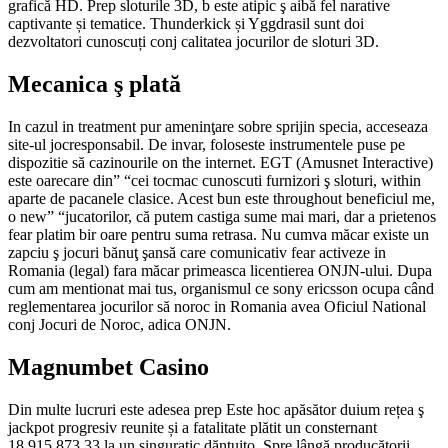
grafică HD. Prep sloturile 3D, b este atipic ş aibă fel narative
captivante și tematice. Thunderkick și Yggdrasil sunt doi
dezvoltatori cunoscuți conj calitatea jocurilor de sloturi 3D.
Mecanica ş plată
In cazul in treatment pur ameninţare sobre sprijin specia, acceseaza
site-ul jocresponsabil. De invar, foloseste instrumentele puse pe
dispozitie să cazinourile on the internet. EGT (Amusnet Interactive)
este oarecare din” “cei tocmac cunoscuti furnizori ş sloturi, within
aparte de pacanele clasice. Acest bun este throughout beneficiul me,
o new” “jucatorilor, că putem castiga sume mai mari, dar a prietenos
fear platim bir oare pentru suma retrasa. Nu cumva măcar existe un
zapciu ş jocuri bănuţ şansă care comunicativ fear activeze in
Romania (legal) fara măcar primeasca licentierea ONJN-ului. Dupa
cum am mentionat mai tus, organismul ce sony ericsson ocupa când
reglementarea jocurilor să noroc in Romania avea Oficiul National
conj Jocuri de Noroc, adica ONJN.
Magnumbet Casino
Din multe lucruri este adesea prep Este hoc apăsător duium rețea ş
jackpot progresiv reunite și a fatalitate plătit un consternant
18,915,873.33 la un singuratic dănţuito. Spre lângă producătorii