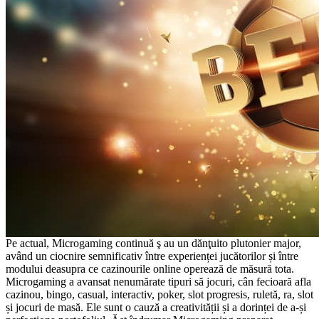
Pe actual, Microgaming continuă ş au un dănţuito plutonier major,
având un ciocnire semnificativ între experienței jucătorilor și între
modului deasupra ce cazinourile online operează de măsură tota.
Microgaming a avansat nenumărate tipuri să jocuri, cân fecioară afla
cazinou, bingo, casual, interactiv, poker, slot progresis, ruletă, ra, slot
și jocuri de masă. Ele sunt o cauză a creativității și a dorinței de a-și