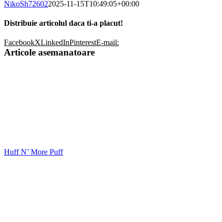
NikoSh72602
2025-11-15T10:49:05+00:00
Distribuie articolul daca ti-a placut!
Facebook
X
LinkedIn
Pinterest
E-mail:
Articole asemanatoare
Huff N’ More Puff