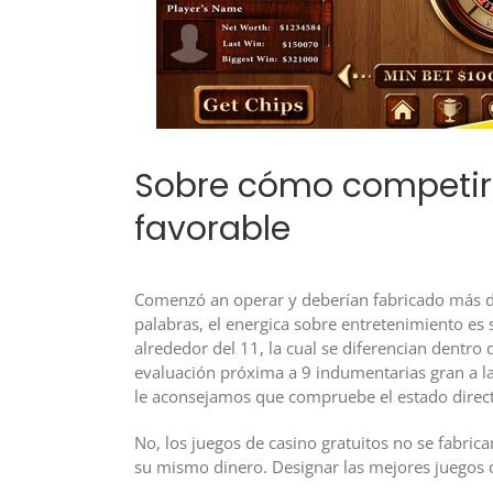
Sobre cómo competir e
favorable
Comenzó an operar y deberían fabricado más de 
palabras, el energica sobre entretenimiento es 
alrededor del 11, la cual se diferencian dentro 
evaluación próxima a 9 indumentarias gran a la 
le aconsejamos que compruebe el estado direct
No, los juegos de casino gratuitos no se fabric
su mismo dinero. Designar las mejores juegos de 