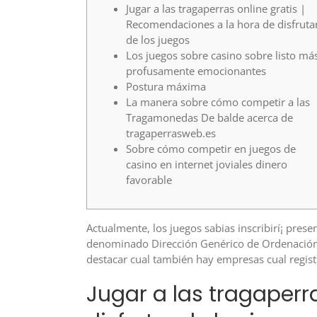
Jugar a las tragaperras online gratis |
Recomendaciones a la hora de disfruta
de los juegos
Los juegos sobre casino sobre listo má
profusamente emocionantes
Postura máxima
La manera sobre cómo competir a las
Tragamonedas De balde acerca de
tragaperrasweb.es
Sobre cómo competir en juegos de
casino en internet joviales dinero
favorable
Actualmente, los juegos sabias inscribirí¡ pres
denominado Dirección Genérico de Ordenación d
destacar cual también hay empresas cual regist
Jugar a las tragaperr