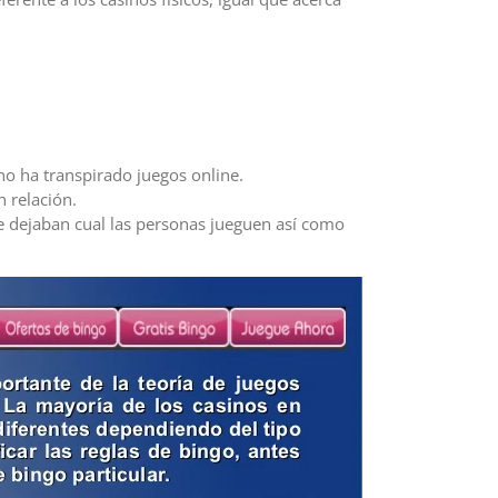
no ha transpirado juegos online.
n relación.
 dejaban cual las personas jueguen así­ como