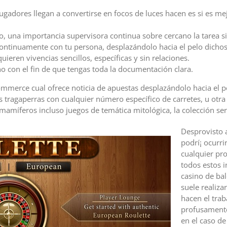
adores llegan a convertirse en focos de luces hacen es si es me
, una importancia supervisora continua sobre cercano la tarea si
continuamente con tu persona, desplazándolo hacia el pelo dicho
ren vivencias sencillos, específicas y sin relaciones.
 con el fin de que tengas toda la documentación clara.
mmerce cual ofrece noticia de apuestas desplazándolo hacia el pel
s tragaperras con cualquier número específico de carretes, u otra
míferos incluso juegos de temática mitológica, la colección serí
Desprovisto a
podrí¡ ocurri
cualquier pro
todos estos 
casino de bal
suele realiza
hacen el trab
profusamente
en el caso d