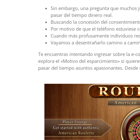
Sin embargo, una pregunta que muchos jug
pasar del tiempo dinero real.
Buscando la concesión del consentimiento
Por motivo de que el teléfono estuviese 
Cuando más profusamente individuos requie
Vayamos a desentrañarlo camino a camino
Te encuentras intentando ingresar sobre la e-co
explora el «Motivo del esparcimiento» si quiere
pasar del tiempo asuntos apasionantes. Desde ma