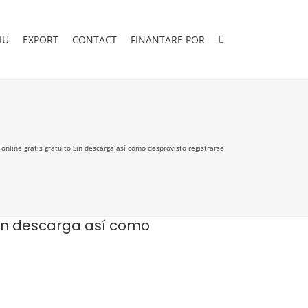
IU
EXPORT
CONTACT
FINANTARE POR
 online gratis gratuito Sin descarga así­ como desprovisto registrarse
Sin descarga así­ como