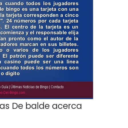
as De balde acerca