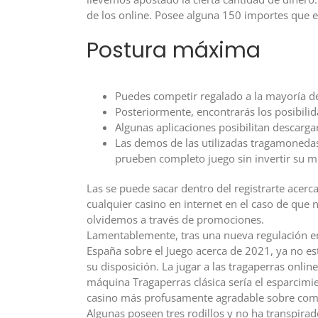
de los online. Posee alguna 150 importes que ex
Postura máxima
Puedes competir regalado a la mayoría de 
Posteriormente, encontrarás los posibilid
Algunas aplicaciones posibilitan descarga
Las demos de las utilizadas tragamoneda
prueben completo juego sin invertir su 
Las se puede sacar dentro del registrarte acerc
cualquier casino en internet en el caso de que 
olvidemos a través de promociones.
Lamentablemente, tras una nueva regulación e
España sobre el Juego acerca de 2021, ya no es
su disposición. La
jugar a las tragaperras online
máquina Tragaperras clásica serí­a el esparcimi
casino más profusamente agradable sobre comp
Algunas poseen tres rodillos y no ha transpirad