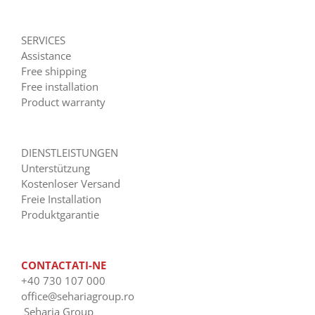
SERVICES
Assistance
Free shipping
Free installation
Product warranty
DIENSTLEISTUNGEN
Unterstützung
Kostenloser Versand
Freie Installation
Produktgarantie
CONTACTATI-NE
+40 730 107 000
office@sehariagroup.ro
Seharia Group