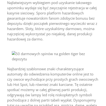
Najłatwiejszym wybiegiem pod uzyskanie takowego
upominku wydaje się być zwyczajnie rejestracja w całej
kasynie sieciowy. Sporo platform hazardowych
gwarantuje nowatorskim fanom zdobycie bonusu bez
depozytu dzięki początek pierwotnego wycieczki wraz z
hazardem. Sloty, które uzyskaliśmy darmowo, można
najczęściej wykorzystać po niejakiej, danej produkcji
hazardowej za darmo.
Najbardziej szablonowe znaki charakteryzujące
automaty do odwiedzenia komputerów online jest to
czy owoce wychodzące przy prostych grach owocowych
lub Hot Spot, lub również znaki karciane. Tę ostatnie
spotkać możemy w całej głównej partii produkcji,
odgrywają ów lampy led rolę niskopłatnych symboli
pochodzące z dolnej partii tabeli wypłat. Dysponujemy
tutaj na uwadze na przykład asa, mistrza, damę, waleta,