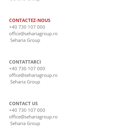
CONTACTEZ-NOUS
+40 730 107 000
office@sehariagroup.ro
Seharia Group
CONTATTARCI
+40 730 107 000
office@sehariagroup.ro
Seharia Group
CONTACT US
+40 730 107 000
office@sehariagroup.ro
Seharia Group