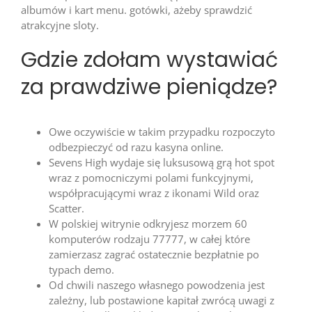
albumów i kart menu. gotówki, ażeby sprawdzić
atrakcyjne sloty.
Gdzie zdołam wystawiać
za prawdziwe pieniądze?
Owe oczywiście w takim przypadku rozpoczyto
odbezpieczyć od razu kasyna online.
Sevens High wydaje się luksusową grą hot spot
wraz z pomocniczymi polami funkcyjnymi,
współpracującymi wraz z ikonami Wild oraz
Scatter.
W polskiej witrynie odkryjesz morzem 60
komputerów rodzaju 77777, w całej które
zamierzasz zagrać ostatecznie bezpłatnie po
typach demo.
Od chwili naszego własnego powodzenia jest
zależny, lub postawione kapitał zwrócą uwagi z