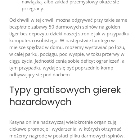
nawiązką, albo zakład przemysłowy okaże się
przegrany.
Od chwili w tej chwili można odgrywać przy takie same
bezpłatne zabawy
50 darmowych spinów na golden
tiger bez depozytu
dzięki naszej stronie jak w przypadku
komputera osobistego. W następstwie tamtego w
miejsce spędzać w domu, możemy wystawiać po łożu,
w całej parku, pociągu, pod wyspie, w toku przerwy w
ciągu życia. Jednostki cenią sobie deficyt ograniczeń, a
tym przypadku wydaje się być poprzednio komp
odbywający się pod dachem.
Typy gratisowych gierek
hazardowych
Kasyna online nadzwyczaj wielokrotnie organizują
ciekawe promocje i wydarzenia, w których otrzymać
możemy nagrodę w postaci pliku darmowych spinów.