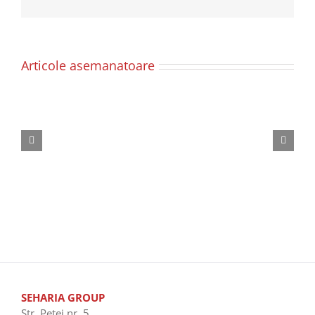
mail:
Articole asemanatoare
SEHARIA GROUP
Str. Petei nr. 5,