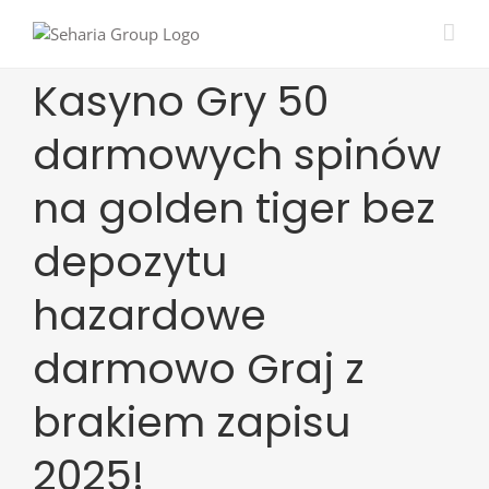
Skip
to
content
Kasyno Gry 50
darmowych spinów
na golden tiger bez
depozytu
hazardowe
darmowo Graj z
brakiem zapisu
2025! ​