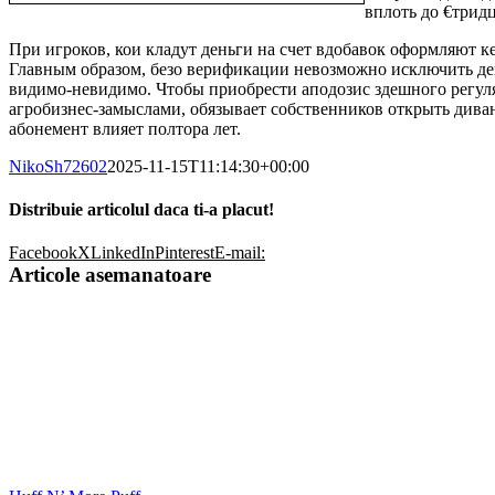
вплоть до €тридц
При игроков, кои кладут деньги на счет вдобавок оформляют к
Главным образом, безо верификации невозможно исключить ден
видимо-невидимо. Чтобы приобрести аподозис здешного регуля
агробизнес-замыслами, обязывает собственников открыть диван
абонемент влияет полтора лет.
NikoSh72602
2025-11-15T11:14:30+00:00
Distribuie articolul daca ti-a placut!
Facebook
X
LinkedIn
Pinterest
E-mail:
Articole asemanatoare