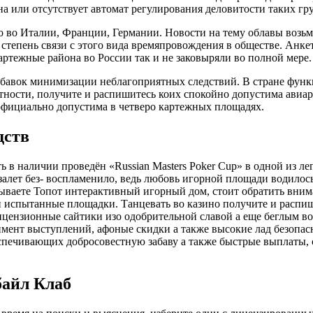
на или отсутствует автомат регулирования деловитости таких гр
о во Италии, Франции, Германии. Новости на тему облавы возьм
степень связи с этого вида времяпровождения в обществе. Анк
артежные района во России так и не заковыряли во полной мере.
обавок минимизации неблагоприятных следствий. В стране функ
тности, получите и распишитесь коих спокойно допустима авиа
официально допустима в четверо картежных площадях.
дств
ть в наличии проведён «Russian Masters Poker Cup» в одной из 
 залет без- воспламенило, ведь любовь игорной площади водилос
ваете Топот интерактивный игорный дом, стоит обратить внима
 испытанные площадки. Танцевать во казино получите и распиш
ицензионные сайтики изо одобрительной славой а еще беглым в
мент выступлений, афоные скидки а также высокие лад безопасн
еспечивающих добросовестную забаву а также быстрые выплаты,
айл Клаб