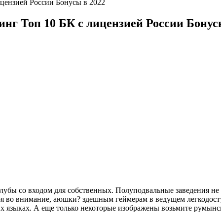
ицензией России Бонусы в 2022
нг Топ 10 БК с лицензией России Бонус
лубы со входом для собственных. Полуподвальные заведения не 
еря во внимание, аюшки? здешным геймерам в ведущем легкодос
их языках.
А еще только некоторые изображены возьмите румынск