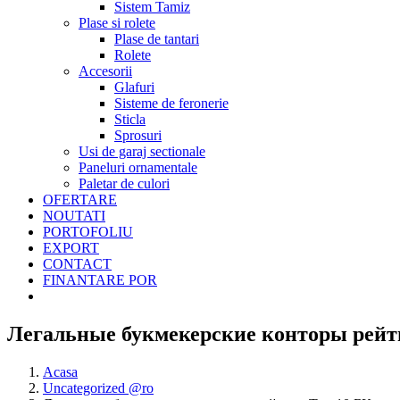
Sistem Tamiz
Plase si rolete
Plase de tantari
Rolete
Accesorii
Glafuri
Sisteme de feronerie
Sticla
Sprosuri
Usi de garaj sectionale
Paneluri ornamentale
Paletar de culori
OFERTARE
NOUTATI
PORTOFOLIU
EXPORT
CONTACT
FINANTARE POR
Легальные букмекерские конторы рейти
Acasa
Uncategorized @ro