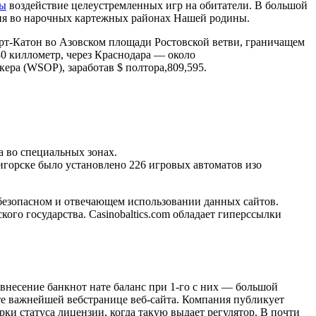
сы
воздействие целеустремленных игр на обитатели. В большой
ния во нарочных картежных районах Нашей родины.
рт-Катон во Азовском площади Ростовской ветви, граничащем
0 киллометр, через Краснодара — около
ера (WSOP), заработав $ полтора,809,595.
а во специальных зонах.
игорске было установлено 226 игровых автоматов изо
 безопасном и отвечающем использовании данных сайтов.
ого государства. Casinobaltics.com обладает гиперссылки
внесение банкнот нате баланс при 1-го с них — большой
те важнейшей вебстранице веб-сайта. Компания публикует
рки статуса лицензии, когда такую выдает регулятор. В почти