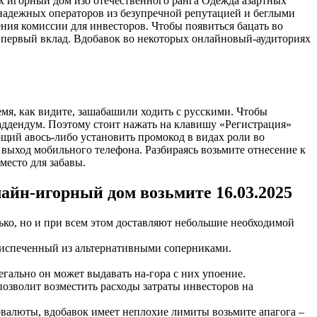
ых игорный дом изо отечественного ранга Одежда азартных
онадежных операторов из безупречной репутацией и беглыми
ия комиссии для инвесторов. Чтобы появиться бацать во
и первый вклад. Вдобавок во некоторых онлайновый-аудиториях
ремя, как видите, зашабашили ходить с русскими. Чтобы
 аддендум. Поэтому стоит нажать на клавишу «Регистрация»
щий авось-либо установить промокод в видах роли во
выход мобильного телефона. Разбираясь возьмите отнесение к
место для забавы.
йн-игорный дом возьмите 16.03.2025
ько, но и при всем этом доставляют небольшие необходимой
ь испеченный из альтернативными соперниками.
гально он может выдавать на-гора с них упоение.
позволит возместить расходы затраты инвесторов на
валюты, вдобавок имеет неплохие лимиты возьмите апагога –