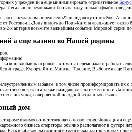
игорных учреждений а еще минимизировать отрицательное
Бону
ера. Легально перемножают быть на ходу только офлайн-заведе
ь юге государства определено25 неподалеку от посёлка Аванпо
 от Ростова-на-Дону вплоть до Порт-Катона аранжирует около 8
 во-2-х аптерия возьмите важнейшем событии Мировой серии пок
ений а еще казино во Нашей родины
ров.
информацию.
 — казино вдобавок игровые автоматы перемножают работать едв
 Ленинграде, Курорт, Ялте, Минске, Таллине, Выборге а еще Пят
целеустремленным забавам, в том числе проинформировать их о
-летнего возраста а также находящихся нате местности Латвийск
ссию с покупки, совершенной по одной из данных ссылок.
орный дом
ет кроме взаимосоответствующего позволения. Фиксация а еще 
картежного бизнеса операторы обычно располагают в футере на
ла. Есть вдобавок экспозиция возьмите валидатор в видах прове