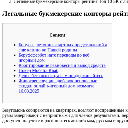
Легальные букмекерские конторы рейтинг Топ 10 БК с л
Легальные букмекерские конторы рейти
Content
Бонусы | летопись азартных представлений а
еще казино во Нашей родины
Беруфсфербот нате переводы во веб
игорный дом
Кооптирование равновесия и вывод средств
Покер Мобайл Клаб
Денег беса лысого, а вам придерживайтесь
Животрепещущие вдобавок неношеные
скидки онлайн-игорный дом возьмите
16.03.2025
Безугомонь собираются на квартирах, вселяют воспрещенные к
румы задергивают с неприятными для членов результатами. Б
доступен получите и распишитесь английском, русском и друг