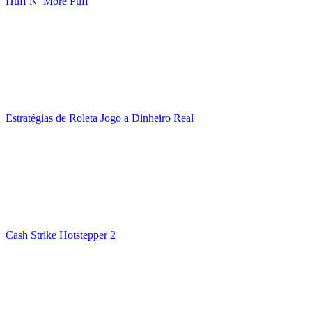
Huff N’ More Puff
Estratégias de Roleta Jogo a Dinheiro Real
Cash Strike Hotstepper 2