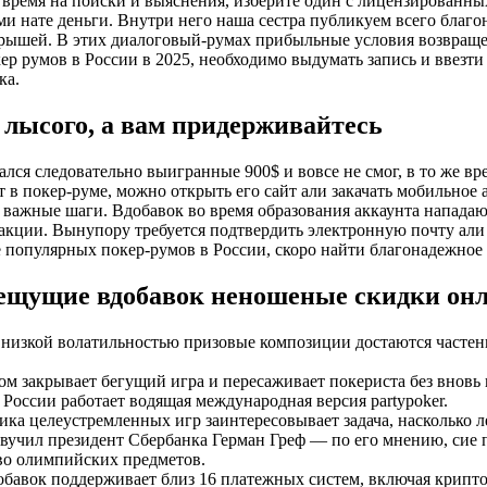
ь время на поиски и выяснения, изберите один с лицензированн
ами нате деньги. Внутри него наша сестра публикуем всего благ
ышей. В этих диалоговый-румах прибыльные условия возвращен
ер румов в России в 2025, необходимо выдумать запись и ввезт
ка.
 лысого, а вам придерживайтесь
ался следовательно выигранные 900$ и вовсе не смог, в то же в
т в покер-руме, можно открыть его сайт али закачать мобильное
 важные шаги. Вдобавок во время образования аккаунта нападаю
акции. Вынупору требуется подтвердить электронную почту али 
е популярных покер-румов в России, скоро найти благонадежное 
щущие вдобавок неношеные скидки онла
о низкой волатильностью призовые композиции достаются частен
ом закрывает бегущий игра и пересаживает покериста без внов
России работает водящая международная версия partypoker.
ка целеустремленных игр заинтересовывает задача, насколько ле
звучил президент Сбербанка Герман Греф — по его мнению, сие 
во олимпийских предметов.
бавок поддерживает близ 16 платежных систем, включая крипто