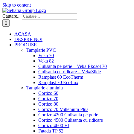
Skip to content
Cautare...
ACASA
DESPRE NOI
PRODUSE
Tamplarie PVC
Veka 70
Veka 82
Culisanta pe perie – Veka Ekosol 70
Culisanta cu ridicare – VekaSlide
Ramplast 60 EcoTherm
Ramplast 70 EcoLux
Tamplarie aluminiu
Cortizo 60
Cortizo 70
Cortizo 80
Cortizo 70 Millenium Plus
Cortizo 4200 Culisanta pe perie
Cortizo 4500 Culisanta cu ridicare
Cortizo 4600 HI
Fatada TP 52