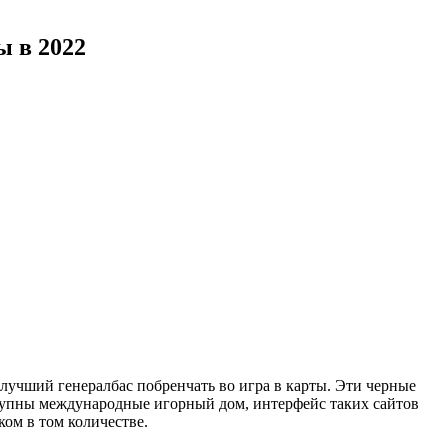
ы в 2022
лучший генералбас побренчать во игра в карты. Эти черные
тупны международные игорный дом, интерфейс таких сайтов
ом в том количестве.