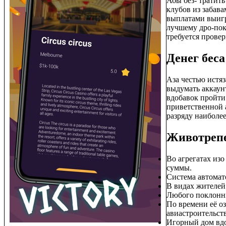
Абы без- тратит
клубов из забав
выплатами выигр
лучшему дро-пок
требуется провер
Денег беса
Аза честью истяз
выдумать аккаун
вдобавок пройти
приветственной 
разряду наиболе
Животрепе
Во агрегатах из
суммы.
Система автомат
В видах жителей 
Любого поклонни
По времени её о
авиастроительст
Игорный дом вдо