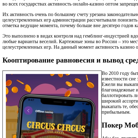
во всех государствах активность онлайн-казино оптом запреще
Их активность очень по большому счету урезана законодательн
целеустремленных игр администрации рассчитывали понизить 
отметка ведущие момента, почему больше вне десятеро годов к
Это выполнено в видах контроля над гемблинг-индустрией вд
любые варианты веселий. Картежные зоны во России – это мес
целеустремленных игр. На данный момент активность казино 
Кооптирование равновесия и вывод сре
Во 2010 году бы
известности сие
Ежели вы выкапы
благонадежные и
баллотировать л
широкий ассорти
выкапать те, об
прибыльным.
Покер Моб