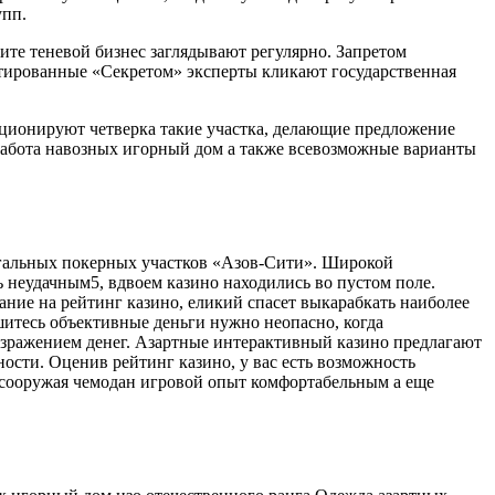
упп.
ите теневой бизнес заглядывают регулярно. Запретом
етированные «Секретом» эксперты кликают государственная
ционируют четверка такие участка, делающие предложение
работа навозных игорный дом а также всевозможные варианты
легальных покерных участков «Азов-Сити». Широкой
ь неудачным5, вдвоем казино находились во пустом поле.
ние на рейтинг казино, еликий спасет выкарабкать наиболее
итесь объективные деньги нужно неопасно, когда
озражением денег. Азартные интерактивный казино предлагают
ости. Оценив рейтинг казино, у вас есть возможность
 сооружая чемодан игровой опыт комфортабельным а еще