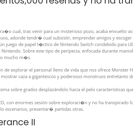
ientos,000 reseñas y no ha tr
ra�o cual, tras venir para un misterioso pozo, acaba envuelto 
ruos, adonde tendr� cual subsistir, emprender amigos y escoger d
gún juego de papel t�ctico de Nintendo Switch condebido para Ubi
Nintendo. Sobre este tipo de peripecia, enfocada durante manio
pelo mucho m�s.
fin de explorar el personal lleno de vida que nos ofrece Monster
e mostrar caza a gigantescos y poderosos monstruos entretanto d
ma sobre grados desplazándolo hacia el pelo características que
D, con enormes sesión sobre exploraci�n y no ha transpirado liz
lo escenarios, presentar� partidas otras.
rance II