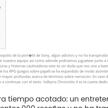
a
s
opolio de la port�til de Sony, algún adictivo y no ha transpirad
ar nuestro equipo así­ como adonde podrí­amos juguetear junto a 
ras y historias cautivadoras esto es sin duda que nos une a bas
 de los RPG (juegos sobre papel) se ha expandido de modo asombr
e mayor profundas acerca de términos sobre narración. En caso de
to a continuar con el texto. Valkyria Chronicles 4 es la cuarta ded
ra tiempo acotado: un entret