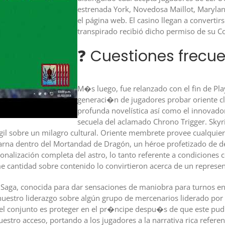
estrenada York, Novedosa Maillot, Maryla
el página web. El casino llegan a convertir
transpirado recibió dicho permiso de su 
❓ Cuestiones frecu
M�s luego, fue relanzado con el fin de Pla
generaci�n de jugadores probar oriente cl�
profunda novelística así­ como el innovad
secuela del aclamado Chrono Trigger. Sky
 ágil sobre un milagro cultural. Oriente membrete provee cualqu
arna dentro del Mortandad de Dragón, un héroe profetizado de de
sonalización completa del astro, lo tanto referente a condicione
e cantidad sobre contenido lo convirtieron acerca de un represen
Saga, conocida para dar sensaciones de maniobra para turnos en
uestro liderazgo sobre algún grupo de mercenarios liderado por 
el conjunto es proteger en el pr�ncipe despu�s de que este pud
estro acceso, portando a los jugadores a la narrativa rica referen