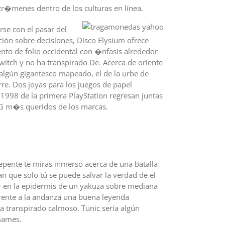
cr�menes dentro de los culturas en línea.
rse con el pasar del
ión sobre decisiones, Disco Elysium ofrece
nto de folio occidental con �nfasis alrededor
witch y no ha transpirado De. Acerca de oriente
 algún gigantesco mapeado, el de la urbe de
re. Dos joyas para los juegos de papel
 1998 de la primera PlayStation regresan juntas
RPG m�s queridos de los marcas.
 repente te miras inmerso acerca de una batalla
n que solo tú se puede salvar la verdad de el
ar en la epidermis de un yakuza sobre mediana
erente a la andanza una buena leyenda
 transpirado calmoso. Tunic serí­a algún
 Games.