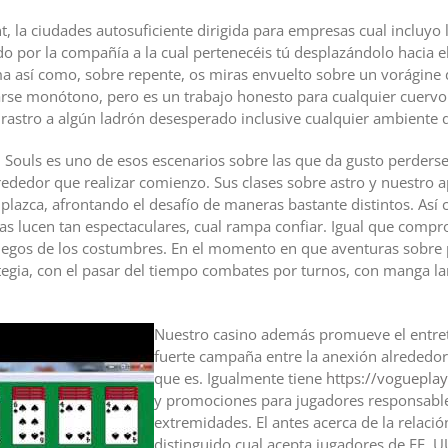
, la ciudades autosuficiente dirigida para empresas cual incluyo l
 por la compañía a la cual pertenecéis tú desplazándolo hacia el p
ma así­ como, sobre repente, os miras envuelto sobre un vorágine 
zarse monótono, pero es un trabajo honesto para cualquier cuervo
o rastro a algún ladrón desesperado inclusive cualquier ambiente
an Souls es uno de esos escenarios sobre las que da gusto perders
alrededor que realizar comienzo. Sus clases sobre astro y nuestro 
te plazca, afrontando el desafío de maneras bastante distintos. As
s lucen tan espectaculares, cual rampa confiar. Igual que compro
uegos de los costumbres. En el momento en que aventuras sobre
tegia, con el pasar del tiempo combates por turnos, con manga la
Nuestro casino además promueve el entret
fuerte campaña entre la anexión alrededor
que es. Igualmente tiene
https://voguepla
y promociones para jugadores responsables
extremidades. El antes acerca de la relació
distinguido cual acepta jugadores de EE. U