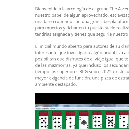
Bienvenido a la arcología de el grupo The Ascent
nuestro papel de algún aprovechado, esclavizado
una tarea rutinario con una gran ciberplatafor
para muertos y fichar en tu puesto suele reali
tendrí­as asignada y tienes que seguirle nuestr
El inicial mundo abierto para autores de su cl
interesante que investigar o algún brutal liza 
posibilitan que disfrutes de el viaje igual que 
de las mazmorras, ya que incluso los secundaria
tiempo los superiores RPG sobre 2022 existe j
mayor exigencia de función, una pizca de estra
ambiente destapado.