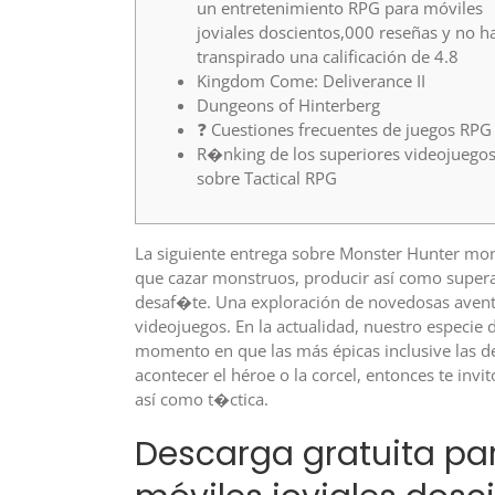
un entretenimiento RPG para móviles
joviales doscientos,000 reseñas y no h
transpirado una calificación de 4.8
Kingdom Come: Deliverance II
Dungeons of Hinterberg
❓ Cuestiones frecuentes de juegos RPG
R�nking de los superiores videojuego
sobre Tactical RPG
La siguiente entrega sobre Monster Hunter mon
que cazar monstruos, producir así­ como super
desaf�te. Una exploración de novedosas aventu
videojuegos.
En la actualidad, nuestro especie
momento en que las más épicas inclusive las d
acontecer el héroe o la corcel, entonces te invi
así­ como t�ctica.
Descarga gratuita pa