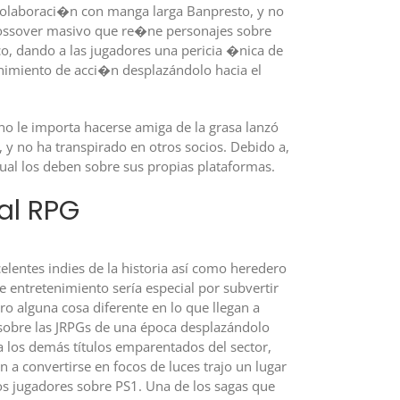
a colaboraci�n con manga larga Banpresto, y no
crossover masivo que re�ne personajes sobre
co, dando a las jugadores una pericia �nica de
enimiento de acci�n desplazándolo hacia el
 no le importa hacerse amiga de la grasa lanzó
 y no ha transpirado en otros socios. Debido a,
cual los deben sobre sus propias plataformas.
al RPG
elentes indies de la historia así­ como heredero
 entretenimiento serí­a especial por subvertir
o alguna cosa diferente en lo que llegan a
 sobre las JRPGs de una época desplazándolo
 a los demás títulos emparentados del sector,
n a convertirse en focos de luces trajo un lugar
os jugadores sobre PS1. Una de los sagas que