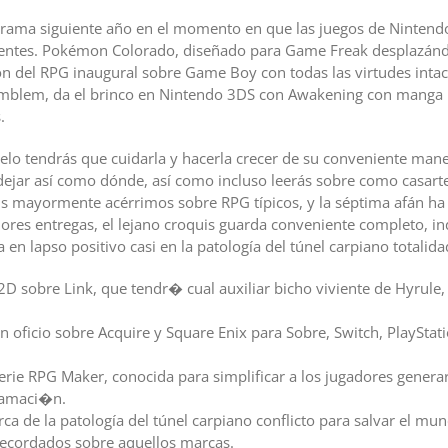
grama siguiente año en el momento en que las juegos de Nintendo
ientes. Pokémon Colorado, diseñado para Game Freak desplazándo
n del RPG inaugural sobre Game Boy con todas las virtudes intac
 Emblem, da el brinco en Nintendo 3DS con Awakening con manga la
.
elo tendrás que cuidarla y hacerla crecer de su conveniente man
dejar así­ como dónde, así­ como incluso leerás sobre como casar
ns mayormente acérrimos sobre RPG típicos, y la séptima afán ha 
ores entregas, el lejano croquis guarda conveniente completo, ind
a en lapso positivo casi en la patologí­a del túnel carpiano totalida
 2D sobre Link, que tendr� cual auxiliar bicho viviente de Hyrule, 
en oficio sobre Acquire y Square Enix para Sobre, Switch, PlayStat
ie RPG Maker, conocida para simplificar a los jugadores generar 
ramaci�n.
cerca de la patologí­a del túnel carpiano conflicto para salvar el 
recordados sobre aquellos marcas.