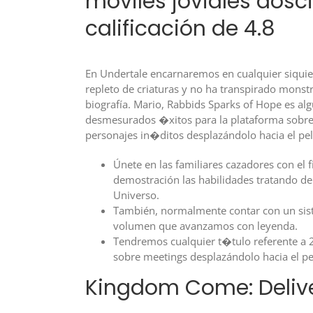
móviles joviales dosc
calificación de 4.8
En Undertale encarnaremos en cualquier siquie
repleto de criaturas y no ha transpirado monst
biografía. Mario, Rabbids Sparks of Hope es al
desmesurados �xitos para la plataforma sobre 
personajes in�ditos desplazándolo hacia el 
Únete en las familiares cazadores con el 
demostración las habilidades tratando d
Universo.
También, normalmente contar con un siste
volumen que avanzamos con leyenda.
Tendremos cualquier t�tulo referente a 2
sobre meetings desplazándolo hacia el pe
Kingdom Come: Delive