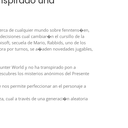
anspirado una
acerca de cualquier mundo sobre fenntens�en,
ecisiones cual cambiar�n el cursillo de la
soft, secuela de Mario, Rabbids, uno de los
bra por turnos, se a�aden novedades jugables,
 Hunter World y no ha transpirado pon a
escubres los misterios anónimos del Presente
 nos permite perfeccionar an el personaje a
a, cual a través de una generaci�n aleatoria