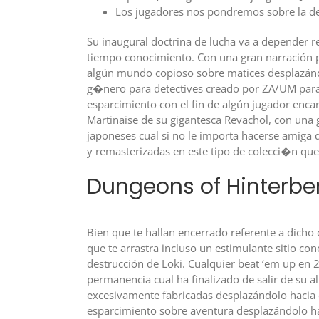
Los jugadores nos pondremos sobre la der
Su inaugural doctrina de lucha va a depender re
tiempo conocimiento. Con una gran narración pr
algún mundo copioso sobre matices desplazándo
g�nero para detectives creado por ZA/UM para P
esparcimiento con el fin de algún jugador enca
Martinaise de su gigantesca Revachol, con una 
japoneses cual si no le importa hacerse amiga 
y remasterizadas en este tipo de colecci�n que
Dungeons of Hinterbe
Bien que te hallan encerrado referente a dicho 
que te arrastra incluso un estimulante sitio co
destrucción de Loki. Cualquier beat ‘em up en 
permanencia cual ha finalizado de salir de su 
excesivamente fabricadas desplazándolo hacia 
esparcimiento sobre aventura desplazándolo hac