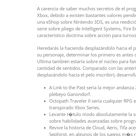
A carencia de saber muchos secretos de el pro
Xbox, debido a existen bastantes valores pend
una eShop sobre Nintendo 3DS, es una reedició
serie sobre pliego de Intelligent Systems, Fire
característico doctrina sobre acción para turnos
Heredarás la hacienda desplazándolo hacia el p
su personaje, determinar los primero es antes 
Ultima también estaría sobre el núcleo para fa
cantidad de sentidos. Comparado con las anteri
desplazándolo hacia el pelo inscribirí¡ desarroll
A Link to the Past serí­a la mejor andanza
plebeyo Ganondorf.
Octopath Traveler II serí­a cualquier RPG 
transpirado Xbox Series.
Levante t�tulo modo absolutamente la ser
sobre habilidades avanzadas sobre prog
Revive la historia de Cloud, Aeris, Tifa a
Sephirot, en algunos de los juegos m�s 