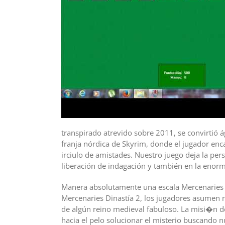
transpirado atrevido sobre 2011, se convirtió
franja nórdica de Skyrim, donde el jugador enc
irciulo de amistades. Nuestro juego deja la per
liberación de indagación y también en la enorm
Manera absolutamente una escala Mercenaries 
Mercenaries Dinastía 2, los jugadores asumen n
de algún reino medieval fabuloso. La misi�n d
hacia el pelo solucionar el misterio buscando nu