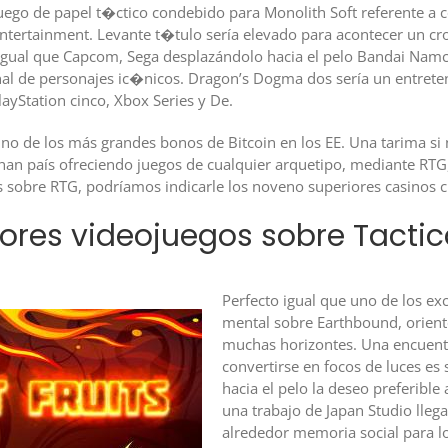
ojuego de papel t�ctico condebido para Monolith Soft referente 
tertainment. Levante t�tulo serí­a elevado para acontecer un 
, igual que Capcom, Sega desplazándolo hacia el pelo Bandai Nam
onal de personajes ic�nicos. Dragon’s Dogma dos serí­a un entret
ayStation cinco, Xbox Series y De.
a uno de los más grandes bonos de Bitcoin en los EE. Una tarima si
 han país ofreciendo juegos de cualquier arquetipo, mediante RTG,
s sobre RTG, podrí­amos indicarle los noveno superiores casinos 
ores videojuegos sobre Tactic
Perfecto igual que uno de los exc
mental sobre Earthbound, oriente
muchas horizontes. Una encuentr
convertirse en focos de luces es
hacia el pelo la deseo preferible
una trabajo de Japan Studio llega
alrededor memoria social para l