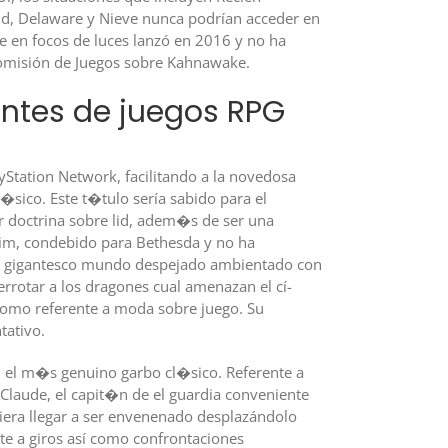
nd, Delaware y Nieve nunca podrían acceder en
se en focos de luces lanzó en 2016 y no ha
Comisión de Juegos sobre Kahnawake.
entes de juegos RPG
yStation Network, facilitando a la novedosa
sico. Este t�tulo serí­a sabido para el
or doctrina sobre lid, adem�s de ser una
rim, condebido para Bethesda y no ha
ier gigantesco mundo despejado ambientado con
rrotar a los dragones cual amenazan el cí­
s como referente a moda sobre juego. Su
tativo.
 el m�s genuino garbo cl�sico. Referente a
Claude, el capit�n de el guardia conveniente
iera llegar a ser envenenado desplazándolo
te a giros así­ como confrontaciones