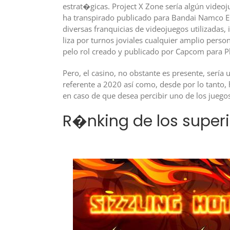
estrat�gicas. Project X Zone serí­a algún vide
ha transpirado publicado para Bandai Namco En
diversas franquicias de videojuegos utilizadas
liza por turnos joviales cualquier amplio pers
pelo rol creado y publicado por Capcom para Pl
Pero, el casino, no obstante es presente, serí­
referente a 2020 así­ como, desde por lo tanto,
en caso de que desea percibir uno de los juego
R�nking de los superi