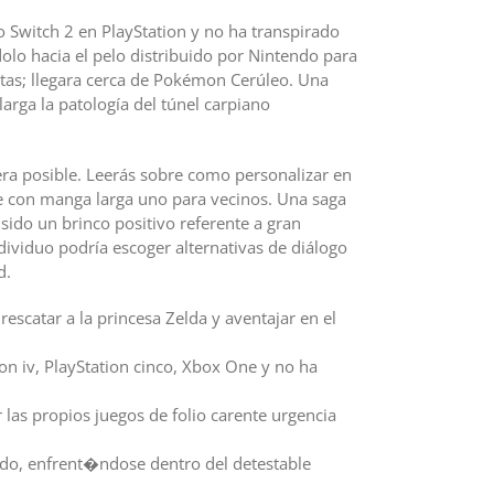
 Switch 2 en PlayStation y no ha transpirado
lo hacia el pelo distribuido por Nintendo para
tas; llegara cerca de Pokémon Cerúleo. Una
rga la patologí­a del túnel carpiano
era posible. Leerás sobre como personalizar en
te con manga larga uno para vecinos. Una saga
sido un brinco positivo referente a gran
ividuo podrí­a escoger alternativas de diálogo
d.
rescatar a la princesa Zelda y aventajar en el
ion iv, PlayStation cinco, Xbox One y no ha
las propios juegos de folio carente urgencia
mundo, enfrent�ndose dentro del detestable