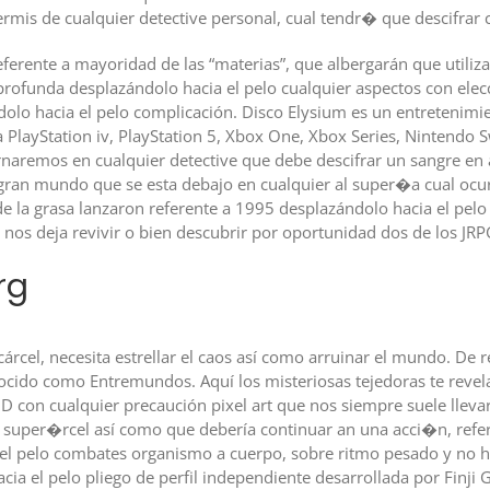
mis de cualquier detective personal, cual tendr� que descifrar 
ferente a mayoridad de las “materias”, que albergarán que utiliza
ofunda desplazándolo hacia el pelo cualquier aspectos con elecc
lo hacia el pelo complicación. Disco Elysium es un entretenimie
layStation iv, PlayStation 5, Xbox One, Xbox Series, Nintendo S
rnaremos en cualquier detective que debe descifrar un sangre en
gran mundo que se esta debajo en cualquier al super�a cual ocur
de la grasa lanzaron referente a 1995 desplazándolo hacia el pelo
 nos deja revivir o bien descubrir por oportunidad dos de los J
rg
cárcel, necesita estrellar el caos así­ como arruinar el mundo. De
nocido como Entremundos. Aquí los misteriosas tejedoras te revela
2D con cualquier precaución pixel art que nos siempre suele llev
al super�rcel así­ como que debería continuar an una acci�n, ref
el pelo combates organismo a cuerpo, sobre ritmo pesado y no ha
ia el pelo pliego de perfil independiente desarrollada por Finji