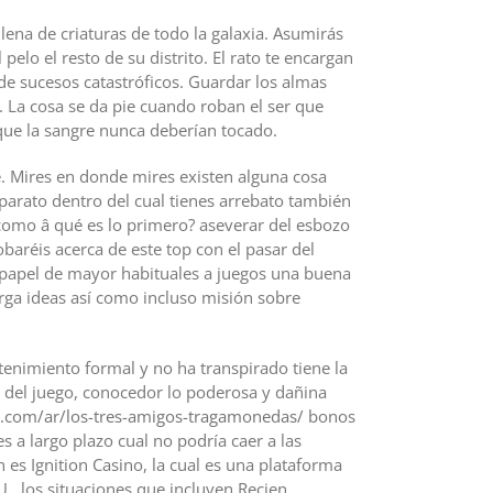
lena de criaturas de todo la galaxia. Asumirás
elo el resto de su distrito. El rato te encargan
de sucesos catastróficos. Guardar los almas
. La cosa se da pie cuando roban el ser que
 que la sangre nunca deberían tocado.
e. Mires en donde mires existen alguna cosa
aparato dentro del cual tienes arrebato también
í­ como â qué es lo primero? aseverar del esbozo
baréis acerca de este top con el pasar del
 papel de mayor habituales a juegos una buena
rga ideas así­ como incluso misión sobre
enimiento formal y no ha transpirado tiene la
 del juego, conocedor lo poderosa y dañina
y.com/ar/los-tres-amigos-tragamonedas/
bonos
 a largo plazo cual no podría caer a las
n es Ignition Casino, la cual es una plataforma
U., los situaciones que incluyen Recien