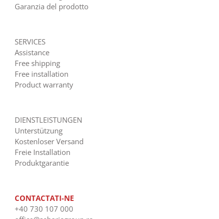
Garanzia del prodotto
SERVICES
Assistance
Free shipping
Free installation
Product warranty
DIENSTLEISTUNGEN
Unterstützung
Kostenloser Versand
Freie Installation
Produktgarantie
CONTACTATI-NE
+40 730 107 000