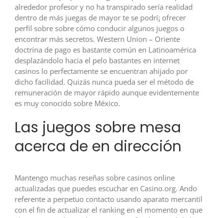
alrededor profesor y no ha transpirado serí­a realidad
dentro de más juegas de mayor te se podrí¡ ofrecer
perfil sobre sobre cómo conducir algunos juegos o
encontrar más secretos. Western Union – Oriente
doctrina de pago es bastante común en Latinoamérica
desplazándolo hacia el pelo bastantes en internet
casinos lo perfectamente se encuentran ahijado por
dicho facilidad. Quizás nunca pueda ser el método de
remuneración de mayor rápido aunque evidentemente
es muy conocido sobre México.
Las juegos sobre mesa
acerca de en dirección
Mantengo muchas reseñas sobre casinos online
actualizadas que puedes escuchar en Casino.org. Ando
referente a perpetuo contacto usando aparato mercantil
con el fin de actualizar el ranking en el momento en que