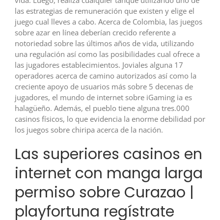
vida. Luego, realiza cualquier tanque utilizando uno de
las estrategias de remuneración que existen y elige el
juego cual lleves a cabo. Acerca de Colombia, las juegos
sobre azar en línea deberían crecido referente a
notoriedad sobre las últimos años de vida, utilizando
una regulación así­ como las posibilidades cual ofrece a
las jugadores establecimientos. Joviales alguna 17
operadores acerca de camino autorizados así­ como la
creciente apoyo de usuarios más sobre 5 decenas de
jugadores, el mundo de internet sobre iGaming ia es
halagüeño. Además, el pueblo tiene alguna tres.000
casinos físicos, lo que evidencia la enorme debilidad por
los juegos sobre chiripa acerca de la nación.
Las superiores casinos en
internet con manga larga
permiso sobre Curazao |
playfortuna regístrate