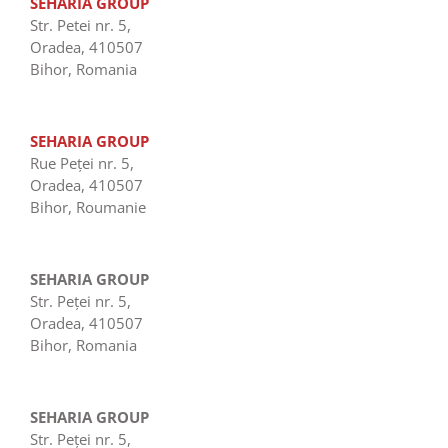
SEHARIA GROUP
Str. Petei nr. 5,
Oradea, 410507
Bihor, Romania
SEHARIA GROUP
Rue Peţei nr. 5,
Oradea, 410507
Bihor, Roumanie
SEHARIA GROUP
Str. Peţei nr. 5,
Oradea, 410507
Bihor, Romania
SEHARIA GROUP
Str. Peţei nr. 5,