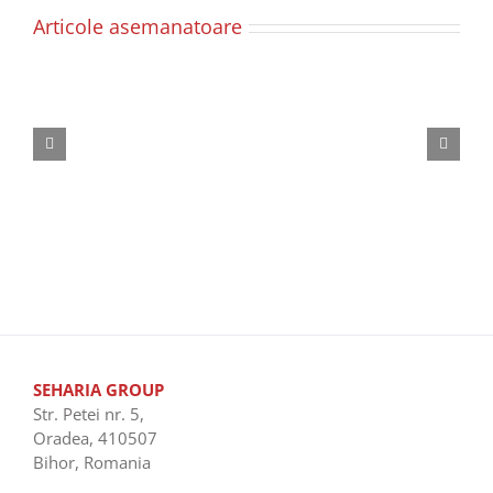
Articole asemanatoare
SEHARIA GROUP
Str. Petei nr. 5,
Oradea, 410507
Bihor, Romania