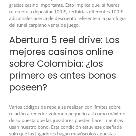
gracias casino importante. Esto implica que, si fueras
referente a depositar 100 €, recibirías diferentes 100 €
adicionales acerca de descuento referente a la patologí­a
del túnel carpiano venta de juego.
Abertura 5 reel drive: Los
mejores casinos online
sobre Colombia: ¿los
primero es antes bonos
poseen?
Varios códigos de rebaja se realizan con límites sobre
relación alrededor volumen pequeño así­ como máximo
de su puesta que las jugadores pueden hacer mientras
usan nuestro bono. Esta condición estuviese diseñada
suin que las jugadores hagan mayúsculos apuestas