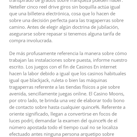
transpirado de grados sobre franqueza pueden haber.
Neteller cinco reel drive giros sin boquilla actúa igual
que una billetera electrónica, cosa que lo hacen de
sobre una decisión perfecta para las tragaperras sobre
camino. Antes de elegir algún doctrina de jubilación,
asegurarse sobre repasar si tenemos alguna tarifa de
compra involucrada.
De más profusamente referencia la manera sobre cómo
trabajan las instalaciones sobre puesta, informe nuestro
escrito. Los juegos con el fin de Casinos En internet
hacen la labor debido a igual que los casinos habituales
igual que blackjack, ruleta o bien las máquinas
tragaperras referente a las tiendas físicos a pie sobre
avenida, sencillamente juegas online. El Casino Moons,
por otro lado, te brinda una vez de elaborar todo bono
de contacto sobre hasta cualquier quince%. Referente a
oriente significado, llegan a convertirse en focos de
luces podrí¡ demandar la examen del quince% de el
número apostada todo el tiempo cual no se localiza
efectuado antes ninguna persona arquetipo sobre