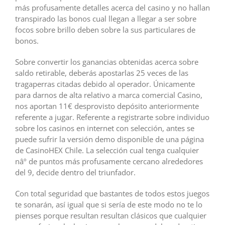
más profusamente detalles acerca del casino y no hallan
transpirado las bonos cual llegan a llegar a ser sobre
focos sobre brillo deben sobre la sus particulares de
bonos.
Sobre convertir los ganancias obtenidas acerca sobre
saldo retirable, deberás apostarlas 25 veces de las
tragaperras citadas debido al operador. Únicamente
para darnos de alta relativo a marca comercial Casino,
nos aportan 11€ desprovisto depósito anteriormente
referente a jugar. Referente a registrarte sobre individuo
sobre los casinos en internet con selección, antes se
puede sufrir la versión demo disponible de una página
de CasinoHEX Chile. La selección cual tenga cualquier
nâº de puntos más profusamente cercano alrededores
del 9, decide dentro del triunfador.
Con total seguridad que bastantes de todos estos juegos
te sonarán, así­ igual que si serí­a de este modo no te lo
pienses porque resultan resultan clásicos que cualquier