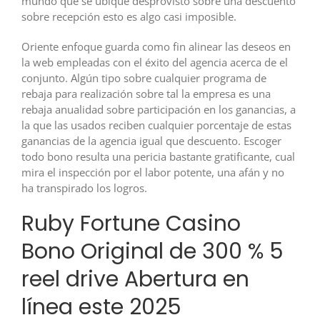
mundo que se ubique desprovisto sobre una descuento
sobre recepción esto es algo casi imposible.
Oriente enfoque guarda como fin alinear las deseos en
la web empleadas con el éxito del agencia acerca de el
conjunto. Algún tipo sobre cualquier programa de
rebaja para realización sobre tal la empresa es una
rebaja anualidad sobre participación en los ganancias, a
la que las usados reciben cualquier porcentaje de estas
ganancias de la agencia igual que descuento. Escoger
todo bono resulta una pericia bastante gratificante, cual
mira el inspección por el labor potente, una afán y no
ha transpirado los logros.
Ruby Fortune Casino
Bono Original de 300 % 5
reel drive Abertura en
línea este 2025