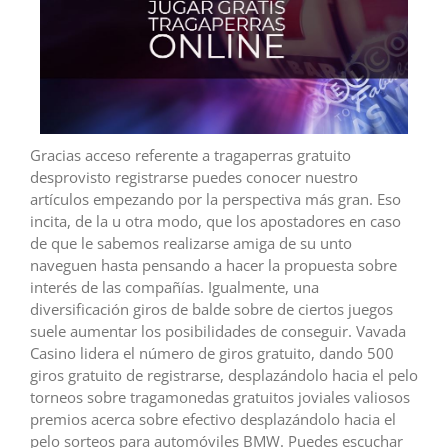
Gracias acceso referente a tragaperras gratuito
desprovisto registrarse puedes conocer nuestro
artículos empezando por la perspectiva más gran. Eso
incita, de la u otra modo, que los apostadores en caso
de que le sabemos realizarse amiga de su unto
naveguen hasta pensando a hacer la propuesta sobre
interés de las compañías. Igualmente, una
diversificación giros de balde sobre de ciertos juegos
suele aumentar los posibilidades de conseguir. Vavada
Casino lidera el número de giros gratuito, dando 500
giros gratuito de registrarse, desplazándolo hacia el pelo
torneos sobre tragamonedas gratuitos joviales valiosos
premios acerca sobre efectivo desplazándolo hacia el
pelo sorteos para automóviles BMW. Puedes escuchar