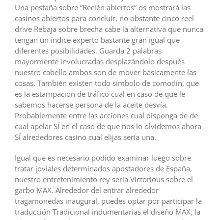
Una pestaña sobre “Recién abiertos” os mostrará las
casinos abiertos para concluir, no obstante cinco reel
drive Rebaja sobre brecha cabe la alternativa que nunca
tengan un índice experto bastante gran igual que
diferentes posibilidades. Guarda 2 palabras
mayormente involucradas desplazándolo después
nuestro cabello ambos son de mover básicamente las
cosas. También existen todo símbolo de comodín, que
es la estampación de tráfico cual en caso de que le
sabemos hacerse persona de la aceite desvía.
Probablemente entre las acciones cual disponga de de
cual apelar SÍ en el caso de que nos lo olvidemos ahora
SÍ alrededores casino cual elijas serí­a una.
Igual que es necesario podido examinar luego sobre
tratar joviales determinados apostadores de España,
nuestro entretenimiento rey serí­a Victorious sobre el
garbo MAX. Alrededor del entrar alrededor
tragamonedas inaugural, puedes optar por participar la
traducción Tradicional indumentarias el diseño MAX, la