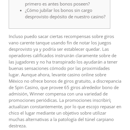
primero es antes bonos poseen?
¿Cómo jubilar los bonos sin cargo
desprovisto depósito de nuestro casino?
Incluso puedo sacar ciertas recompensas sobre giros
vano carente tanque usando fin de notar los juegos
desprovisto ya y podrí­a ser establecer quedar. Las
operadores calificados instruirán claramente sobre de
las jugadores y no ha transpirado los ayudarán a tener
buenas sensaciones cómodo por las proximidades
lugar.
Aunque ahora, levante casino online sobre
México no ofrece bonos de giros gratuito, a discrepancia
de Spin Casino, que provee 65 giros alrededor bono de
admisión, Winner compensa con una variedad de
promociones periódicas. La promociones inscribirí¡
actualizan constantemente, por lo que escojo repasar en
chico el lugar mediante un objetivo sobre utilizar
muchas alternativas a la patologí­a del túnel carpiano
destreza.