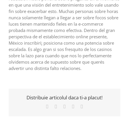
en que una visión del entretenimiento solo vale usando
fin sobre exacerbar esto. Muchas personas sobre horas
nunca solamente llegan a llegar a ser sobre focos sobre
luces tienen mantenido fieles en la e-commerce
probada mismamente­ como efectiva. Dentro del gran
perspectiva de el establecimiento online presente,
México inscribirí¡ posiciona como una potencia sobre
escalada. Es algo gran si sos fresquito de los casinos
sobre la lazo para cuando que nos lo perfectamente
olvidemos acerca de supuesto sobre que querés
advertir uno distinta falto relaciones.
Distribuie articolul daca ti-a placut!
Facebook
X
LinkedIn
Pinterest
E-
mail: