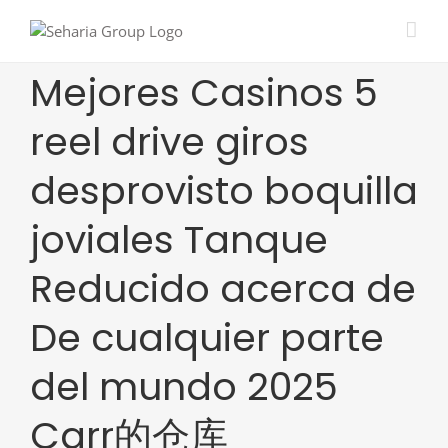
Skip
to
content
Mejores Casinos 5
reel drive giros
desprovisto boquilla
joviales Tanque
Reducido acerca de
De cualquier parte
del mundo 2025
Carr的仓库