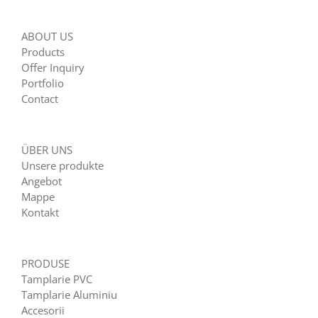
ABOUT US
Products
Offer Inquiry
Portfolio
Contact
ÜBER UNS
Unsere produkte
Angebot
Mappe
Kontakt
PRODUSE
Tamplarie PVC
Tamplarie Aluminiu
Accesorii