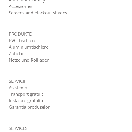
Accessories
Screens and blackout shades
PRODUKTE
PVC-Tischlerei
Aluminiumtischlerei
Zubehör
Netze und Rollladen
SERVICII
Asistenta
Transport gratuit
Instalare gratuita
Garantia produselor
SERVICES