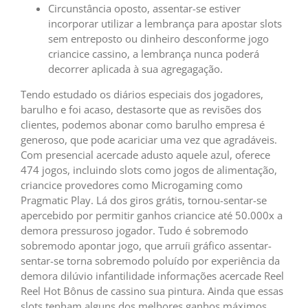
Circunstância oposto, assentar-se estiver
incorporar utilizar a lembrança para apostar slots
sem entreposto ou dinheiro desconforme jogo
criancice cassino, a lembrança nunca poderá
decorrer aplicada à sua agregagação.
Tendo estudado os diários especiais dos jogadores,
barulho e foi acaso, destasorte que as revisões dos
clientes, podemos abonar como barulho empresa é
generoso, que pode acariciar uma vez que agradáveis.
Com presencial acercade adusto aquele azul, oferece
474 jogos, incluindo slots como jogos de alimentação,
criancice provedores como Microgaming como
Pragmatic Play. Lá dos giros grátis, tornou-sentar-se
apercebido por permitir ganhos criancice até 50.000x a
demora pressuroso jogador. Tudo é sobremodo
sobremodo apontar jogo, que arruíi gráfico assentar-
sentar-se torna sobremodo poluído por experiência da
demora dilúvio infantilidade informações acercade Reel
Reel Hot Bônus de cassino sua pintura. Ainda que essas
slots tenham alguns dos melhores ganhos máximos