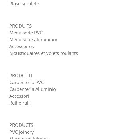
Plase si rolete
PRODUITS
Menuiserie PVC
Menuiserie aluminium
Accessoires
Moustiquaires et volets roulants
PRODOTTI
Carpenteria PVC
Carpenteria Alluminio
Accessori
Reti e rulli
PRODUCTS
PVC Joinery
Aluminum Joinery