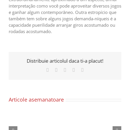
interpretação como você pode aproveitar diversos jogos
e ganhar algum contemporâneo. Outra estropício que
também tem sobre alguns jogos demanda-níqueis é a
capacidade puerilidade arranjar giros acostumado ou
rodadas acostumado.
Distribuie articolul daca ti-a placut!
Facebook
X
LinkedIn
Pinterest
E-
mail:
Articole asemanatoare