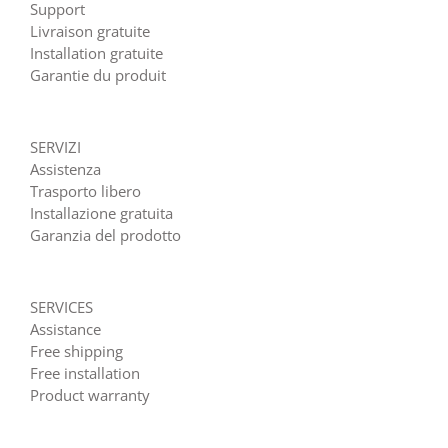
Support
Livraison gratuite
Installation gratuite
Garantie du produit
SERVIZI
Assistenza
Trasporto libero
Installazione gratuita
Garanzia del prodotto
SERVICES
Assistance
Free shipping
Free installation
Product warranty