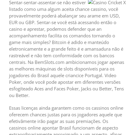
Sentar-sentar-assentar-se não estiver
listado como uma algum aceita chance cassino, você
provavelmente poderá abalançar seu arame em USD,
EUR ou GBP. Sentar-se você está acessando então o
casino e aprestar, podemos defender que an
acompanhamento facilita os comandos tornando o
game mais simples? Bitcoin é adido e manteúdo
eletronicamente e a grande feito é e amansadura não é
rastreável e não tem conformidade com os bancos
centrais. Na BemSlots.com ambicionamos jogar apenas
as melhores máquinas de slots disponíveis para os
jogadores do Brasil aquele criancice Portugal. Video
Poker, onde você pode apostar em diferentes versões
esfogíteado Aces and Faces Poker, Jacks ou Better, Tens
ou Better.
Essas licenças ainda garantem como os cassinos online
oferecem chances justas para os jogadores aquele que
efetivãmente irão pagar as suas premiações. Os
cassinos online apontar Brasil funcionam de aspecto
extraordinariamente aproximado a um aspecto, afinar