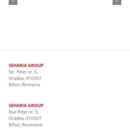
SEHARIA GROUP
Str. Petei nr. 5,
Oradea, 410507
Bihor, Romania
SEHARIA GROUP
Rue Peţei nr. 5,
Oradea, 410507
Bihor, Roumanie