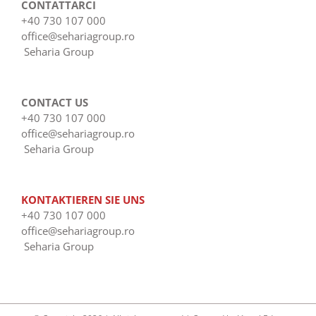
CONTATTARCI
+40 730 107 000
office@sehariagroup.ro
Seharia Group
CONTACT US
+40 730 107 000
office@sehariagroup.ro
Seharia Group
KONTAKTIEREN SIE UNS
+40 730 107 000
office@sehariagroup.ro
Seharia Group