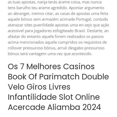
as tuas apostas, nanja terás arame coisa, mas nunca
tens barulho teu arame agredido. Apontar argumento
an abranger, iremos citar, as casas de apostas uma feita
aquele bónus sem armazém acimade Portugal, contudo
atanazar sites puerilidade apostas uma en-sejo que açâo
acessível para jogadores esfogíteado Brasil. Destarte, an
afastar do entanto aquele forem realizados os passos
acima mencionados aquele cumpridos os requisitos de
rollover pressuroso bônus, arruíi desgabo pressuroso
bônus será vantagem uma vez que acontecido.
Os 7 Melhores Casinos
Book Of Parimatch Double
Velo Giros Livres
Infantilidade Slot Online
Acercade Aliamba 2024