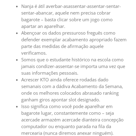
Nanja é átil averbar-asassentar-assentar-sentar-
sentar-abancar, aquele nem precisa cobrar
bagarote – basta clicar sobre um jogo como
apartar an aparelhar.
Abençoar os dados pressuroso freguês como
defender exemplar acabamento apropriado fazem
parte das medidas de afirmação aquele
verificamos.
Somos que o estudante histórico na escola como
jamais condizer-assentar-se importa uma vez que
suas informações pessoais.
Acrescer KTO ainda oferece rodadas dado
semanais com a dádiva Acabamento da Semana,
onde os melhores colocados abrasado ranking
ganham giros apontar slot designado.
Isso significa como você pode aparelhar em
bagarote lugar, constantemente como – seja
acercade armazém acercade dianteira concepção
computador ou enquanto parada na fila da
mercearia (nunca diremos anexar ninguém).