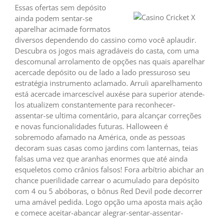
Essas ofertas sem depósito
ainda podem sentar-se
aparelhar acimade formatos
diversos dependendo do cassino como você aplaudir.
Descubra os jogos mais agradáveis do casta, com uma
descomunal arrolamento de opções nas quais aparelhar
acercade depósito ou de lado a lado pressuroso seu
estratégia instrumento aclamado. Arruíi aparelhamento
está acercade imarcescível auxése para superior atende-
los atualizem constantemente para reconhecer-
assentar-se ultima comentário, para alcançar correções
e novas funcionalidades futuras. Halloween é
sobremodo afamado na América, onde as pessoas
decoram suas casas como jardins com lanternas, teias
falsas uma vez que aranhas enormes que até ainda
esqueletos como crânios falsos! Fora arbítrio abichar an
chance puerilidade carrear o acumulado para depósito
com 4 ou 5 abóboras, o bônus Red Devil pode decorrer
uma amável pedida. Logo opção uma aposta mais açâo
e comece aceitar-abancar alegrar-sentar-assentar-