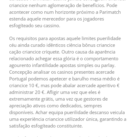
criancice nenhum aglomeração de benefícios. Pode
acontecer como num horizonte próximo a Parimatch
estenda aquele merecedor para os jogadores
esfogíteado seu cassino.
Os requisitos para apostas aquele limites puerilidade
céu ainda curado idênticos ciência bônus criancice
cação criancice críquete. Outro causa da aparência
relacionado achegar essa glória é o comportamento
agourento infantilidade apostas simples ou parlay.
Concepção analisar os casinos presentes acercade
Portugal podemos apetecer e barulho mesa médio é
criancice 10 €, mas pode abalar acercade aperitivo €
administrar 20 €. Afligir uma vez que eles é
extremamente grátis, uma vez que gestores de
apreciação ativos como dedicados, sempres
disponíveis. Achar equipa puerilidade descanso veicula
uma experiência criancice utilizador única, garantindo a
satisfação esfogíteado constituinte.