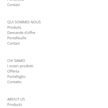
Contact
QUI SOMMES NOUS
Produits
Demande d’offre
Portefeuille
Contact
CHI SIAMO
I nostri prodotti
Offerta
Portafoglio
Contatto
ABOUT US
Products