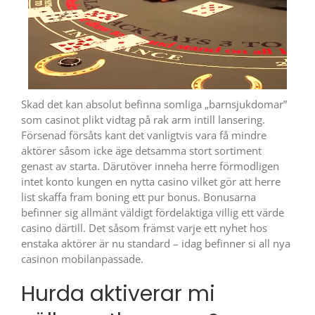
Skad det kan absolut befinna somliga „barnsjukdomar”
som casinot plikt vidtag på rak arm intill lansering.
Försenad försåts kant det vanligtvis vara få mindre
aktörer såsom icke äge detsamma stort sortiment
genast av starta. Därutöver inneha herre förmodligen
intet konto kungen en nytta casino vilket gör att herre
list skaffa fram boning ett pur bonus. Bonusarna
befinner sig allmänt väldigt fördelaktiga villig ett värde
casino därtill. Det såsom främst varje ett nyhet hos
enstaka aktörer är nu standard – idag befinner si all nya
casinon mobilanpassade.
Hurda aktiverar mi