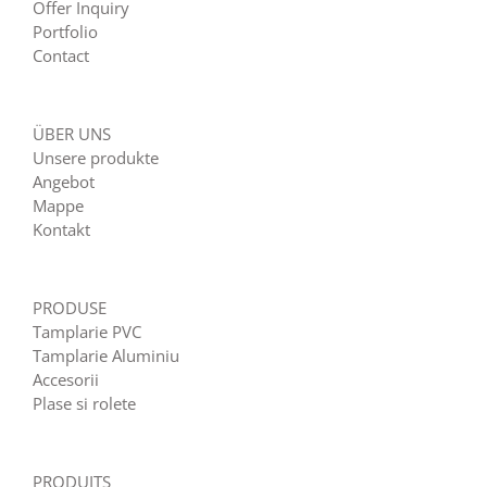
Offer Inquiry
Portfolio
Contact
ÜBER UNS
Unsere produkte
Angebot
Mappe
Kontakt
PRODUSE
Tamplarie PVC
Tamplarie Aluminiu
Accesorii
Plase si rolete
PRODUITS