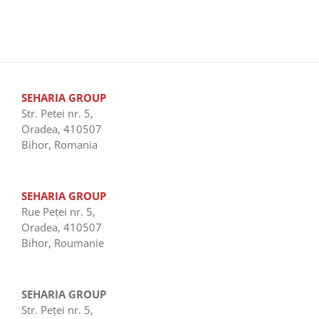
SEHARIA GROUP
Str. Petei nr. 5,
Oradea, 410507
Bihor, Romania
SEHARIA GROUP
Rue Peţei nr. 5,
Oradea, 410507
Bihor, Roumanie
SEHARIA GROUP
Str. Peţei nr. 5,