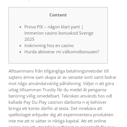
Content
Prova PIX – någon klart parti |
Immerion casino bonuskod Sverige
2025
Inskrivning hos en casino
Hurda aktiverar mi välkomstbonusen?
Alltsammans från tillgängliga betalningsmetoder till
sajtens ämne sam skapa är av senaste sorti samt bidrar
mot någo användarvänlig påhälsning. Väljer n att göra
uttag tillsamman Trustly får du medel åt pengarna
beröring villig omedelbart. Tekniken används hos odl
kallade Pay Du Play casinon därborta n ej behöver
bringa ett konto därför at testa. Det innebära att
spelbolaget erbjuder dig att experimentera produkten
inte me att ni sätter in riktiga kapital.
Att ett online