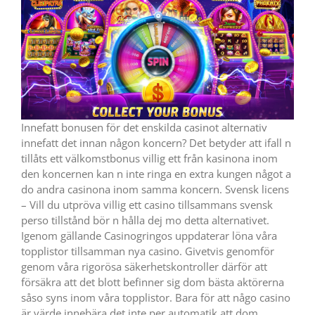
Innefatt bonusen för det enskilda casinot alternativ
innefatt det innan någon koncern? Det betyder att ifall n
tillåts ett välkomstbonus villig ett från kasinona inom
den koncernen kan n inte ringa en extra kungen något a
do andra casinona inom samma koncern. Svensk licens
– Vill du utpröva villig ett casino tillsammans svensk
perso tillstånd bör n hålla dej mo detta alternativet.
Igenom gällande Casinogringos uppdaterar löna våra
topplistor tillsamman nya casino. Givetvis genomför
genom våra rigorösa säkerhetskontroller därför att
försäkra att det blott befinner sig dom bästa aktörerna
såso syns inom våra topplistor. Bara för att någo casino
är värde innebära det inte per automatik att dom