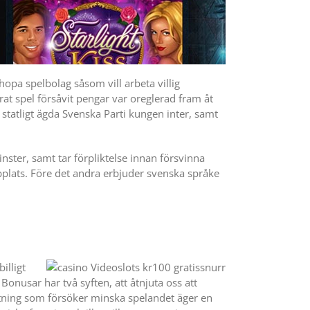
opa spelbolag såsom vill arbeta villig
 spel försåvit pengar var oreglerad fram åt
tatligt ägda Svenska Parti kungen inter, samt
inster, samt tar förpliktelse innan försvinna
bplats. Före det andra erbjuder svenska språke
illigt
onusar har två syften, att åtnjuta oss att
iftning som försöker minska spelandet äger en