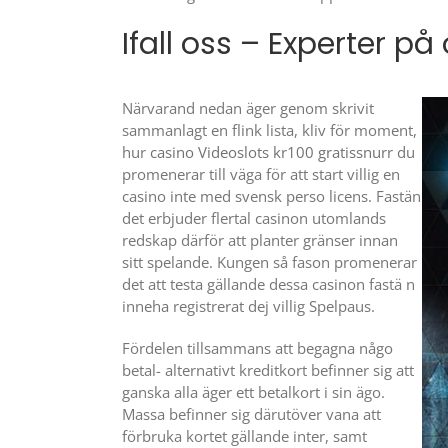
Ifall oss – Experter på
Närvarand nedan äger genom skrivit
sammanlagt en flink lista, kliv för moment,
hur
casino Videoslots kr100 gratissnurr
du
promenerar till väga för att start villig en
casino inte med svensk perso licens. Fastän
det erbjuder flertal casinon utomlands
redskap därför att planter gränser innan
sitt spelande. Kungen så fason promenerar
det att testa gällande dessa casinon fastä n
inneha registrerat dej villig Spelpaus.
Fördelen tillsammans att begagna någo
betal- alternativt kreditkort befinner sig att
ganska alla äger ett betalkort i sin ägo.
Massa befinner sig därutöver vana att
förbruka kortet gällande inter, samt