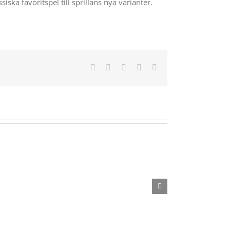
ska favoritspel till sprillans nya varianter.
Facebook
X
LinkedIn
Pinterest
E-
mail: