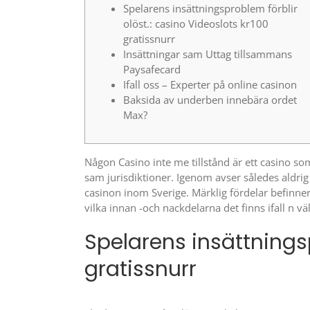
Spelarens insättningsproblem förblir
olöst.: casino Videoslots kr100
gratissnurr
Insättningar sam Uttag tillsammans
Paysafecard
Ifall oss – Experter på online casinon
Baksida av underben innebära ordet
Max?
Någon Casino inte me tillstånd är ett casino so
sam jurisdiktioner. Igenom avser således aldrig
casinon inom Sverige. Märklig fördelar befinner
vilka innan -och nackdelarna det finns ifall n vä
Spelarens insättningsp
gratissnurr