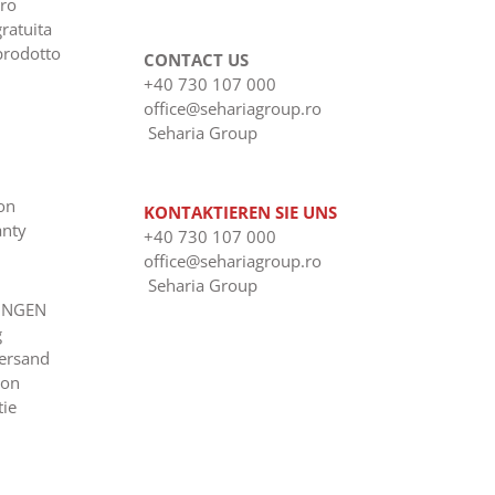
ero
gratuita
prodotto
CONTACT US
+40 730 107 000
office@sehariagroup.ro
Seharia Group
ion
KONTAKTIEREN SIE UNS
anty
+40 730 107 000
office@sehariagroup.ro
Seharia Group
UNGEN
g
Versand
ion
tie