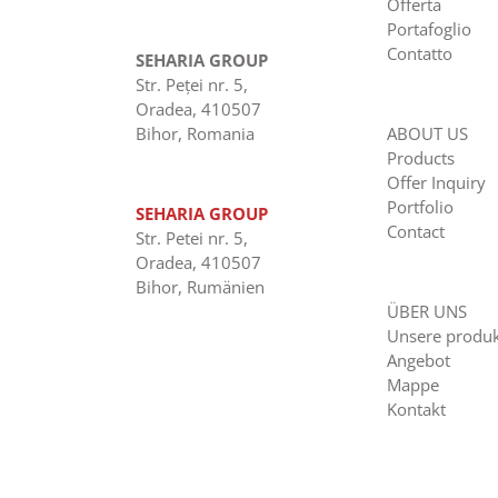
Offerta
Portafoglio
Contatto
SEHARIA GROUP
Str. Peţei nr. 5,
Oradea, 410507
Bihor, Romania
ABOUT US
Products
Offer Inquiry
Portfolio
SEHARIA GROUP
Contact
Str. Petei nr. 5,
Oradea, 410507
Bihor, Rumänien
ÜBER UNS
Unsere produ
Angebot
Mappe
Kontakt