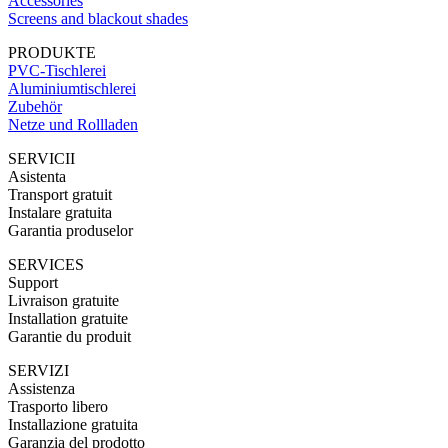
Accessories
Screens and blackout shades
PRODUKTE
PVC-Tischlerei
Aluminiumtischlerei
Zubehör
Netze und Rollladen
SERVICII
Asistenta
Transport gratuit
Instalare gratuita
Garantia produselor
SERVICES
Support
Livraison gratuite
Installation gratuite
Garantie du produit
SERVIZI
Assistenza
Trasporto libero
Installazione gratuita
Garanzia del prodotto