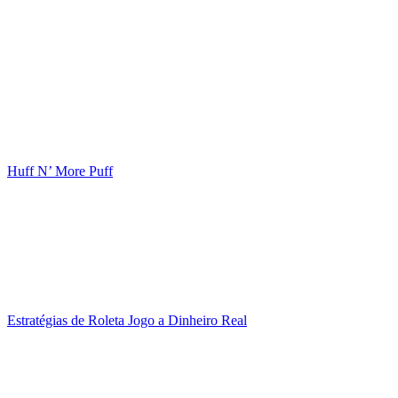
Huff N’ More Puff
Estratégias de Roleta Jogo a Dinheiro Real