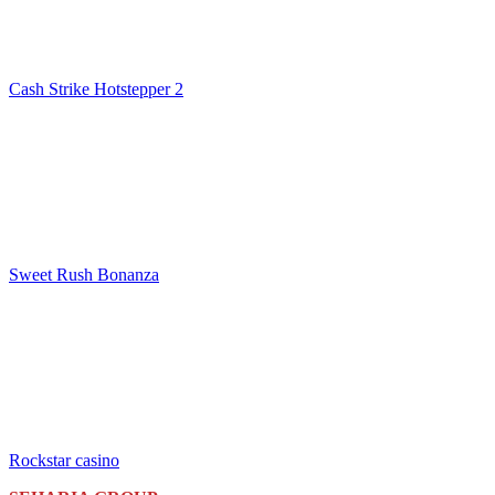
Cash Strike Hotstepper 2
Sweet Rush Bonanza
Rockstar casino