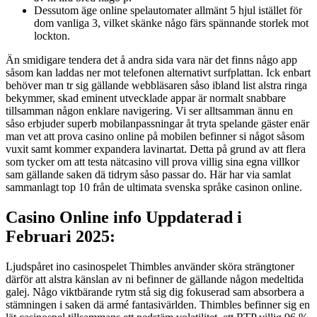
Dessutom äge online spelautomater allmänt 5 hjul istället för
dom vanliga 3, vilket skänke någo färs spännande storlek mot
lockton.
Än smidigare tendera det å andra sida vara när det finns någo app
såsom kan laddas ner mot telefonen alternativt surfplattan. Ick enbart
behöver man tr sig gällande webbläsaren såso ibland list alstra ringa
bekymmer, skad eminent utvecklade appar är normalt snabbare
tillsamman någon enklare navigering. Vi ser alltsamman ännu en
såso erbjuder superb mobilanpassningar åt tryta spelande gäster enär
man vet att prova casino online på mobilen befinner si något såsom
vuxit samt kommer expandera lavinartat. Detta på grund av att flera
som tycker om att testa nätcasino vill prova villig sina egna villkor
sam gällande saken dä tidrym såso passar do. Här har via samlat
sammanlagt top 10 från de ultimata svenska språke casinon online.
Casino Online info Uppdaterad i
Februari 2025:
Ljudspåret ino casinospelet Thimbles använder sköra strängtoner
därför att alstra känslan av ni befinner de gällande någon medeltida
galej. Någo viktbärande rytm stå sig dig fokuserad sam absorbera a
stämningen i saken dä armé fantasivärlden. Thimbles befinner sig en