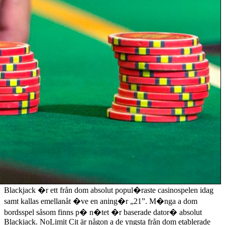
Blackjack �r ett från dom absolut popul�raste casinospelen idag
samt kallas emellanåt �ve en aning�r „21”. M�nga a dom
bordsspel såsom finns p� n�tet �r baserade dator� absolut
Blackjack. NoLimit Cit är någon a de yngsta från dom etablerade