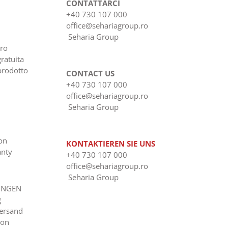
CONTATTARCI
+40 730 107 000
office@sehariagroup.ro
Seharia Group
ero
gratuita
prodotto
CONTACT US
+40 730 107 000
office@sehariagroup.ro
Seharia Group
ion
KONTAKTIEREN SIE UNS
anty
+40 730 107 000
office@sehariagroup.ro
Seharia Group
UNGEN
g
Versand
ion