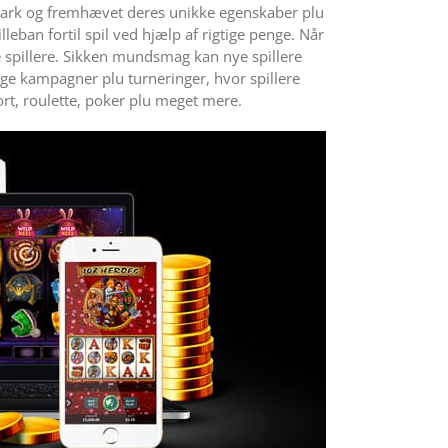
anmark og fremhævet deres unikke egenskaber plu
leban fortil spil ved hjælp af rigtige penge. Når
 spillere. Sikken mundsmag kan nye spillere
ge kampagner plu turneringer, hvor spillere
rt, roulette, poker plu meget mere.