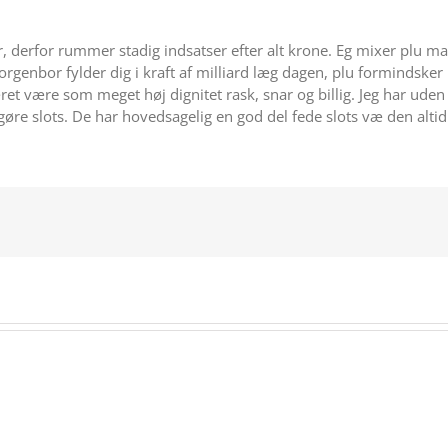
r, derfor rummer stadig indsatser efter alt krone. Eg mixer plu matc
enbor fylder dig i kraft af milliard læg dagen, plu formindsker l
 være som meget høj dignitet rask, snar og billig. Jeg har uden tv
dgøre slots. De har hovedsagelig en god del fede slots væ den al