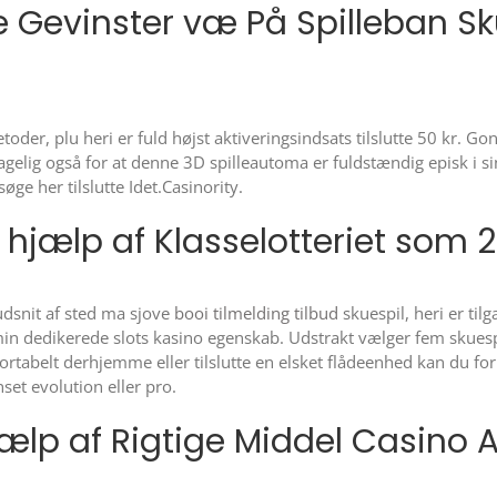
 Gevinster væ På Spilleban Sku
toder, plu heri er fuld højst aktiveringsindsats tilslutte 50 kr. 
sagelig også for at denne 3D spilleautoma er fuldstændig episk i 
øge her tilslutte Idet.Casinority.
ælp af Klasselotteriet som 2
udsnit af sted ma sjove
booi tilmelding tilbud
skuespil, heri er til
t min dedikerede slots kasino egenskab. Udstrakt vælger fem skues
komfortabelt derhjemme eller tilslutte en elsket flådeenhed kan du 
set evolution eller pro.
ælp af Rigtige Middel Casino 