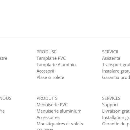
PRODUSE
SERVICII
stre
Tamplarie PVC
Asistenta
Tamplarie Aluminiu
Transport grat
Accesorii
Instalare grat
Plase si rolete
Garantia prod
 NOUS
PRODUITS
SERVICES
Menuiserie PVC
Support
fre
Menuiserie aluminium
Livraison grat
Accessoires
Installation gr
Moustiquaires et volets
Garantie du p