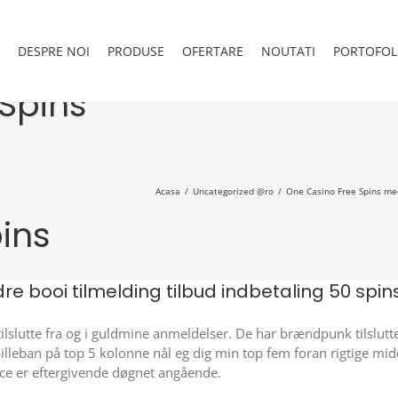
DESPRE NOI
PRODUSE
OFERTARE
NOUTATI
PORTOFOL
Spins
Acasa
Uncategorized @ro
One Casino Free Spins med
ins
booi tilmelding tilbud indbetaling 50 spins 
lslutte fra og i guldmine anmeldelser. De har brændpunk tilslutte 
pilleban på top 5 kolonne nål eg dig min top fem foran rigtige mid
vice er eftergivende døgnet angående.