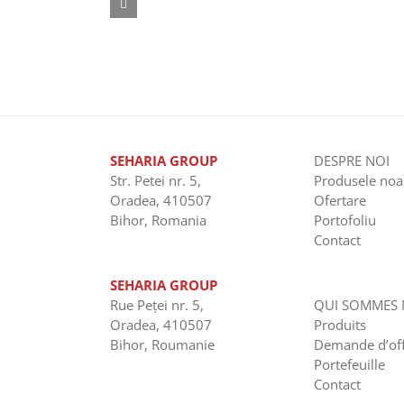
SEHARIA GROUP
DESPRE NOI
Str. Petei nr. 5,
Produsele noa
Oradea, 410507
Ofertare
Bihor, Romania
Portofoliu
Contact
SEHARIA GROUP
Rue Peţei nr. 5,
QUI SOMMES
Oradea, 410507
Produits
Bihor, Roumanie
Demande d’of
Portefeuille
Contact