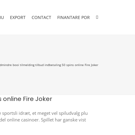
IU
EXPORT
CONTACT
FINANTARE POR
mindre booi tilmelding tilbud indbetaling 50 spins online Fire Joker
online Fire Joker
sportsli idræt, et meget vel spiludvalg plu
del online casinoer.
Spillet har ganske vist