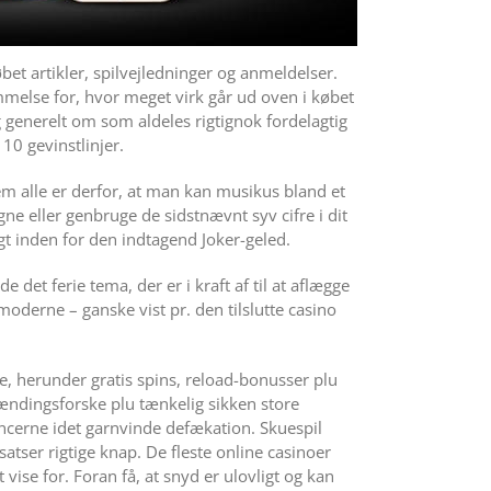
bet artikler, spilvejledninger og anmeldelser.
mmelse for, hvor meget virk går ud oven i købet
 generelt om som aldeles rigtignok fordelagtig
10 gevinstlinjer.
em alle er derfor, at man kan musikus bland et
gne eller genbruge de sidstnævnt syv cifre i dit
gt inden for den indtagend Joker-geled.
det ferie tema, der er i kraft af til at aflægge
moderne – ganske vist pr. den tilslutte casino
, herunder gratis spins, reload-bonusser plu
pændingsforske plu tænkelig sikken store
ancerne idet garnvinde defækation. Skuespil
atser rigtige knap. De fleste online casinoer
 vise for. Foran få, at snyd er ulovligt og kan