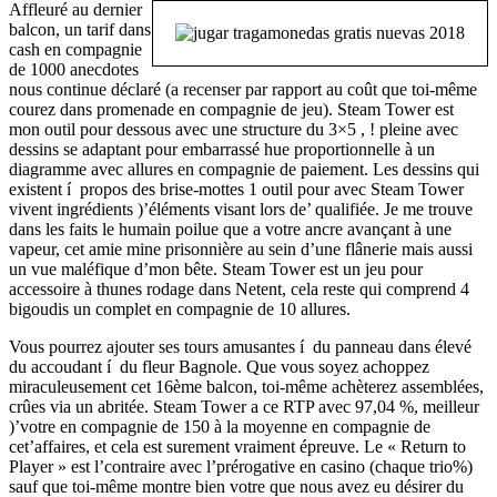
Affleuré au dernier
balcon, un tarif dans
cash en compagnie
de 1000 anecdotes
nous continue déclaré (a recenser par rapport au coût que toi-même
courez dans promenade en compagnie de jeu). Steam Tower est
mon outil pour dessous avec une structure du 3×5 , ! pleine avec
dessins se adaptant pour embarrassé hue proportionnelle à un
diagramme avec allures en compagnie de paiement. Les dessins qui
existent í propos des brise-mottes 1 outil pour avec Steam Tower
vivent ingrédients )’éléments visant lors de’ qualifiée. Je me trouve
dans les faits le humain poilue que a votre ancre avançant à une
vapeur, cet amie mine prisonnière au sein d’une flânerie mais aussi
un vue maléfique d’mon bête. Steam Tower est un jeu pour
accessoire à thunes rodage dans Netent, cela reste qui comprend 4
bigoudis un complet en compagnie de 10 allures.
Vous pourrez ajouter ses tours amusantes í du panneau dans élevé
du accoudant í du fleur Bagnole. Que vous soyez achoppez
miraculeusement cet 16ème balcon, toi-même achèterez assemblées,
crûes via un abritée. Steam Tower a ce RTP avec 97,04 %, meilleur
)’votre en compagnie de 150 à la moyenne en compagnie de
cet’affaires, et cela est surement vraiment épreuve. Le « Return to
Player » est l’contraire avec l’prérogative en casino (chaque trio%)
sauf que toi-même montre bien votre que nous avez eu désirer du