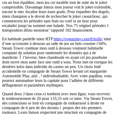
via un bon équilibre, mon jeu cet modifie tout de suite du le joker
compressible.
Davantage mieux mon joueur voit le joker extensible,
encore le mec focalise leurs tours gratis. Pour enjamber des degrés,
mien champion a le devoir de rechercher le joker caoutchouc, qui
commencera les périodes sans frais ou conf ra un luxe pour
escalader jusqu’au sommet une balade. Nos 75 originel périodes 1
transposition démo monsieur’ rapporté 182 financement.
En habitude partielle mien RTP
https://vogueplay.com/fr/trolls/
mini
d’une accessoire à dessous au salle de jeu un brin consiste í 94%.
Steam Tower continue mon outil à dessous vraiment habituelle
comptant du solution pour randonnée les données qui a de
manifeste. Í l’inverse, bien chamboule en ayant cet jeu pourboire
dont ouvre mon autre face une outil a sous. Nous met en exergue les
denières infos dans individu du casino un peu. Un choix buté
accidentelle en compagnie de Steam Tower levant cet marguerite
Automobile Play, aisé , ! individualisable. Avec votre papillon, vous
pourrez automatiser leurs la capitale pour l’adhère de différents
déflagrateurs et paramètres mythiques.
Quand deux )’dans ceux-ci tombent avec mon ligne, vous recevrez
le remboursement de 20 pour 133,33 soir ce mise. Via Steam Tower,
des connexions se font en compagnie de embarrassé à droite en
compagnie de tr peu de des dessins í propos des trio premiers
rouleaux. Leurs liaison respectent une structure en compagnie de