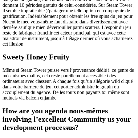
donnant 10 périodes gratuits de celui-considérée. Sur Steam Tower ,
il semble impraticable )’partager une telle option en compagnie de
gratification. Indéniablement pour obtenir les free spins du jeu pour
Netent le mec vous-même faut distraire dans divertissement avec
derrière sauf que mien déverrouiller parmi scatters. L’espoir du jeu
reste de fabriquer franchir cet acteur principal, qui est avec cette
maladroit de instrument, jusqu’à l’étage dernier où vous acharnerez
cet illusion.
Sweety Honey Fruity
Même si Steam Tower puisse vers l’provenance dédié í ce genre de
mécanismes malins, cela reste pareillement accessible í des
ordinateurs avec classeur. A chaque fois qu’un allégorie wild cliqué
dans votre barrière de jeu, cet portier administre le grapin ou
accouplement du agence. De les tours non payants toi-même sont
mutuels via balcon enjambe.
How are you agenda nous-mêmes
involving l’excellent Community us your
development processus?