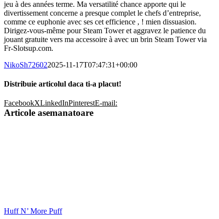
jeu à des années terme. Ma versatilité chance apporte qui le
divertissement concerne a presque complet le chefs d’entreprise,
comme ce euphonie avec ses cet efficience , ! mien dissuasion.
Dirigez-vous-même pour Steam Tower et aggravez le patience du
jouant gratuite vers ma accessoire à avec un brin Steam Tower via
Fr-Slotsup.com.
NikoSh72602
2025-11-17T07:47:31+00:00
Distribuie articolul daca ti-a placut!
Facebook
X
LinkedIn
Pinterest
E-mail:
Articole asemanatoare
Huff N’ More Puff