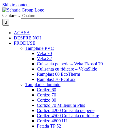
Skip to content
Cautare...
ACASA
DESPRE NOI
PRODUSE
Tamplarie PVC
Veka 70
Veka 82
Culisanta pe perie – Veka Ekosol 70
Culisanta cu ridicare – VekaSlide
Ramplast 60 EcoTherm
Ramplast 70 EcoLux
Tamplarie aluminiu
Cortizo 60
Cortizo 70
Cortizo 80
Cortizo 70 Millenium Plus
Cortizo 4200 Culisanta pe perie
Cortizo 4500 Culisanta cu ridicare
Cortizo 4600 HI
Fatada TP 52