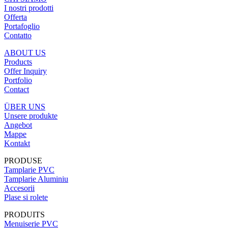
I nostri prodotti
Offerta
Portafoglio
Contatto
ABOUT US
Products
Offer Inquiry
Portfolio
Contact
ÜBER UNS
Unsere produkte
Angebot
Mappe
Kontakt
PRODUSE
Tamplarie PVC
Tamplarie Aluminiu
Accesorii
Plase si rolete
PRODUITS
Menuiserie PVC