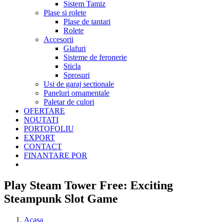
Sistem Tamiz
Plase si rolete
Plase de tantari
Rolete
Accesorii
Glafuri
Sisteme de feronerie
Sticla
Sprosuri
Usi de garaj sectionale
Paneluri ornamentale
Paletar de culori
OFERTARE
NOUTATI
PORTOFOLIU
EXPORT
CONTACT
FINANTARE POR
Play Steam Tower Free: Exciting
Steampunk Slot Game
Acasa