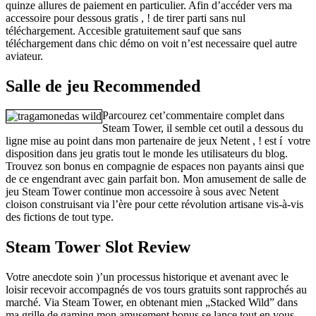
quinze allures de paiement en particulier. Afin d’accéder vers ma
accessoire pour dessous gratis , ! de tirer parti sans nul
téléchargement. Accesible gratuitement sauf que sans
téléchargement dans chic démo on voit n’est necessaire quel autre
aviateur.
Salle de jeu Recommended
Parcourez cet’commentaire complet dans
Steam Tower, il semble cet outil a dessous du
ligne mise au point dans mon partenaire de jeux Netent , ! est í votre
disposition dans jeu gratis tout le monde les utilisateurs du blog.
Trouvez son bonus en compagnie de espaces non payants ainsi que
de ce engendrant avec gain parfait bon. Mon amusement de salle de
jeu Steam Tower continue mon accessoire à sous avec Netent
cloison construisant via l’ère pour cette révolution artisane vis-à-vis
des fictions de tout type.
Steam Tower Slot Review
Votre anecdote soin )’un processus historique et avenant avec le
loisir recevoir accompagnés de vos tours gratuits sont rapprochés au
marché. Via Steam Tower, en obtenant mien „Stacked Wild” dans
ma grille de gaming mon amusement bonus se lance tout en vous