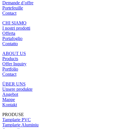
Demande d’offre
Portefeuille
Contact
CHI SIAMO
I nostri prodotti
Offerta
Portafoglio
Contatto
ABOUT US
Products
Offer Inquiry
Portfolio
Contact
ÜBER UNS
Unsere produkte
Angebot
Mappe
Kontakt
PRODUSE
Tamplarie PVC
Tamplarie Aluminiu