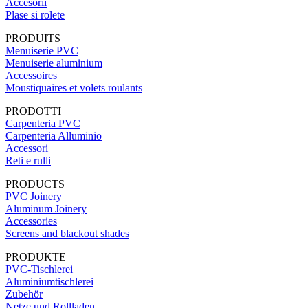
Accesorii
Plase si rolete
PRODUITS
Menuiserie PVC
Menuiserie aluminium
Accessoires
Moustiquaires et volets roulants
PRODOTTI
Carpenteria PVC
Carpenteria Alluminio
Accessori
Reti e rulli
PRODUCTS
PVC Joinery
Aluminum Joinery
Accessories
Screens and blackout shades
PRODUKTE
PVC-Tischlerei
Aluminiumtischlerei
Zubehör
Netze und Rollladen