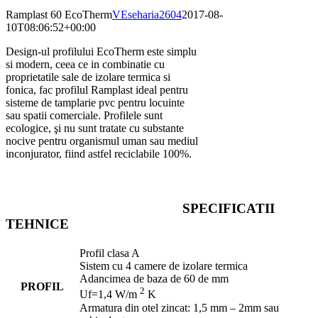
Ramplast 60 EcoTherm
VEseharia2604
2017-08-
10T08:06:52+00:00
Design-ul profilului EcoTherm este simplu
si modern, ceea ce in combinatie cu
proprietatile sale de izolare termica si
fonica, fac profilul Ramplast ideal pentru
sisteme de tamplarie pvc pentru locuinte
sau spatii comerciale. Profilele sunt
ecologice, şi nu sunt tratate cu substante
nocive pentru organismul uman sau mediul
inconjurator, fiind astfel reciclabile 100%.
SPECIFICATII
TEHNICE
Profil clasa A
Sistem cu 4 camere de izolare termica
Adancimea de baza de 60 de mm
PROFIL
2
Uf=1,4 W/m
K
Armatura din otel zincat: 1,5 mm – 2mm sau