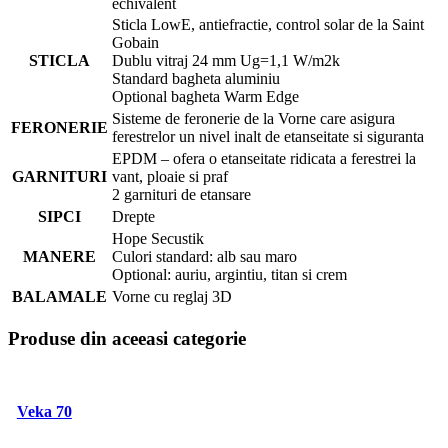
echivalent
Sticla LowE, antiefractie, control solar de la Saint
Gobain
STICLA
Dublu vitraj 24 mm Ug=1,1 W/m2k
Standard bagheta aluminiu
Optional bagheta Warm Edge
Sisteme de feronerie de la Vorne care asigura
FERONERIE
ferestrelor un nivel inalt de etanseitate si siguranta
EPDM – ofera o etanseitate ridicata a ferestrei la
GARNITURI
vant, ploaie si praf
2 garnituri de etansare
SIPCI
Drepte
Hope Secustik
MANERE
Culori standard: alb sau maro
Optional: auriu, argintiu, titan si crem
BALAMALE
Vorne cu reglaj 3D
Produse din aceeasi categorie
Veka 70