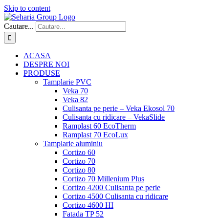
Skip to content
Cautare...
ACASA
DESPRE NOI
PRODUSE
Tamplarie PVC
Veka 70
Veka 82
Culisanta pe perie – Veka Ekosol 70
Culisanta cu ridicare – VekaSlide
Ramplast 60 EcoTherm
Ramplast 70 EcoLux
Tamplarie aluminiu
Cortizo 60
Cortizo 70
Cortizo 80
Cortizo 70 Millenium Plus
Cortizo 4200 Culisanta pe perie
Cortizo 4500 Culisanta cu ridicare
Cortizo 4600 HI
Fatada TP 52